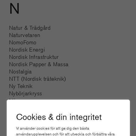
N
Natur & Trädgård
Naturvetaren
NomoFomo
Nordisk Energi
Nordisk Infrastruktur
Nordisk Papper & Massa
Nostalgia
NTT (Nordisk träteknik)
Ny Teknik
Nybörjarkryss
Nära
Cookies & din integritet
O
Vi använder cookies för att ge dig den bästa
användarupplevelsen och för att utveckla och förbättra våra