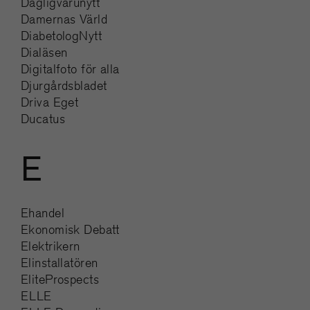
Dagligvarunytt
Damernas Värld
DiabetologNytt
Dialäsen
Digitalfoto för alla
Djurgårdsbladet
Driva Eget
Ducatus
E
Ehandel
Ekonomisk Debatt
Elektrikern
Elinstallatören
EliteProspects
ELLE