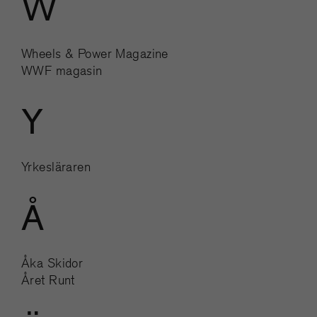
W
Wheels & Power Magazine
WWF magasin
Y
Yrkesläraren
Å
Åka Skidor
Året Runt