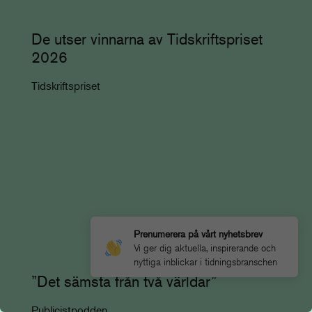
De utser vinnarna av Tidskriftspriset
2026
Tidskriftspriset
Prenumerera på vårt nyhetsbrev
Vi ger dig aktuella, inspirerande och
nyttiga inblickar i tidningsbranschen
”Det sämsta från två världar”
Publicistpodden