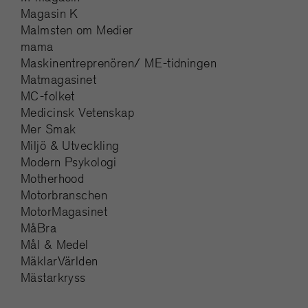
Magasin K
Malmsten om Medier
mama
Maskinentreprenören/ ME-tidningen
Matmagasinet
MC-folket
Medicinsk Vetenskap
Mer Smak
Miljö & Utveckling
Modern Psykologi
Motherhood
Motorbranschen
MotorMagasinet
MåBra
Mål & Medel
MäklarVärlden
Mästarkryss