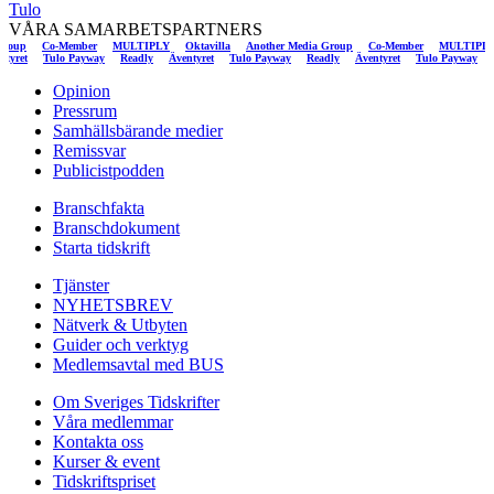
Tulo
VÅRA SAMARBETSPARTNERS
Co-Member
MULTIPLY
Oktavilla
Another Media Group
Co-Member
MULTIPLY
O
Äventyret
Tulo Payway
Readly
Äventyret
Tulo Payway
Readly
Äventyret
Tulo Payw
Opinion
Pressrum
Samhällsbärande medier
Remissvar
Publicistpodden
Branschfakta
Branschdokument
Starta tidskrift
Tjänster
NYHETSBREV
Nätverk & Utbyten
Guider och verktyg
Medlemsavtal med BUS
Om Sveriges Tidskrifter
Våra medlemmar
Kontakta oss
Kurser & event
Tidskriftspriset