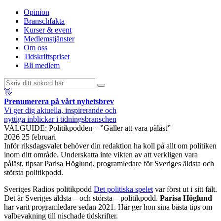
Opinion
Branschfakta
Kurser & event
Medlemstjänster
Om oss
Tidskriftspriset
Bli medlem
👋
Prenumerera på vårt nyhetsbrev
Vi ger dig aktuella, inspirerande och
nyttiga inblickar i tidningsbranschen
VALGUIDE: Politikpodden – ”Gäller att vara påläst”
2026 25 februari
Inför riksdagsvalet behöver din redaktion ha koll på allt om politiken
inom ditt område. Underskatta inte vikten av att verkligen vara
påläst, tipsar Parisa Höglund, programledare för Sveriges äldsta och
största politikpodd.
Sveriges Radios politikpodd
Det politiska spelet
var först ut i sitt fält.
Det är Sveriges äldsta – och största – politikpodd.
Parisa Höglund
har varit programledare sedan 2021. Här ger hon sina bästa tips om
valbevakning till nischade tidskrifter.