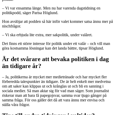
– Vi var ensamma länge. Men nu har varenda dagstidning en
politikpodd, säger Parisa Höglund.
Hon avslöjar att podden så här inför valet kommer satsa ännu mer på
nischfrågor.
– Vi ska erbjuda lite extra, mer sakpolitik, under valåret.
Det finns ett större intresse för politik under ett valår – och vill man
göra kostsamma lösningar kan det landa bättre, tipsar Höglund.
Är det svårare att bevaka politiken i dag
än tidigare år?
– Ja, politikerna är mycket mer medietränade och har mycket fler
förberedda talespunkter än tidigare. De är helt enkelt mer medvetna
om att saker kan klippas ut och krånglas ut och bli en sanning i
sociala medier. Så man aktar sig för vad man säger. Som journalist
riskerar man att bara få papegojsvar, samma svar tjugo gånger på
samma fråga. För oss gäller det då att vara ännu mer envisa och
ställa våra frågor.