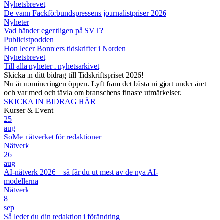
Nyhetsbrevet
De vann Fackförbundspressens journalistpriser 2026
Nyheter
Vad händer egentligen på SVT?
Publicistpodden
Hon leder Bonniers tidskrifter i Norden
Nyhetsbrevet
Till alla nyheter i nyhetsarkivet
Skicka in ditt bidrag till Tidskriftspriset 2026!
Nu är nomineringen öppen. Lyft fram det bästa ni gjort under året
och var med och tävla om branschens finaste utmärkelser.
SKICKA IN BIDRAG HÄR
Kurser & Event
25
aug
SoMe-nätverket för redaktioner
Nätverk
26
aug
AI-nätverk 2026 – så får du ut mest av de nya AI-
modellerna
Nätverk
8
sep
Så leder du din redaktion i förändring