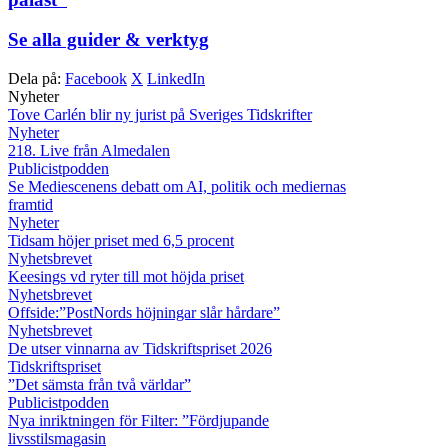
Se alla guider & verktyg
Dela på:
Facebook
X
LinkedIn
Nyheter
Tove Carlén blir ny jurist på Sveriges Tidskrifter
Nyheter
218. Live från Almedalen
Publicistpodden
Se Mediescenens debatt om AI, politik och mediernas
framtid
Nyheter
Tidsam höjer priset med 6,5 procent
Nyhetsbrevet
Keesings vd ryter till mot höjda priset
Nyhetsbrevet
Offside:”PostNords höjningar slår hårdare”
Nyhetsbrevet
De utser vinnarna av Tidskriftspriset 2026
Tidskriftspriset
”Det sämsta från två världar”
Publicistpodden
Nya inriktningen för Filter: ”Fördjupande
livsstilsmagasin