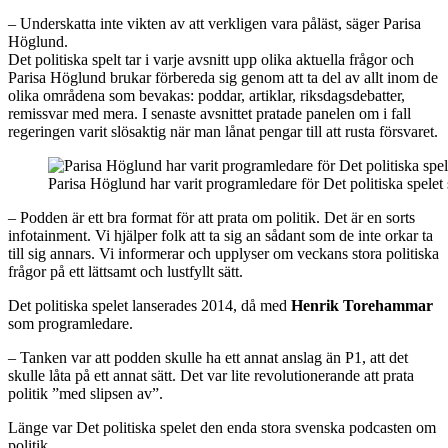
– Underskatta inte vikten av att verkligen vara påläst, säger Parisa
Höglund.
Det politiska spelt tar i varje avsnitt upp olika aktuella frågor och
Parisa Höglund brukar förbereda sig genom att ta del av allt inom de
olika områdena som bevakas: poddar, artiklar, riksdagsdebatter,
remissvar med mera. I senaste avsnittet pratade panelen om i fall
regeringen varit slösaktig när man lånat pengar till att rusta försvaret.
Parisa Höglund har varit programledare för Det politiska spel
– Podden är ett bra format för att prata om politik. Det är en sorts
infotainment. Vi hjälper folk att ta sig an sådant som de inte orkar ta
till sig annars. Vi informerar och upplyser om veckans stora politiska
frågor på ett lättsamt och lustfyllt sätt.
Det politiska spelet lanserades 2014, då med
Henrik Torehammar
som programledare.
– Tanken var att podden skulle ha ett annat anslag än P1, att det
skulle låta på ett annat sätt. Det var lite revolutionerande att prata
politik ”med slipsen av”.
Länge var Det politiska spelet den enda stora svenska podcasten om
politik.