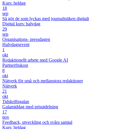
Kurs: heldag
18
sep
Så gör de som lyckas med journalistiken digitalt
Digital kurs: halvdag
29
sep
Organisations- pressdagen
Halvdagsevent
1
okt
Redaktionellt arbete med Google AI
Partnerfrukost
8
okt
Nätverk för små och mellanstora redaktioner
Nätverk
21
okt
Tidskriftsgalan
Galamiddag med prisutdelning
17
nov
Feedback, utveckling och svåra samtal
Kurs: heldag