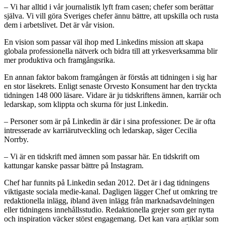
– Vi har alltid i vår journalistik lyft fram casen; chefer som berättar
själva. Vi vill göra Sveriges chefer ännu bättre, att upskilla och rusta
dem i arbetslivet. Det är vår vision.
En vision som passar väl ihop med Linkedins mission att skapa
globala professionella nätverk och bidra till att yrkesverksamma blir
mer produktiva och framgångsrika.
En annan faktor bakom framgången är förstås att tidningen i sig har
en stor läsekrets. Enligt senaste Orvesto Konsument har den tryckta
tidningen 148 000 läsare. Vidare är ju tidskriftens ämnen, karriär och
ledarskap, som klippta och skurna för just Linkedin.
– Personer som är på Linkedin är där i sina professioner. De är ofta
intresserade av karriärutveckling och ledarskap, säger Cecilia
Norrby.
– Vi är en tidskrift med ämnen som passar här. En tidskrift om
kattungar kanske passar bättre på Instagram.
Chef har funnits på Linkedin sedan 2012. Det är i dag tidningens
viktigaste sociala medie-kanal. Dagligen lägger Chef ut omkring tre
redaktionella inlägg, ibland även inlägg från marknadsavdelningen
eller tidningens innehållsstudio. Redaktionella grejer som ger nytta
och inspiration väcker störst engagemang. Det kan vara artiklar som