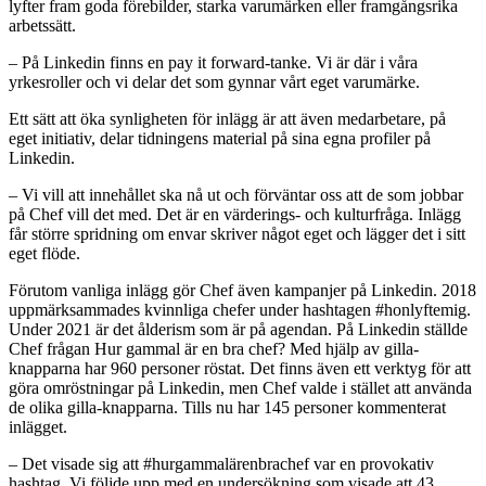
lyfter fram goda förebilder, starka varumärken eller framgångsrika
arbetssätt.
– På Linkedin finns en pay it forward-tanke. Vi är där i våra
yrkesroller och vi delar det som gynnar vårt eget varumärke.
Ett sätt att öka synligheten för inlägg är att även medarbetare, på
eget initiativ, delar tidningens material på sina egna profiler på
Linkedin.
– Vi vill att innehållet ska nå ut och förväntar oss att de som jobbar
på Chef vill det med. Det är en värderings- och kulturfråga. Inlägg
får större spridning om envar skriver något eget och lägger det i sitt
eget flöde.
Förutom vanliga inlägg gör Chef även kampanjer på Linkedin. 2018
uppmärksammades kvinnliga chefer under hashtagen #honlyftemig.
Under 2021 är det ålderism som är på agendan. På Linkedin ställde
Chef frågan Hur gammal är en bra chef? Med hjälp av gilla-
knapparna har 960 personer röstat. Det finns även ett verktyg för att
göra omröstningar på Linkedin, men Chef valde i stället att använda
de olika gilla-knapparna. Tills nu har 145 personer kommenterat
inlägget.
– Det visade sig att #hurgammalärenbrachef var en provokativ
hashtag. Vi följde upp med en undersökning som visade att 43