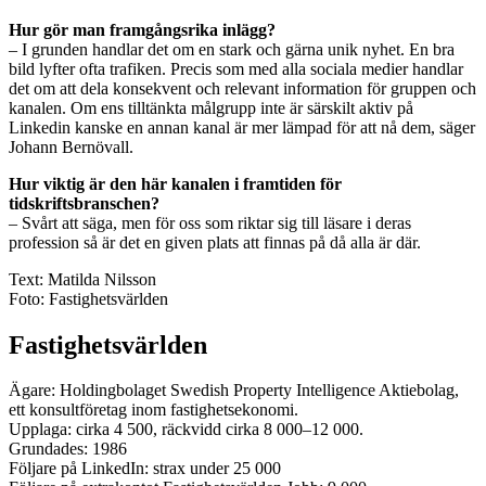
Hur gör man framgångsrika inlägg?
– I grunden handlar det om en stark och gärna unik nyhet. En bra
bild lyfter ofta trafiken. Precis som med alla sociala medier handlar
det om att dela konsekvent och relevant information för gruppen och
kanalen. Om ens tilltänkta målgrupp inte är särskilt aktiv på
Linkedin kanske en annan kanal är mer lämpad för att nå dem, säger
Johann Bernövall.
Hur viktig är den här kanalen i framtiden för
tidskriftsbranschen?
– Svårt att säga, men för oss som riktar sig till läsare i deras
profession så är det en given plats att finnas på då alla är där.
Text: Matilda Nilsson
Foto: Fastighetsvärlden
Fastighetsvärlden
Ägare: Holdingbolaget Swedish Property Intelligence Aktiebolag,
ett konsultföretag inom fastighetsekonomi.
Upplaga: cirka 4 500, räckvidd cirka 8 000–12 000.
Grundades: 1986
Följare på LinkedIn: strax under 25 000