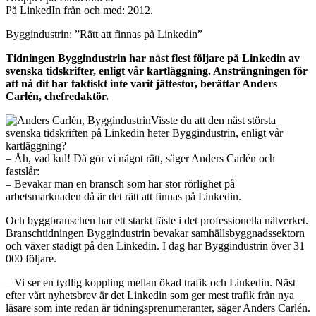
På LinkedIn från och med: 2012.
Byggindustrin: ”Rätt att finnas på Linkedin”
Tidningen Byggindustrin har näst flest följare på Linkedin av
svenska tidskrifter, enligt vår kartläggning. Ansträngningen för
att nå dit har faktiskt inte varit jättestor, berättar Anders
Carlén, chefredaktör.
Visste du att den näst största
svenska tidskriften på Linkedin heter Byggindustrin, enligt vår
kartläggning?
– Åh, vad kul! Då gör vi något rätt, säger Anders Carlén och
fastslår:
– Bevakar man en bransch som har stor rörlighet på
arbetsmarknaden då är det rätt att finnas på Linkedin.
Och byggbranschen har ett starkt fäste i det professionella nätverket.
Branschtidningen Byggindustrin bevakar samhällsbyggnadssektorn
och växer stadigt på den Linkedin. I dag har Byggindustrin över 31
000 följare.
– Vi ser en tydlig koppling mellan ökad trafik och Linkedin. Näst
efter vårt nyhetsbrev är det Linkedin som ger mest trafik från nya
läsare som inte redan är tidningsprenumeranter, säger Anders Carlén.