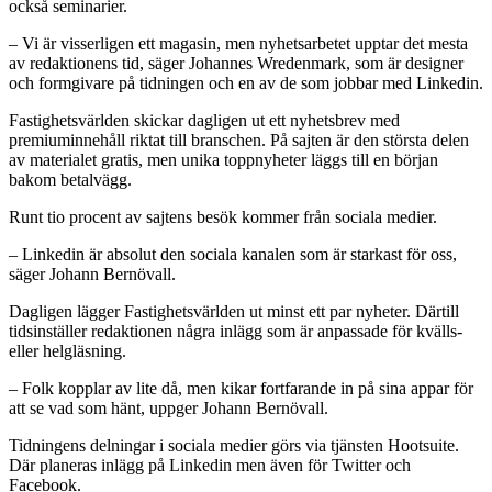
också seminarier.
– Vi är visserligen ett magasin, men nyhetsarbetet upptar det mesta
av redaktionens tid, säger Johannes Wredenmark, som är designer
och formgivare på tidningen och en av de som jobbar med Linkedin.
Fastighetsvärlden skickar dagligen ut ett nyhetsbrev med
premiuminnehåll riktat till branschen. På sajten är den största delen
av materialet gratis, men unika toppnyheter läggs till en början
bakom betalvägg.
Runt tio procent av sajtens besök kommer från sociala medier.
– Linkedin är absolut den sociala kanalen som är starkast för oss,
säger Johann Bernövall.
Dagligen lägger Fastighetsvärlden ut minst ett par nyheter. Därtill
tidsinställer redaktionen några inlägg som är anpassade för kvälls-
eller helgläsning.
– Folk kopplar av lite då, men kikar fortfarande in på sina appar för
att se vad som hänt, uppger Johann Bernövall.
Tidningens delningar i sociala medier görs via tjänsten Hootsuite.
Där planeras inlägg på Linkedin men även för Twitter och
Facebook.