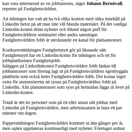
kan vara intresserad av en jobbannons, säger
Johann Bernövall
,
reporter på Fastighetsvärlden.
Att tidningen har valt att ha två olika konton med olika innehåll på
Linkedin beror på att man inte vill blanda materialet. På det vanliga
Linkedin-kontot delas nyheter och ibland någon puff för
Fastighetsvärldens seminarier eller andra satsningar.
Fastighetsvärlden Jobb är uteslutande en kanal för platsannonser.
Konkurrenttidningen Fastighetsnytt gör på liknande sätt.
Fastighetsnytt har ett Linkedin-konto för tidningen och ett för
jobbplattformen Fastighetsjobb.
Inläggen på Linkedinkontot Fastighetsvärlden Jobb länkar till
jobbannonser som företag lagt ut på Fastighetsvärldens egenbyggda
plattform som också heter Fastighetsvärlden Jobb. Det kostar inget
extra för annonsörerna att synas på Fastighetsvärlden Jobb på
Linkedin. Alla platsannonser som syns på hemsidan läggs ut även på
Linkedin-kontot.
Totalt är det tre personer som på ett eller annat sätt jobbar med
Linkedin på Fastighetsvärlden, men arbetsinsatsen är bara ett par
minuter om dagen.
Papperstidningen Fastighetsvärlden kommer ut åtta gånger per år,
men sajten uppdateras kontinuerligt med nyheter. Företaget ordnar