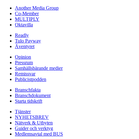
Another Media Group
Co-Member
MULTIPLY
Oktavilla
Readly
Tulo Payway
Äventyret
Opinion
Pressrum
Samhällsbärande medier
Remissvar
Publicistpodden
Branschfakta
Branschdokument
Starta tidskrift
Tjänster
NYHETSBREV
Nätverk & Utbyten
Guider och verktyg
Medlemsavtal med BUS