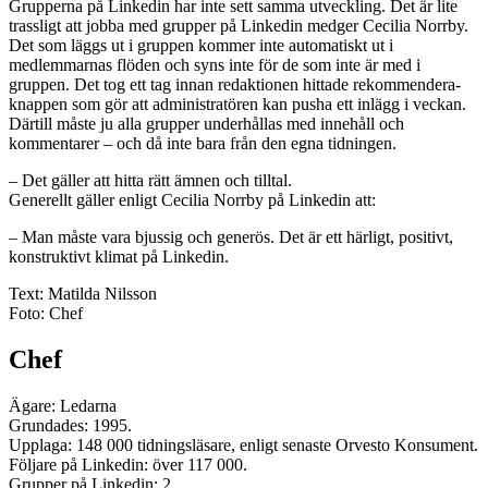
Grupperna på Linkedin har inte sett samma utveckling. Det är lite
trassligt att jobba med grupper på Linkedin medger Cecilia Norrby.
Det som läggs ut i gruppen kommer inte automatiskt ut i
medlemmarnas flöden och syns inte för de som inte är med i
gruppen. Det tog ett tag innan redaktionen hittade rekommendera-
knappen som gör att administratören kan pusha ett inlägg i veckan.
Därtill måste ju alla grupper underhållas med innehåll och
kommentarer – och då inte bara från den egna tidningen.
– Det gäller att hitta rätt ämnen och tilltal.
Generellt gäller enligt Cecilia Norrby på Linkedin att:
– Man måste vara bjussig och generös. Det är ett härligt, positivt,
konstruktivt klimat på Linkedin.
Text: Matilda Nilsson
Foto: Chef
Chef
Ägare: Ledarna
Grundades: 1995.
Upplaga: 148 000 tidningsläsare, enligt senaste Orvesto Konsument.
Följare på Linkedin: över 117 000.
Grupper på Linkedin: 2.