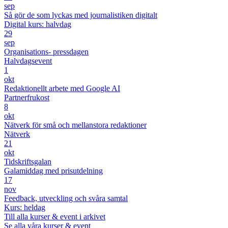
sep
Så gör de som lyckas med journalistiken digitalt
Digital kurs: halvdag
29
sep
Organisations- pressdagen
Halvdagsevent
1
okt
Redaktionellt arbete med Google AI
Partnerfrukost
8
okt
Nätverk för små och mellanstora redaktioner
Nätverk
21
okt
Tidskriftsgalan
Galamiddag med prisutdelning
17
nov
Feedback, utveckling och svåra samtal
Kurs: heldag
Till alla kurser & event i arkivet
Se alla våra kurser & event