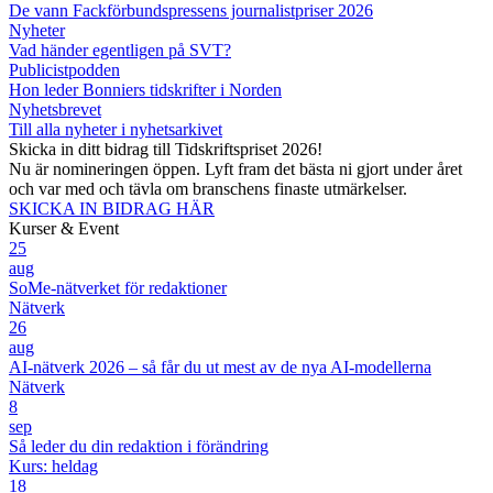
De vann Fackförbundspressens journalistpriser 2026
Nyheter
Vad händer egentligen på SVT?
Publicistpodden
Hon leder Bonniers tidskrifter i Norden
Nyhetsbrevet
Till alla nyheter i nyhetsarkivet
Skicka in ditt bidrag till Tidskriftspriset 2026!
Nu är nomineringen öppen. Lyft fram det bästa ni gjort under året
och var med och tävla om branschens finaste utmärkelser.
SKICKA IN BIDRAG HÄR
Kurser & Event
25
aug
SoMe-nätverket för redaktioner
Nätverk
26
aug
AI-nätverk 2026 – så får du ut mest av de nya AI-modellerna
Nätverk
8
sep
Så leder du din redaktion i förändring
Kurs: heldag
18