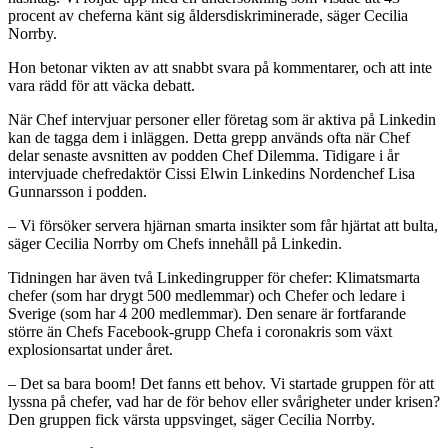
procent av cheferna känt sig åldersdiskriminerade, säger Cecilia
Norrby.
Hon betonar vikten av att snabbt svara på kommentarer, och att inte
vara rädd för att väcka debatt.
När Chef intervjuar personer eller företag som är aktiva på Linkedin
kan de tagga dem i inläggen. Detta grepp används ofta när Chef
delar senaste avsnitten av podden Chef Dilemma. Tidigare i år
intervjuade chefredaktör Cissi Elwin Linkedins Nordenchef Lisa
Gunnarsson i podden.
– Vi försöker servera hjärnan smarta insikter som får hjärtat att bulta,
säger Cecilia Norrby om Chefs innehåll på Linkedin.
Tidningen har även två Linkedingrupper för chefer: Klimatsmarta
chefer (som har drygt 500 medlemmar) och Chefer och ledare i
Sverige (som har 4 200 medlemmar). Den senare är fortfarande
större än Chefs Facebook-grupp Chefa i coronakris som växt
explosionsartat under året.
– Det sa bara boom! Det fanns ett behov. Vi startade gruppen för att
lyssna på chefer, vad har de för behov eller svårigheter under krisen?
Den gruppen fick värsta uppsvinget, säger Cecilia Norrby.