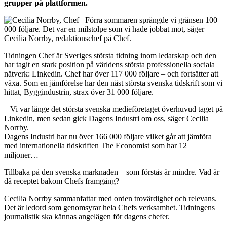
grupper på plattformen.
– Förra sommaren sprängde vi gränsen 100
000 följare. Det var en milstolpe som vi hade jobbat mot, säger
Cecilia Norrby, redaktionschef på Chef.
Tidningen Chef är Sveriges största tidning inom ledarskap och den
har tagit en stark position på världens största professionella sociala
nätverk: Linkedin. Chef har över 117 000 följare – och fortsätter att
växa. Som en jämförelse har den näst största svenska tidskrift som vi
hittat, Byggindustrin, strax över 31 000 följare.
– Vi var länge det största svenska medieföretaget överhuvud taget på
Linkedin, men sedan gick Dagens Industri om oss, säger Cecilia
Norrby.
Dagens Industri har nu över 166 000 följare vilket går att jämföra
med internationella tidskriften The Economist som har 12
miljoner…
Tillbaka på den svenska marknaden – som förstås är mindre. Vad är
då receptet bakom Chefs framgång?
Cecilia Norrby sammanfattar med orden trovärdighet och relevans.
Det är ledord som genomsyrar hela Chefs verksamhet. Tidningens
journalistik ska kännas angelägen för dagens chefer.