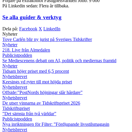
Följare på extrakontot Fastighetsvärlden Jobb: 9 000
På Linkedin sedan: Flera år tillbaka.
Se alla guider & verktyg
Dela på:
Facebook
X
LinkedIn
Nyheter
Tove Carlén blir ny jurist på Sveriges Tidskrifter
Nyheter
218. Live från Almedalen
Publicistpodden
Se Mediescenens debatt om AI, politik och mediernas framtid
Nyheter
Tidsam höjer priset med 6,5 procent
Nyhetsbrevet
Keesings vd ryter till mot höjda priset
Nyhetsbrevet
Offside:”PostNords höjningar slår hårdare”
Nyhetsbrevet
De utser vinnarna av Tidskriftspriset 2026
Tidskriftspriset
”Det sämsta från två världar”
Publicistpodden
Nya inriktningen för Filter: ”Fördjupande livsstilsmagasin
Nyhetsbrevet