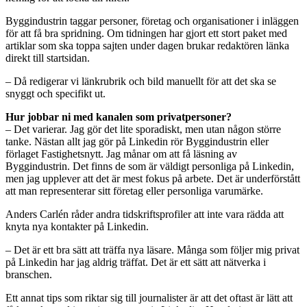
Byggindustrin taggar personer, företag och organisationer i inläggen
för att få bra spridning. Om tidningen har gjort ett stort paket med
artiklar som ska toppa sajten under dagen brukar redaktören länka
direkt till startsidan.
– Då redigerar vi länkrubrik och bild manuellt för att det ska se
snyggt och specifikt ut.
Hur jobbar ni med kanalen som privatpersoner?
– Det varierar. Jag gör det lite sporadiskt, men utan någon större
tanke. Nästan allt jag gör på Linkedin rör Byggindustrin eller
förlaget Fastighetsnytt. Jag månar om att få läsning av
Byggindustrin. Det finns de som är väldigt personliga på Linkedin,
men jag upplever att det är mest fokus på arbete. Det är underförstått
att man representerar sitt företag eller personliga varumärke.
Anders Carlén råder andra tidskriftsprofiler att inte vara rädda att
knyta nya kontakter på Linkedin.
– Det är ett bra sätt att träffa nya läsare. Många som följer mig privat
på Linkedin har jag aldrig träffat. Det är ett sätt att nätverka i
branschen.
Ett annat tips som riktar sig till journalister är att det oftast är lätt att