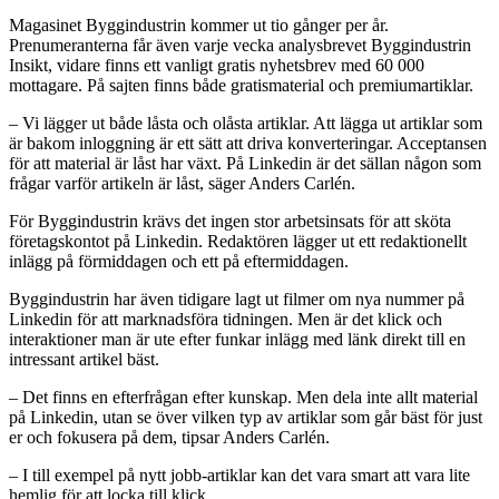
Magasinet Byggindustrin kommer ut tio gånger per år.
Prenumeranterna får även varje vecka analysbrevet Byggindustrin
Insikt, vidare finns ett vanligt gratis nyhetsbrev med 60 000
mottagare. På sajten finns både gratismaterial och premiumartiklar.
– Vi lägger ut både låsta och olåsta artiklar. Att lägga ut artiklar som
är bakom inloggning är ett sätt att driva konverteringar. Acceptansen
för att material är låst har växt. På Linkedin är det sällan någon som
frågar varför artikeln är låst, säger Anders Carlén.
För Byggindustrin krävs det ingen stor arbetsinsats för att sköta
företagskontot på Linkedin. Redaktören lägger ut ett redaktionellt
inlägg på förmiddagen och ett på eftermiddagen.
Byggindustrin har även tidigare lagt ut filmer om nya nummer på
Linkedin för att marknadsföra tidningen. Men är det klick och
interaktioner man är ute efter funkar inlägg med länk direkt till en
intressant artikel bäst.
– Det finns en efterfrågan efter kunskap. Men dela inte allt material
på Linkedin, utan se över vilken typ av artiklar som går bäst för just
er och fokusera på dem, tipsar Anders Carlén.
– I till exempel på nytt jobb-artiklar kan det vara smart att vara lite
hemlig för att locka till klick.