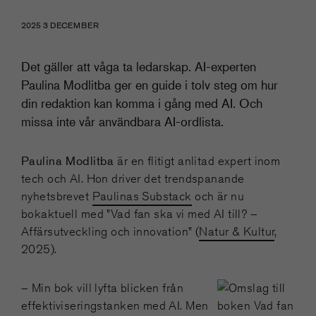
2025 3 DECEMBER
Det gäller att våga ta ledarskap. AI-experten
Paulina Modlitba ger en guide i tolv steg om hur
din redaktion kan komma i gång med AI. Och
missa inte vår användbara AI-ordlista.
Paulina Modlitba
är en flitigt anlitad expert inom
tech och AI. Hon driver det trendspanande
nyhetsbrevet
Paulinas Substack
och är nu
bokaktuell med ”Vad fan ska vi med AI till? –
Affärsutveckling och innovation” (
Natur & Kultur
,
2025).
– Min bok vill lyfta blicken från
effektiviseringstanken med AI. Men