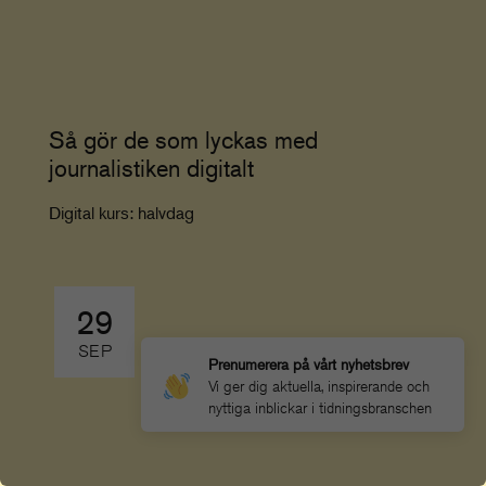
Så gör de som lyckas med
journalistiken digitalt
Digital kurs: halvdag
29
SEP
Prenumerera på vårt nyhetsbrev
Vi ger dig aktuella, inspirerande och
nyttiga inblickar i tidningsbranschen