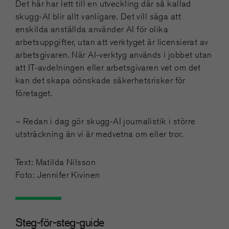
Det här har lett till en utveckling där så kallad
skugg-AI blir allt vanligare. Det vill säga att
enskilda anställda använder AI för olika
arbetsuppgifter, utan att verktyget är licensierat av
arbetsgivaren. När AI-verktyg används i jobbet utan
att IT-avdelningen eller arbetsgivaren vet om det
kan det skapa oönskade säkerhetsrisker för
företaget.
– Redan i dag gör skugg-AI journalistik i större
utsträckning än vi är medvetna om eller tror.
Text: Matilda Nilsson
Foto: Jennifer Kivinen
Steg-för-steg-guide