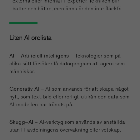
externa eller interna IT-experter. Tekniken blir
bättre och bättre, men ännu är den inte fläckfri.
Liten AI ordlista
AI – Artificiell intelligens
– Teknologier som på
olika sätt försöker få datorprogram att agera som
människor.
Generativ AI
– AI som används för att skapa något
nytt, som text, bild eller rörligt, utifrån den data som
AI-modellen har tränats på.
Skugg–AI
– AI-verktyg som används av anställda
utan IT-avdelningens övervakning eller vetskap.