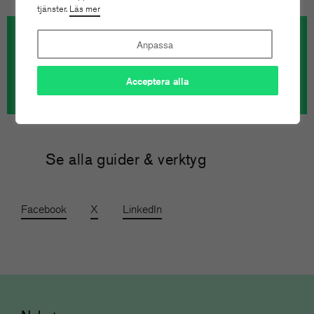
tjänster.
Läs mer
Anpassa
Acceptera alla
Horisont skapade en notismaskin med AI
Se alla guider & verktyg
Facebook
X
LinkedIn