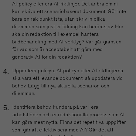
AI-policy eller era AI-riktlinjer. Det är bra om ni
kan skriva ett scenariobaserat dokument. Gör inte
bara en rak punktlista, utan skriv in olika
dilemman som just er tidning kan beröras av. Hur
ska din redaktion till exempel hantera
bildbehandling med AI-verktyg? Var går gränsen
för vad som är acceptabelt att göra med
generativ-AI för din redaktion?
Uppdatera policyn. AI-policyn eller AI-riktlinjerna
ska vara ett levande dokument, så uppdatera vid
behov. Lägg till nya aktuella scenarion och
dilemman.
Identifiera behov. Fundera på var i era
arbetsflöden och er redaktionella process som AI
kan göra mest nytta. Finns det repetitiva uppgifter
som går att effektivisera med AI? Går det att