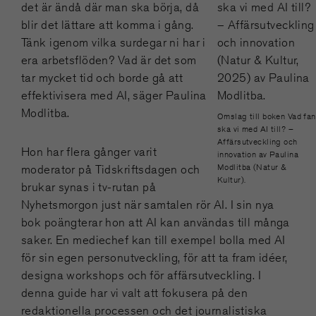
det är ändå där man ska börja, då
blir det lättare att komma i gång.
Tänk igenom vilka surdegar ni har i
era arbetsflöden? Vad är det som
tar mycket tid och borde gå att
effektivisera med AI, säger Paulina
Modlitba.
Omslag till boken Vad fan
ska vi med AI till? –
Affärsutveckling och
Hon har flera gånger varit
innovation av Paulina
Modlitba (Natur &
moderator på Tidskriftsdagen och
Kultur).
brukar synas i tv-rutan på
Nyhetsmorgon just när samtalen rör AI. I sin nya
bok poängterar hon att AI kan användas till många
saker. En mediechef kan till exempel bolla med AI
för sin egen personutveckling, för att ta fram idéer,
designa workshops och för affärsutveckling. I
denna guide har vi valt att fokusera på den
redaktionella processen och det journalistiska