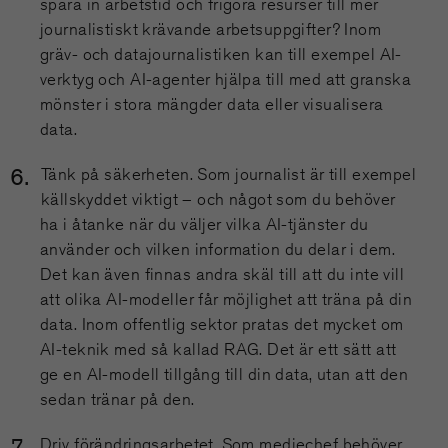
spara in arbetstid och frigöra resurser till mer
journalistiskt krävande arbetsuppgifter? Inom
gräv- och datajournalistiken kan till exempel AI-
verktyg och AI-agenter hjälpa till med att granska
mönster i stora mängder data eller visualisera
data.
Tänk på säkerheten. Som journalist är till exempel
källskyddet viktigt – och något som du behöver
ha i åtanke när du väljer vilka AI-tjänster du
använder och vilken information du delar i dem.
Det kan även finnas andra skäl till att du inte vill
att olika AI-modeller får möjlighet att träna på din
data. Inom offentlig sektor pratas det mycket om
AI-teknik med så kallad RAG. Det är ett sätt att
ge en AI-modell tillgång till din data, utan att den
sedan tränar på den.
Driv förändringsarbetet. Som mediechef behöver