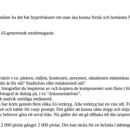
måste ha det här hyperfokuset om man ska kunna förstå och bemästra AI. A
 AI-genererade modemagasin.
riv t ex: platsen, miljön, kontexten, personen, situationen människan b
t är för stil? Studiofoto eller redaktionell stil?
a på fotografiet du inspireras av och kopiera de komponenter som finns i
fotograf är duktig på, t ex ”dokumentärfoto”.
ch undvik onödiga mellanord.
 har körts genom flera olika AI-verktyg. Alla verktyg har en viss stil. F
 och bättre för varje prompt. Det gäller att kunna sätta stopp och nöja sig
 behöver göra ett urval från. Nu gäller det att gå tillbaka till din urspr
t 2 000 pixlar gånger 2 000 pixlar. Det kan räcka för en helsida i tid