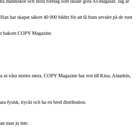
dra människor och stora företag som skulle göra AI-magasin. Jag är
n har skapat säkert 40 000 bilder för att få fram urvalet på de runt
immar bakom COPY Magazine.
a ut våra stories mera. COPY Magazine har rest till Kina, Antarktis,
ra fysisk, tryckt och ha en bred distribution.
kan man ju inte.