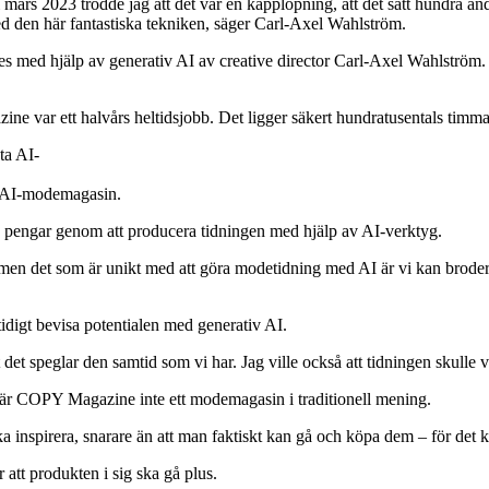
rs 2023 trodde jag att det var en kapplöpning, att det satt hundra an
e med den här fantastiska tekniken, säger Carl-Axel Wahlström.
med hjälp av generativ AI av creative director Carl-Axel Wahlström. Ha
zine var ett halvårs heltidsjobb. Det ligger säkert hundratusentals t
a AI-modemagasin.
h pengar genom att producera tidningen med hjälp av AI-verktyg.
 men det som är unikt med att göra modetidning med AI är vi kan broder
 tidigt bevisa potentialen med generativ AI.
et speglar den samtid som vi har. Jag ville också att tidningen skulle va
et är COPY Magazine inte ett modemagasin i traditionell mening.
ka inspirera, snarare än att man faktiskt kan gå och köpa dem – för det 
att produkten i sig ska gå plus.