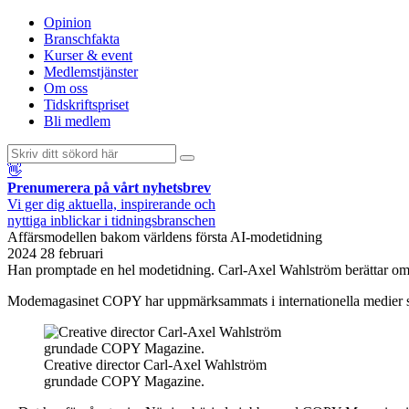
Opinion
Branschfakta
Kurser & event
Medlemstjänster
Om oss
Tidskriftspriset
Bli medlem
👋
Prenumerera på vårt nyhetsbrev
Vi ger dig aktuella, inspirerande och
nyttiga inblickar i tidningsbranschen
Affärsmodellen bakom världens första AI-modetidning
2024 28 februari
Han promptade en hel modetidning. Carl-Axel Wahlström berättar om 
Modemagasinet COPY har uppmärksammats i internationella medier som 
Creative director Carl-Axel Wahlström
grundade COPY Magazine.