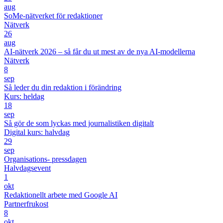
aug
SoMe-nätverket för redaktioner
Nätverk
26
aug
AI-nätverk 2026 – så får du ut mest av de nya AI-modellerna
Nätverk
8
sep
Så leder du din redaktion i förändring
Kurs: heldag
18
sep
Så gör de som lyckas med journalistiken digitalt
Digital kurs: halvdag
29
sep
Organisations- pressdagen
Halvdagsevent
1
okt
Redaktionellt arbete med Google AI
Partnerfrukost
8
okt