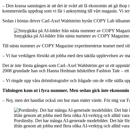
– Den krassa sanningen är att det är svårt att få ekonomin att gå ihop i
kommersiella uppdrag som vi får i anknytning till vårt magasin. Vi 
Sedan i höstas driver Carl-Axel Wahlström byrån COPY Lab tillsamma
Smygkika på AI-bilder från nästa nummer av COPY Magazine
Till nästa nummer av COPY Magazine experimenterar teamet med olika
– Vi har verkligen försökt att jobba med den taktila upplevelsen av ma
Det är inte första gången som Carl–Axel Wahlström ger ut ett uppm
2008 grundade han och Hanna Hedman tidskriften Fashion Tale – ett 
– Vi ringde upp våra drömfotografer och frågade om de ville ställa upp 
Tidningen kom ut i fyra nummer. Men sedan gick inte ekonomin
– Nej, men det handlar också om hur man mäter värde. För mig var Fashio
Porslinshy. Det har många AI-generade modebilder. Det här 
ifrån genom att jobba med flera olika AI-verktyg och alltid var