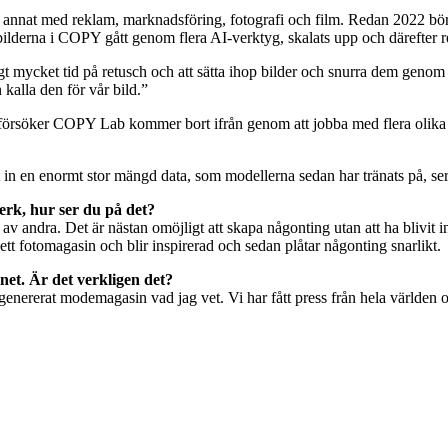
 annat med reklam, marknadsföring, fotografi och film. Redan 2022 bör
t bilderna i COPY gått genom flera AI-verktyg, skalats upp och därefter
ligt mycket tid på retusch och att sätta ihop bilder och snurra dem geno
 kalla den för vår bild.”
lat in en enormt stor mängd data, som modellerna sedan har tränats på, 
verk, hur ser du på det?
v andra. Det är nästan omöjligt att skapa någonting utan att ha blivit 
i ett fotomagasin och blir inspirerad och sedan plåtar någonting snarlikt.
et. Är det verkligen det?
enererat modemagasin vad jag vet. Vi har fått press från hela världen 