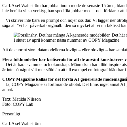
Carl-Axel Wahlström har jobbat inom mode de senaste 15 åren, bland
inte berätta vilka verktyg han specifikt jobbar med – och förklarar at
– Vi skriver inte bara en prompt och nöjer oss där. Vi lägger ner otro
säga att ”vi har påverkat originalbilden så mycket att vi nu faktiskt kan
I slutet av april kommer nästa nummer av COPY Magazine.
Att de enormt stora datamodellerna lovligt – eller olovligt – har sam
Flera bildmodeller har kritiserats för att de använt konstnärers 
– Det är bara svammel och okunskap. Människan har alltid inspirerats a
är inte på något sätt mer stöld än att till exempel en fotograf bläddrar 
COPY Magazine kallas för det första AI-genererade modemagasin
– Ja, COPY Magazine är fortfarande ohotat. Det finns inget annat AI-g
annat.
Text: Matilda Nilsson
Foto: COPY Lab
Personligt
Carl-Axel Wahlström