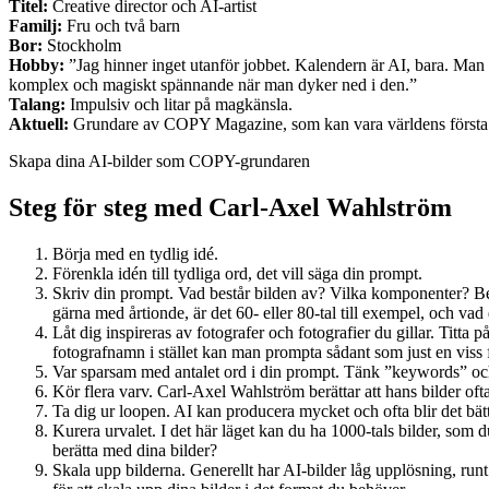
Titel:
Creative director och AI-artist
Familj:
Fru och två barn
Bor:
Stockholm
Hobby:
”Jag hinner inget utanför jobbet. Kalendern är AI, bara. Man 
komplex och magiskt spännande när man dyker ned i den.”
Talang:
Impulsiv och litar på magkänsla.
Aktuell:
Grundare av COPY Magazine, som kan vara världens första
Skapa dina AI-bilder som COPY-grundaren
Steg för steg med Carl-Axel Wahlström
Börja med en tydlig idé.
Förenkla idén till tydliga ord, det vill säga din prompt.
Skriv din prompt. Vad består bilden av? Vilka komponenter? Besk
gärna med årtionde, är det 60- eller 80-tal till exempel, och vad de
Låt dig inspireras av fotografer och fotografier du gillar. Titt
fotografnamn i stället kan man prompta sådant som just en viss 
Var sparsam med antalet ord i din prompt. Tänk ”keywords” o
Kör flera varv. Carl-Axel Wahlström berättar att hans bilder ofta
Ta dig ur loopen. AI kan producera mycket och ofta blir det bättre
Kurera urvalet. I det här läget kan du ha 1000-tals bilder, som du
berätta med dina bilder?
Skala upp bilderna. Generellt har AI-bilder låg upplösning, run