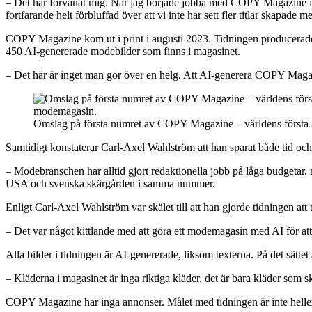
– Det har förvånat mig. När jag började jobba med COPY Magazine i ma
fortfarande helt förbluffad över att vi inte har sett fler titlar skapad
COPY Magazine kom ut i print i augusti 2023. Tidningen producerades 
450 AI-genererade modebilder som finns i magasinet.
– Det här är inget man gör över en helg. Att AI-generera COPY Maga
Omslag på första numret av COPY Magazine – världens först
Samtidigt konstaterar Carl-Axel Wahlström att han sparat både tid oc
– Modebranschen har alltid gjort redaktionella jobb på låga budgetar,
USA och svenska skärgården i samma nummer.
Enligt Carl-Axel Wahlström var skälet till att han gjorde tidningen att
– Det var något kittlande med att göra ett modemagasin med AI för att d
Alla bilder i tidningen är AI-genererade, liksom texterna. På det sätt
– Kläderna i magasinet är inga riktiga kläder, det är bara kläder som s
COPY Magazine har inga annonser. Målet med tidningen är inte heller 