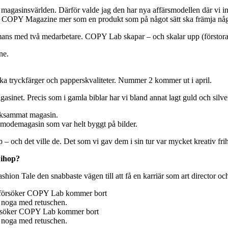
 magasinsvärlden. Därför valde jag den har nya affärsmodellen där vi inte 
ser COPY Magazine mer som en produkt som på något sätt ska främja någ
ns med två medarbetare. COPY Lab skapar – och skalar upp (förstorar) 
.
 tryckfärger och papperskvaliteter. Nummer 2 kommer ut i april.
gasinet. Precis som i gamla biblar har vi bland annat lagt guld och silv
ärksammat magasin.
modemagasin som var helt byggt på bilder.
– och det ville de. Det som vi gav dem i sin tur var mycket kreativ frih
 ihop?
n Tale den snabbaste vägen till att få en karriär som art director och c
försöker COPY Lab kommer bort
a noga med retuschen.