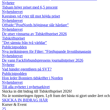
Nyheter
Tidsam höjer priset med 6,5 procent
Nyhetsbrevet
Keesings vd ryter till mot höjda priset
Nyhetsbrevet
Offside:”PostNords höjningar slår hårdare”
Nyhetsbrevet
De utser vinnarna av Tidskriftspriset 2026
Tidskriftspriset
”Det sämsta från två världar”
Publicistpodden
Nya inriktningen för Filter: ”Fördjupande livsstilsmagasin
Nyhetsbrevet
De vann Fackförbundspressens journalistpriser 2026
Nyheter
Vad händer egentligen på SVT?
Publicistpodden
Hon leder Bonniers tidskrifter i Norden
Nyhetsbrevet
Till alla nyheter i nyhetsarkivet
Skicka in ditt bidrag till Tidskriftspriset 2026!
Nu är nomineringen öppen. Lyft fram det bästa ni gjort under året oc
SKICKA IN BIDRAG HÄR
Kurser & Event
25