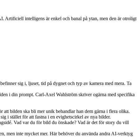
rtificiell intelligens är enkel och banal på ytan, men den är otroligt
efinner sig i, ljuset, tid på dygnet och typ av kamera med mera. Ta
 bilden i din prompt. Carl-Axel Wahlström skriver ogärna med specifika
ör att bilden ska bli mer unik behandlar han dem gärna i flera olika.
 i stället för att fastna i en evighetscirkel av nya bilder.
ungsidé. Vad var du för bild du önskade? Vad är det för story du vill
ningen, men inte mycket mer. Här behöver du använda andra AI-verktyg