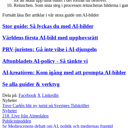
för att skala upp dina bilder i det format du behöver.
Retuschen. Som sista steg i processen retuscheras bilderna i g
Fortsätt läsa fler artiklar i vår stora guide om AI-bilder
Stor guide: Så lyckas du med AI-bilder
Världens första AI-bild med upphovsrätt
PRV-juristen: Gå inte vilse i AI-djungeln
Aftonbladets AI-policy - Så tänkte vi
AI-kreatören: Kom igång med att prompta AI-bilder
Se alla guider & verktyg
Dela på:
Facebook
X
LinkedIn
Nyheter
Tove Carlén blir ny jurist på Sveriges Tidskrifter
Nyheter
218. Live från Almedalen
Publicistpodden
Se Mediescenens debatt om AI, politik och mediernas framtid