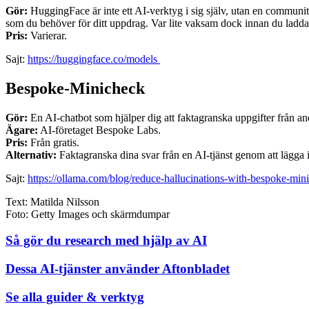
Gör:
HuggingFace är inte ett AI-verktyg i sig själv, utan en community
som du behöver för ditt uppdrag. Var lite vaksam dock innan du laddar 
Pris:
Varierar.
Sajt:
https://huggingface.co/models
Bespoke-Minicheck
Gör:
En AI-chatbot som hjälper dig att faktagranska uppgifter från an
Ägare:
AI-företaget Bespoke Labs.
Pris:
Från gratis.
Alternativ:
Faktagranska dina svar från en AI-tjänst genom att lägga 
Sajt:
https://ollama.com/blog/reduce-hallucinations-with-bespoke-min
Text: Matilda Nilsson
Foto: Getty Images och skärmdumpar
Så gör du research med hjälp av AI
Dessa AI-tjänster använder Aftonbladet
Se alla guider & verktyg