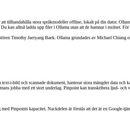
t tillhandahålla stora språkmodeller offline, lokalt på din dator. Ol
kan alltså ladda upp filer i Ollama utan att de hamnar i molnet. För d
ören Timothy Jaeryang Baek. Ollama grundades av Michael Chiang o
text-i-bild och scannade dokument, hanterar stora mängder data och kan 
ammans jobba med ett stort underlag. Pinpoint kan transkribera ljud- och 
ed Pinpoints kapacitet. Nackdelen är förstås att det är en Google-tjäns