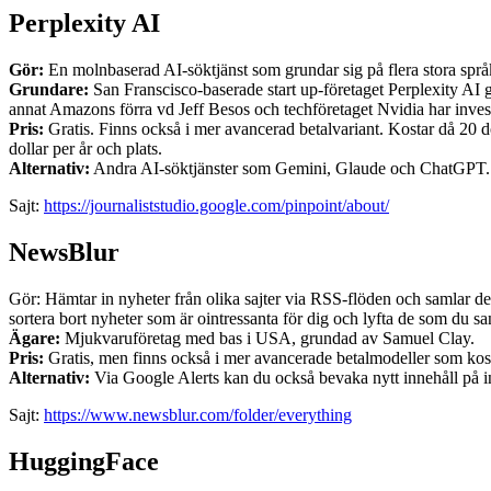
Perplexity AI
Gör:
En molnbaserad AI-söktjänst som grundar sig på flera stora språkm
Grundare:
San Franscisco-baserade start up-företaget Perplexity AI
annat Amazons förra vd Jeff Besos och techföretaget Nvidia har invest
Pris:
Gratis. Finns också i mer avancerad betalvariant. Kostar då 20 do
dollar per år och plats.
Alternativ:
Andra AI-söktjänster som Gemini, Glaude och ChatGPT. Ett t
Sajt:
https://journaliststudio.google.com/pinpoint/about/
NewsBlur
Gör: Hämtar in nyheter från olika sajter via RSS-flöden och samlar dem
sortera bort nyheter som är ointressanta för dig och lyfta de som du san
Ägare:
Mjukvaruföretag med bas i USA, grundad av Samuel Clay.
Pris:
Gratis, men finns också i mer avancerade betalmodeller som kosta
Alternativ:
Via Google Alerts kan du också bevaka nytt innehåll på in
Sajt:
https://www.newsblur.com/folder/everything
HuggingFace