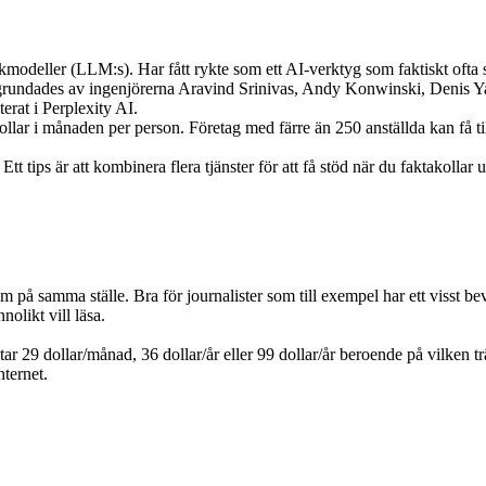
odeller (LLM:s). Har fått rykte som ett AI-verktyg som faktiskt ofta sv
 grundades av ingenjörerna Aravind Srinivas, Andy Konwinski, Denis Ya
erat i Perplexity AI.
llar i månaden per person. Företag med färre än 250 anställda kan få till
ips är att kombinera flera tjänster för att få stöd när du faktakollar up
 på samma ställe. Bra för journalister som till exempel har ett visst be
nolikt vill läsa.
r 29 dollar/månad, 36 dollar/år eller 99 dollar/år beroende på vilken t
ternet.