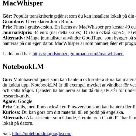
MacWhisper
Gör:
Populär transkriberingstjänst som du kan installera lokalt på din 
Grundare:
Utvecklaren Jordi Bruin.
Pris:
Finns i gratisversion. En licens av MacWhisper pro kostar 49 eur
Journalistpris:
34 euro (när detta skrivs). Du kan också köpa 5, 10 el
Alternativ:
Många journalister använder GoodTape, som bygger på sam
hanteras på din egen dator. MacWhisper är som namnet låter ett program
Ladda ned här:
https://goodsnooze.gumroad.com/l/macwhisper
NotebookLM
Gör:
Molnbaserad tjänst som kan hantera och sortera stora källmaterial,
du laddat upp. NotebookLM är till exempel mycket användbar för veten
och ställa frågor. Tjänsten hallucinerar sällan då du själv står för unde
research-arkiv.
Ägare:
Google
Pris:
Gratis, men finns också i en Plus-version som kan hantera fler fil
Kuriosa:
Du kan göra om ditt material till en podd på engelska.
Alternativ:
AI-assistenter som Claude, Gemini och ChatGPT har likn
lokalt på datorn.
Sajt:
https://notebooklm.google.com