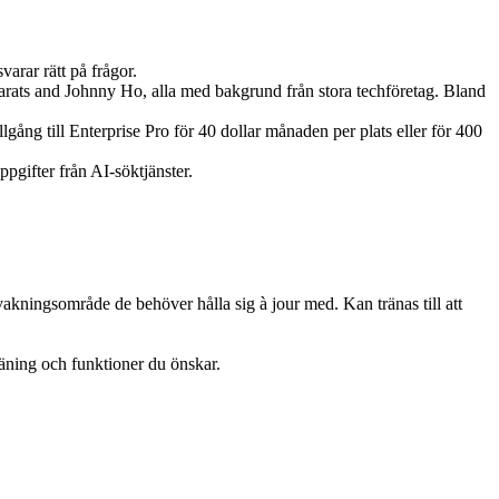
arar rätt på frågor.
rats and Johnny Ho, alla med bakgrund från stora techföretag. Bland
gång till Enterprise Pro för 40 dollar månaden per plats eller för 400
pgifter från AI-söktjänster.
vakningsområde de behöver hålla sig à jour med. Kan tränas till att
räning och funktioner du önskar.