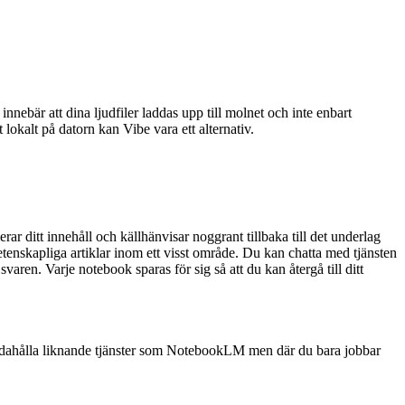
är att dina ljudfiler laddas upp till molnet och inte enbart
okalt på datorn kan Vibe vara ett alternativ.
ar ditt innehåll och källhänvisar noggrant tillbaka till det underlag
enskapliga artiklar inom ett visst område. Du kan chatta med tjänsten
varen. Varje notebook sparas för sig så att du kan återgå till ditt
dahålla liknande tjänster som NotebookLM men där du bara jobbar