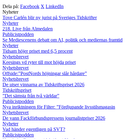
Dela på:
Facebook
X
LinkedIn
Nyheter
Tove Carlén blir ny jurist på Sveriges Tidskrifter
Nyheter
218. Live från Almedalen
Publicistpodden
Se Mediescenens debatt om AI, politik och mediernas framtid
Nyheter
Tidsam höjer priset med 6,5 procent
Nyhetsbrevet
Keesings vd ryter till mot höjda priset
Nyhetsbrevet
Offside:”PostNords höjningar slår hårdare”
Nyhetsbrevet
De utser vinnarna av Tidskriftspriset 2026
Tidskriftspriset
”Det sämsta från två världar”
Publicistpodden
Nya inriktningen för Filter: ”Fördjupande livsstilsmagasin
Nyhetsbrevet
De vann Fackförbundspressens journalistpriser 2026
Nyheter
Vad händer egentligen på SVT?
Publicistpodden