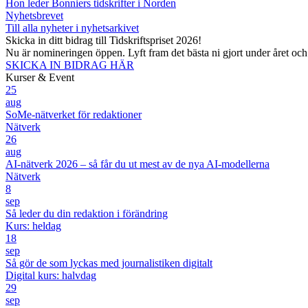
Hon leder Bonniers tidskrifter i Norden
Nyhetsbrevet
Till alla nyheter i nyhetsarkivet
Skicka in ditt bidrag till Tidskriftspriset 2026!
Nu är nomineringen öppen. Lyft fram det bästa ni gjort under året oc
SKICKA IN BIDRAG HÄR
Kurser & Event
25
aug
SoMe-nätverket för redaktioner
Nätverk
26
aug
AI-nätverk 2026 – så får du ut mest av de nya AI-modellerna
Nätverk
8
sep
Så leder du din redaktion i förändring
Kurs: heldag
18
sep
Så gör de som lyckas med journalistiken digitalt
Digital kurs: halvdag
29
sep