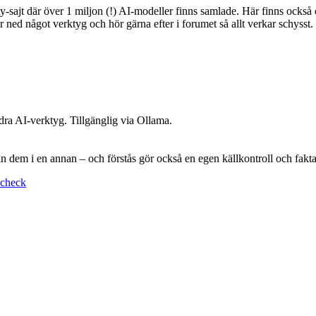
-sajt där över 1 miljon (!) AI-modeller finns samlade. Här finns också e
ned något verktyg och hör gärna efter i forumet så allt verkar schysst.
dra AI-verktyg. Tillgänglig via Ollama.
in dem i en annan – och förstås gör också en egen källkontroll och fakt
icheck