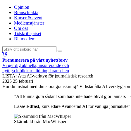
Opinion
Branschfakta
Kurser & event
Medlemstjänster
Om oss
Tidskriftspriset
Bli medlem
👋
Prenumerera på vårt nyhetsbrev
Vi ger dig aktuella, inspirerande och
nyttiga inblickar i tidningsbranschen
LISTA: Åtta AI-verktyg för journalistisk research
2025 25 februari
Har du fastnat med din stora granskning? Vi listar åtta AI-verktyg som 
”Att kunna göra sådant som bara inte hade blivit gjort annars – 
Lasse Edfast
, kursledare Avancerad AI för vanliga journalister
Skärmbild från MacWhisper