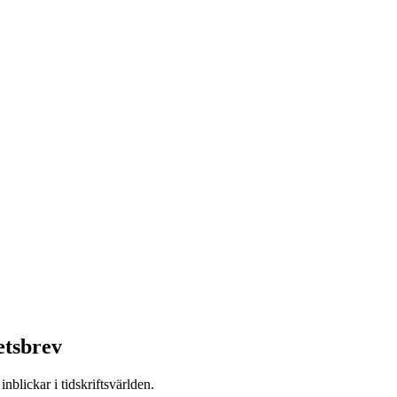
etsbrev
nblickar i tidskriftsvärlden.