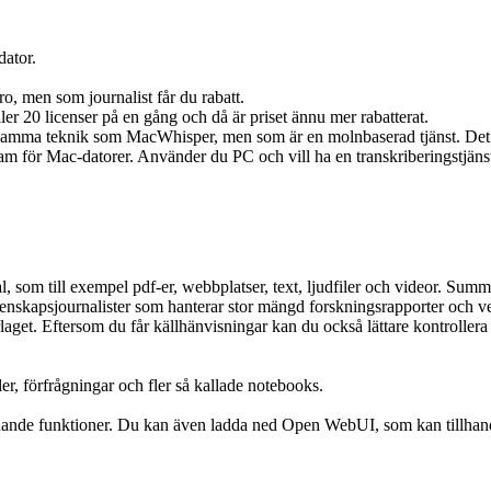
dator.
o, men som journalist får du rabatt.
ler 20 licenser på en gång och då är priset ännu mer rabatterat.
ma teknik som MacWhisper, men som är en molnbaserad tjänst. Det inneb
 för Mac-datorer. Använder du PC och vill ha en transkriberingstjänst l
 som till exempel pdf-er, webbplatser, text, ljudfiler och videor. Summer
skapsjournalister som hanterar stor mängd forskningsrapporter och vet
rlaget. Eftersom du får källhänvisningar kan du också lättare kontrollera s
er, förfrågningar och fler så kallade notebooks.
ande funktioner. Du kan även ladda ned Open WebUI, som kan tillhan