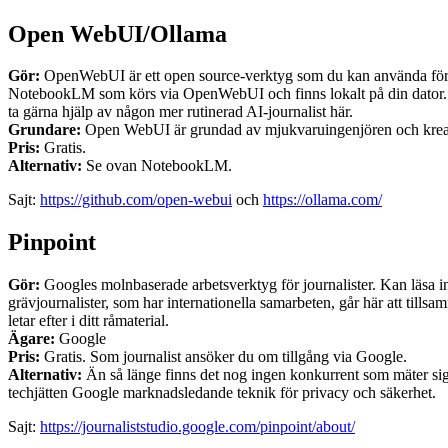
Open WebUI/Ollama
Gör:
OpenWebUI är ett open source-verktyg som du kan använda för at
NotebookLM som körs via OpenWebUI och finns lokalt på din dator. Du 
ta gärna hjälp av någon mer rutinerad AI-journalist här.
Grundare:
Open WebUI är grundad av mjukvaruingenjören och kreat
Pris:
Gratis.
Alternativ:
Se ovan NotebookLM.
Sajt:
https://github.com/open-webui
och
https://ollama.com/
Pinpoint
Gör:
Googles molnbaserade arbetsverktyg för journalister. Kan läsa in 
grävjournalister, som har internationella samarbeten, går här att tills
letar efter i ditt råmaterial.
Ägare:
Google
Pris:
Gratis. Som journalist ansöker du om tillgång via Google.
Alternativ:
Än så länge finns det nog ingen konkurrent som mäter sig m
techjätten Google marknadsledande teknik för privacy och säkerhet.
Sajt:
https://journaliststudio.google.com/pinpoint/about/