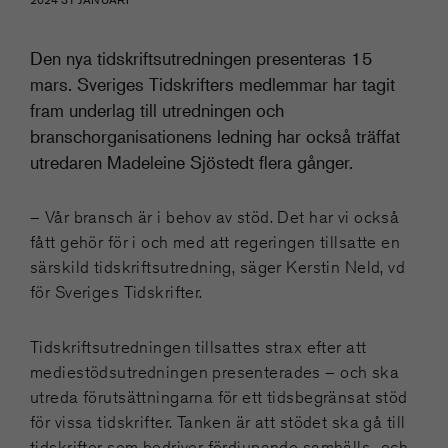
Den nya tidskriftsutredningen presenteras 15
mars. Sveriges Tidskrifters medlemmar har tagit
fram underlag till utredningen och
branschorganisationens ledning har också träffat
utredaren Madeleine Sjöstedt flera gånger.
– Vår bransch är i behov av stöd. Det har vi också
fått gehör för i och med att regeringen tillsatte en
särskild tidskriftsutredning, säger Kerstin Neld, vd
för Sveriges Tidskrifter.
Tidskriftsutredningen tillsattes strax efter att
mediestödsutredningen presenterades – och ska
utreda förutsättningarna för ett tidsbegränsat stöd
för vissa tidskrifter. Tanken är att stödet ska gå till
tidskrifter som bedriver fördjupande samhälls- och