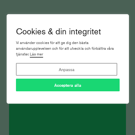
Cookies & din integritet
Vi använder cookies för att ge dig den bästa
användarupplevelsen och för att utveckla och förbättra våra
tjänster.
Läs mer
Hon leder Bonniers tidskrifter i Norden
Anpassa
Nyhetsbrevet
Acceptera alla