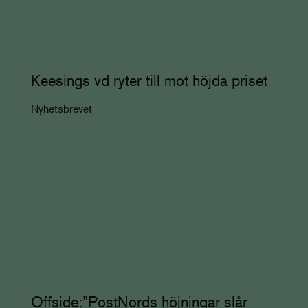
Keesings vd ryter till mot höjda priset
Nyhetsbrevet
Offside:”PostNords höjningar slår