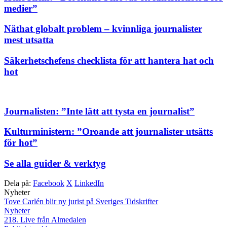
medier”
Näthat globalt problem – kvinnliga journalister
mest utsatta
Säkerhetschefens checklista för att hantera hat och
hot
Journalisten: ”Inte lätt att tysta en journalist”
Kulturministern: ”Oroande att journalister utsätts
för hot”
Se alla guider & verktyg
Dela på:
Facebook
X
LinkedIn
Nyheter
Tove Carlén blir ny jurist på Sveriges Tidskrifter
Nyheter
218. Live från Almedalen