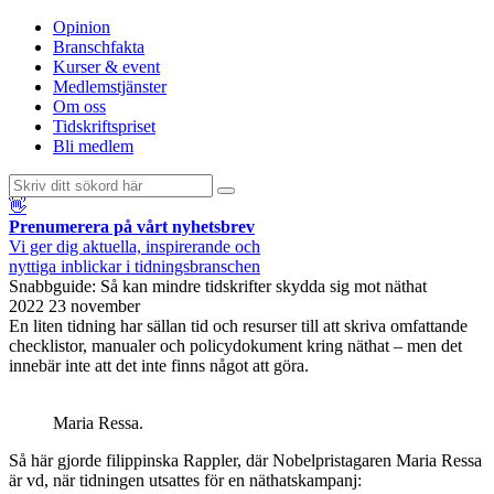
Opinion
Branschfakta
Kurser & event
Medlemstjänster
Om oss
Tidskriftspriset
Bli medlem
👋
Prenumerera på vårt nyhetsbrev
Vi ger dig aktuella, inspirerande och
nyttiga inblickar i tidningsbranschen
Snabbguide: Så kan mindre tidskrifter skydda sig mot näthat
2022 23 november
En liten tidning har sällan tid och resurser till att skriva omfattande
checklistor, manualer och policydokument kring näthat – men det
innebär inte att det inte finns något att göra.
Maria Ressa.
Så här gjorde filippinska Rappler, där Nobelpristagaren Maria Ressa
är vd, när tidningen utsattes för en näthatskampanj: