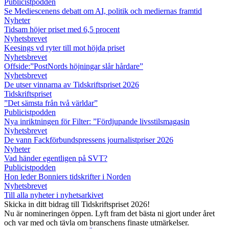
Publicistpodden
Se Mediescenens debatt om AI, politik och mediernas framtid
Nyheter
Tidsam höjer priset med 6,5 procent
Nyhetsbrevet
Keesings vd ryter till mot höjda priset
Nyhetsbrevet
Offside:”PostNords höjningar slår hårdare”
Nyhetsbrevet
De utser vinnarna av Tidskriftspriset 2026
Tidskriftspriset
”Det sämsta från två världar”
Publicistpodden
Nya inriktningen för Filter: ”Fördjupande livsstilsmagasin
Nyhetsbrevet
De vann Fackförbundspressens journalistpriser 2026
Nyheter
Vad händer egentligen på SVT?
Publicistpodden
Hon leder Bonniers tidskrifter i Norden
Nyhetsbrevet
Till alla nyheter i nyhetsarkivet
Skicka in ditt bidrag till Tidskriftspriset 2026!
Nu är nomineringen öppen. Lyft fram det bästa ni gjort under året
och var med och tävla om branschens finaste utmärkelser.