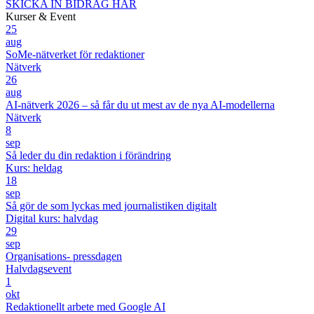
SKICKA IN BIDRAG HÄR
Kurser & Event
25
aug
SoMe-nätverket för redaktioner
Nätverk
26
aug
AI-nätverk 2026 – så får du ut mest av de nya AI-modellerna
Nätverk
8
sep
Så leder du din redaktion i förändring
Kurs: heldag
18
sep
Så gör de som lyckas med journalistiken digitalt
Digital kurs: halvdag
29
sep
Organisations- pressdagen
Halvdagsevent
1
okt
Redaktionellt arbete med Google AI