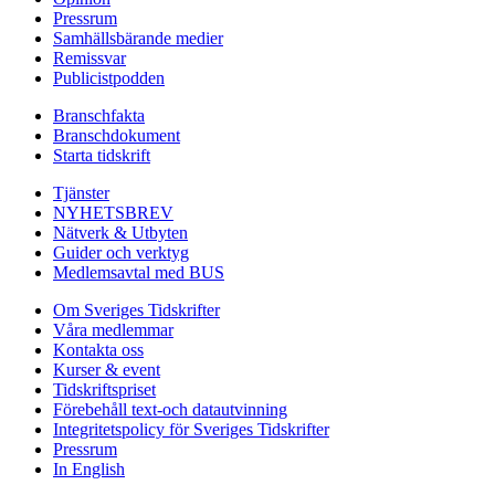
Pressrum
Samhällsbärande medier
Remissvar
Publicistpodden
Branschfakta
Branschdokument
Starta tidskrift
Tjänster
NYHETSBREV
Nätverk & Utbyten
Guider och verktyg
Medlemsavtal med BUS
Om Sveriges Tidskrifter
Våra medlemmar
Kontakta oss
Kurser & event
Tidskriftspriset
Förebehåll text-och datautvinning
Integritetspolicy för Sveriges Tidskrifter
Pressrum
In English