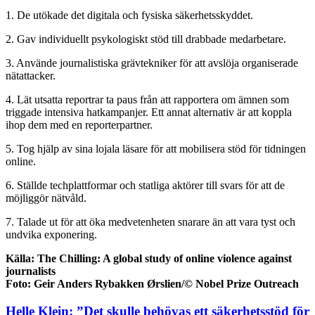
1. De utökade det digitala och fysiska säkerhetsskyddet.
2. Gav individuellt psykologiskt stöd till drabbade medarbetare.
3. Använde journalistiska grävtekniker för att avslöja organiserade
nätattacker.
4. Lät utsatta reportrar ta paus från att rapportera om ämnen som
triggade intensiva hatkampanjer. Ett annat alternativ är att koppla
ihop dem med en reporterpartner.
5. Tog hjälp av sina lojala läsare för att mobilisera stöd för tidningen
online.
6. Ställde techplattformar och statliga aktörer till svars för att de
möjliggör nätvåld.
7. Talade ut för att öka medvetenheten snarare än att vara tyst och
undvika exponering.
Källa: The Chilling: A global study of online violence against
journalists
Foto: Geir Anders Rybakken Ørslien/© Nobel Prize Outreach
Helle Klein: ”Det skulle behövas ett säkerhetsstöd för