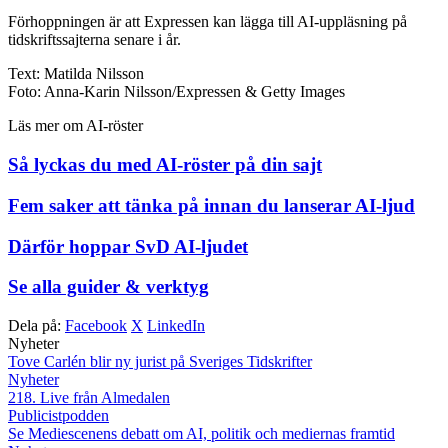
Förhoppningen är att Expressen kan lägga till AI-uppläsning på
tidskriftssajterna senare i år.
Text: Matilda Nilsson
Foto: Anna-Karin Nilsson/Expressen & Getty Images
Läs mer om AI-röster
Så lyckas du med AI-röster på din sajt
Fem saker att tänka på innan du lanserar AI-ljud
Därför hoppar SvD AI-ljudet
Se alla guider & verktyg
Dela på:
Facebook
X
LinkedIn
Nyheter
Tove Carlén blir ny jurist på Sveriges Tidskrifter
Nyheter
218. Live från Almedalen
Publicistpodden
Se Mediescenens debatt om AI, politik och mediernas framtid