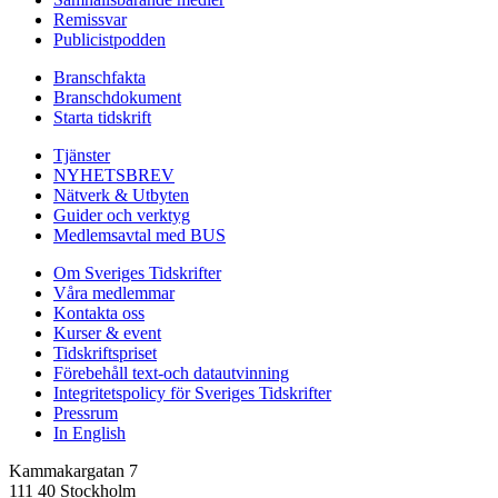
Remissvar
Publicistpodden
Branschfakta
Branschdokument
Starta tidskrift
Tjänster
NYHETSBREV
Nätverk & Utbyten
Guider och verktyg
Medlemsavtal med BUS
Om Sveriges Tidskrifter
Våra medlemmar
Kontakta oss
Kurser & event
Tidskriftspriset
Förebehåll text-och datautvinning
Integritetspolicy för Sveriges Tidskrifter
Pressrum
In English
Kammakargatan 7
111 40 Stockholm