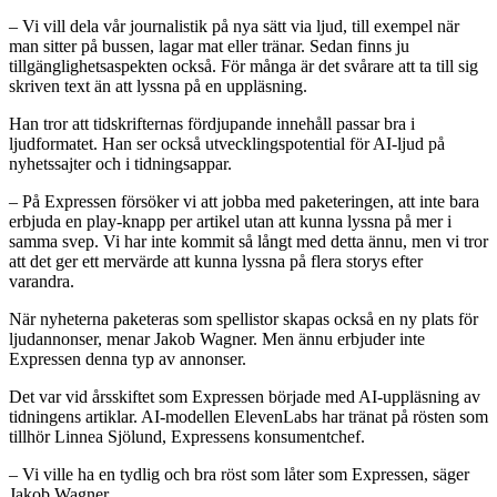
– Vi vill dela vår journalistik på nya sätt via ljud, till exempel när
man sitter på bussen, lagar mat eller tränar. Sedan finns ju
tillgänglighetsaspekten också. För många är det svårare att ta till sig
skriven text än att lyssna på en uppläsning.
Han tror att tidskrifternas fördjupande innehåll passar bra i
ljudformatet. Han ser också utvecklingspotential för AI-ljud på
nyhetssajter och i tidningsappar.
– På Expressen försöker vi att jobba med paketeringen, att inte bara
erbjuda en play-knapp per artikel utan att kunna lyssna på mer i
samma svep. Vi har inte kommit så långt med detta ännu, men vi tror
att det ger ett mervärde att kunna lyssna på flera storys efter
varandra.
När nyheterna paketeras som spellistor skapas också en ny plats för
ljudannonser, menar Jakob Wagner. Men ännu erbjuder inte
Expressen denna typ av annonser.
Det var vid årsskiftet som Expressen började med AI-uppläsning av
tidningens artiklar. AI-modellen ElevenLabs har tränat på rösten som
tillhör Linnea Sjölund, Expressens konsumentchef.
– Vi ville ha en tydlig och bra röst som låter som Expressen, säger
Jakob Wagner.