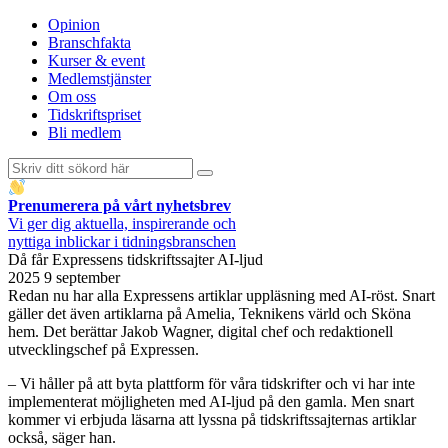
Opinion
Branschfakta
Kurser & event
Medlemstjänster
Om oss
Tidskriftspriset
Bli medlem
Prenumerera på vårt nyhetsbrev
Vi ger dig aktuella, inspirerande och
nyttiga inblickar i tidningsbranschen
Då får Expressens tidskriftssajter AI-ljud
2025 9 september
Redan nu har alla Expressens artiklar uppläsning med AI-röst. Snart
gäller det även artiklarna på Amelia, Teknikens värld och Sköna
hem. Det berättar Jakob Wagner, digital chef och redaktionell
utvecklingschef på Expressen.
– Vi håller på att byta plattform för våra tidskrifter och vi har inte
implementerat möjligheten med AI-ljud på den gamla. Men snart
kommer vi erbjuda läsarna att lyssna på tidskriftssajternas artiklar
också, säger han.