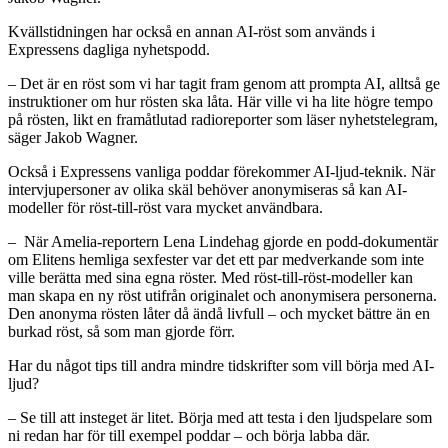
Kvällstidningen har också en annan AI-röst som används i
Expressens dagliga nyhetspodd.
– Det är en röst som vi har tagit fram genom att prompta AI, alltså ge
instruktioner om hur rösten ska låta. Här ville vi ha lite högre tempo
på rösten, likt en framåtlutad radioreporter som läser nyhetstelegram,
säger Jakob Wagner.
Också i Expressens vanliga poddar förekommer AI-ljud-teknik. När
intervjupersoner av olika skäl behöver anonymiseras så kan AI-
modeller för röst-till-röst vara mycket användbara.
– När Amelia-reportern Lena Lindehag gjorde en podd-dokumentär
om Elitens hemliga sexfester var det ett par medverkande som inte
ville berätta med sina egna röster. Med röst-till-röst-modeller kan
man skapa en ny röst utifrån originalet och anonymisera personerna.
Den anonyma rösten låter då ändå livfull – och mycket bättre än en
burkad röst, så som man gjorde förr.
Har du något tips till andra mindre tidskrifter som vill börja med AI-
ljud?
– Se till att insteget är litet. Börja med att testa i den ljudspelare som
ni redan har för till exempel poddar – och börja labba där.