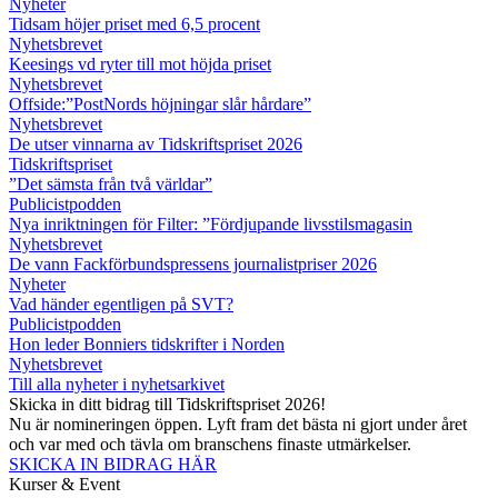
Nyheter
Tidsam höjer priset med 6,5 procent
Nyhetsbrevet
Keesings vd ryter till mot höjda priset
Nyhetsbrevet
Offside:”PostNords höjningar slår hårdare”
Nyhetsbrevet
De utser vinnarna av Tidskriftspriset 2026
Tidskriftspriset
”Det sämsta från två världar”
Publicistpodden
Nya inriktningen för Filter: ”Fördjupande livsstilsmagasin
Nyhetsbrevet
De vann Fackförbundspressens journalistpriser 2026
Nyheter
Vad händer egentligen på SVT?
Publicistpodden
Hon leder Bonniers tidskrifter i Norden
Nyhetsbrevet
Till alla nyheter i nyhetsarkivet
Skicka in ditt bidrag till Tidskriftspriset 2026!
Nu är nomineringen öppen. Lyft fram det bästa ni gjort under året
och var med och tävla om branschens finaste utmärkelser.
SKICKA IN BIDRAG HÄR
Kurser & Event