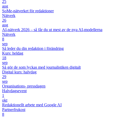
25
aug
SoMe-nätverket för redaktioner
Nätverk
26
aug
AI-nätverk 2026 – så får du ut mest av de nya AI-modellerna
Nätverk
8
sep
Så leder du din redaktion i förändring
Kurs: heldag
18
sep
Så gör de som lyckas med journalistiken digitalt
Digital kurs: halvdag
29
sep
Organisations- pressdagen
Halvdagsevent
1
okt
Redaktionellt arbete med Google AI
Partnerfrukost
8