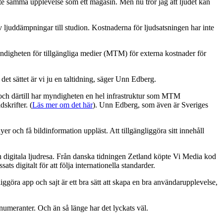
 inte samma upplevelse som ett magasin. Men nu tror jag att ljudet kan
v ljuddämpningar till studion. Kostnaderna för ljudsatsningen har inte
 Myndigheten för tillgängliga medier (MTM) för externa kostnader för
 det sättet är vi ju en taltidning, säger Unn Edberg.
– och därtill har myndigheten en hel infrastruktur som MTM
skrifter. (
Läs mer om det här
). Unn Edberg, som även är Sveriges
 och få bildinformation uppläst. Att tillgängliggöra sitt innehåll
 digitala ljudresa. Från danska tidningen Zetland köpte Vi Media kod
 digitalt för att följa internationella standarder.
iggöra app och sajt är ett bra sätt att skapa en bra användarupplevelse,
renumeranter. Och än så länge har det lyckats väl.