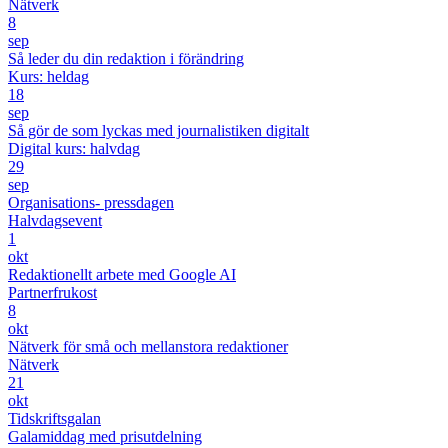
Nätverk
8
sep
Så leder du din redaktion i förändring
Kurs: heldag
18
sep
Så gör de som lyckas med journalistiken digitalt
Digital kurs: halvdag
29
sep
Organisations- pressdagen
Halvdagsevent
1
okt
Redaktionellt arbete med Google AI
Partnerfrukost
8
okt
Nätverk för små och mellanstora redaktioner
Nätverk
21
okt
Tidskriftsgalan
Galamiddag med prisutdelning