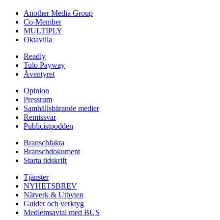
Another Media Group
Co-Member
MULTIPLY
Oktavilla
Readly
Tulo Payway
Äventyret
Opinion
Pressrum
Samhällsbärande medier
Remissvar
Publicistpodden
Branschfakta
Branschdokument
Starta tidskrift
Tjänster
NYHETSBREV
Nätverk & Utbyten
Guider och verktyg
Medlemsavtal med BUS