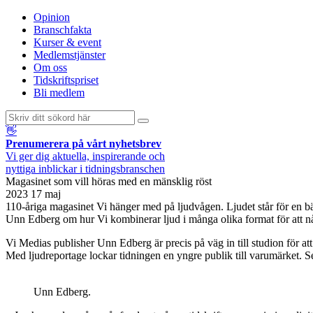
Opinion
Branschfakta
Kurser & event
Medlemstjänster
Om oss
Tidskriftspriset
Bli medlem
👋
Prenumerera på vårt nyhetsbrev
Vi ger dig aktuella, inspirerande och
nyttiga inblickar i tidningsbranschen
Magasinet som vill höras med en mänsklig röst
2023 17 maj
110-åriga magasinet Vi hänger med på ljudvågen. Ljudet står för en bäran
Unn Edberg om hur Vi kombinerar ljud i många olika format för att nå
Vi Medias publisher Unn Edberg är precis på väg in till studion för att
Med ljudreportage lockar tidningen en yngre publik till varumärket. Se
Unn Edberg.