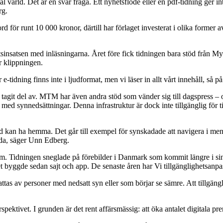
tal värld. Det är en svår fråga. Ett nyhetsflöde eller en pdf-tidning ger
rg.
för runt 10 000 kronor, därtill har förlaget investerat i olika former a
rbetsinsatsen med inläsningarna. Året före fick tidningen bara stöd från
r klippningen.
tidning finns inte i ljudformat, men vi läser in allt vårt innehåll, så på
Vi tagit del av. MTM har även andra stöd som vänder sig till dagspress 
r med synnedsättningar. Denna infrastruktur är dock inte tillgänglig för tid
 kan ha hemma. Det går till exempel för synskadade att navigera i menyer
enda, säger Unn Edberg.
m. Tidningen sneglade på förebilder i Danmark som kommit längre i sin
ggde sedan sajt och app. De senaste åren har Vi tillgänglighetsanpassats
ttas av personer med nedsatt syn eller som börjar se sämre. Att tillgängl
spektivet. I grunden är det rent affärsmässig: att öka antalet digitala p