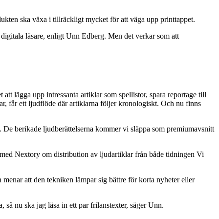
.
kten ska växa i tillräckligt mycket för att väga upp printtappet.
 digitala läsare, enligt Unn Edberg. Men det verkar som att
 att lägga upp intressanta artiklar som spellistor, spara reportage till
r, får ett ljudflöde där artiklarna följer kronologiskt. Och nu finns
e. De berikade ljudberättelserna kommer vi släppa som premiumavsnitt
 med Nextory om distribution av ljudartiklar från både tidningen Vi
n menar att den tekniken lämpar sig bättre för korta nyheter eller
, så nu ska jag läsa in ett par frilanstexter, säger Unn.