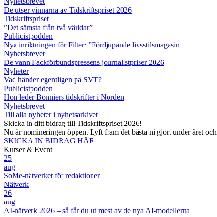
Nyhetsbrevet
De utser vinnarna av Tidskriftspriset 2026
Tidskriftspriset
”Det sämsta från två världar”
Publicistpodden
Nya inriktningen för Filter: ”Fördjupande livsstilsmagasin
Nyhetsbrevet
De vann Fackförbundspressens journalistpriser 2026
Nyheter
Vad händer egentligen på SVT?
Publicistpodden
Hon leder Bonniers tidskrifter i Norden
Nyhetsbrevet
Till alla nyheter i nyhetsarkivet
Skicka in ditt bidrag till Tidskriftspriset 2026!
Nu är nomineringen öppen. Lyft fram det bästa ni gjort under året oc
SKICKA IN BIDRAG HÄR
Kurser & Event
25
aug
SoMe-nätverket för redaktioner
Nätverk
26
aug
AI-nätverk 2026 – så får du ut mest av de nya AI-modellerna