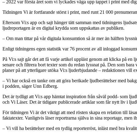
– 2022 var första året som vi lyckades väga upp tappet i print med dig
Tidningen Vi är fortfarande störst i print, med runt 21 000 prenumerant
Eftersom Vi:s app och sajt hänger tätt samman med tidningens ljudsatsn
ljudreportagen är en digital krydda som uppskattas av publiken.
– Om man tittar på vår digitala konsumtion så är mer än hälften lyssn
Enligt tidningens egen statistik var 76 procent av all inloggad konsum
På Vi:s sajt går det att få varje artikel uppläst genom att klicka på en l
senare och filtrera bort texter som du redan lyssnat på. Den som bara väl
planer på att ytterligare utöka Vi:s ljuderbjudande – redaktionen vill 
– Vi har också en tanke om att göra berikade ljudberättelser med bak
i podden, säger Unn Edberg.
Det är tydligt att Vi:s app hämtat inspiration från såväl podd- som l
och Vi Läser. Det är tidigare publicerade artiklar som får nytt liv i lju
För tidningen Vi är det viktigt att med rösten skapa en relation till lä
faktatexter. Vanligtvis läser reportrarna själva in sina reportage, men
– Vi vill ha berättelser med en tydlig reporterröst, inläst med bra kvalit