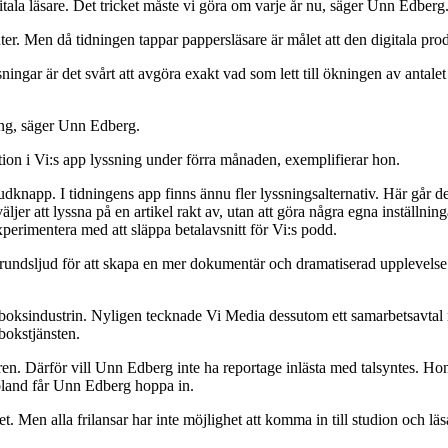
itala läsare. Det tricket måste vi göra om varje år nu, säger Unn Edberg
er. Men då tidningen tappar pappersläsare är målet att den digitala produ
ingar är det svårt att avgöra exakt vad som lett till ökningen av antalet
ing, säger Unn Edberg.
tion i Vi:s app lyssning under förra månaden, exemplifierar hon.
judknapp. I tidningens app finns ännu fler lyssningsalternativ. Här går det
jer att lyssna på en artikel rakt av, utan att göra några egna inställninga
experimentera med att släppa betalavsnitt för Vi:s podd.
grundsljud för att skapa en mer dokumentär och dramatiserad upplevels
judboksindustrin. Nyligen tecknade Vi Media dessutom ett samarbetsavtal
dbokstjänsten.
saren. Därför vill Unn Edberg inte ha reportage inlästa med talsyntes. Ho
 ibland får Unn Edberg hoppa in.
et. Men alla frilansar har inte möjlighet att komma in till studion och läsa