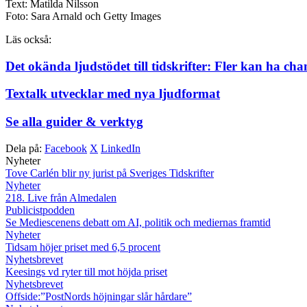
Text: Matilda Nilsson
Foto: Sara Arnald och Getty Images
Läs också:
Det okända ljudstödet till tidskrifter: Fler kan ha cha
Textalk utvecklar med nya ljudformat
Se alla guider & verktyg
Dela på:
Facebook
X
LinkedIn
Nyheter
Tove Carlén blir ny jurist på Sveriges Tidskrifter
Nyheter
218. Live från Almedalen
Publicistpodden
Se Mediescenens debatt om AI, politik och mediernas framtid
Nyheter
Tidsam höjer priset med 6,5 procent
Nyhetsbrevet
Keesings vd ryter till mot höjda priset
Nyhetsbrevet
Offside:”PostNords höjningar slår hårdare”