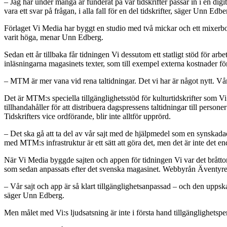
– Jag har under många år funderat på var tidskrifter passar in i en digi
vara ett svar på frågan, i alla fall för en del tidskrifter, säger Unn Edbe
Förlaget Vi Media har byggt en studio med två mickar och ett mixerbord 
varit höga, menar Unn Edberg.
Sedan ett år tillbaka får tidningen Vi dessutom ett statligt stöd för a
inläsningarna magasinets texter, som till exempel externa kostnader fö
– MTM är mer vana vid rena taltidningar. Det vi har är något nytt. Vår e-
Det är MTM:s speciella tillgänglighetsstöd för kulturtidskrifter som 
tillhandahåller för att distribuera dagspressens taltidningar till persone
Tidskrifters vice ordförande, blir inte alltför upprörd.
– Det ska gå att ta del av vår sajt med de hjälpmedel som en synskadad
med MTM:s infrastruktur är ett sätt att göra det, men det är inte det 
När Vi Media byggde sajten och appen för tidningen Vi var det bråtto
som sedan anpassats efter det svenska magasinet. Webbyrån Äventyret by
– Vår sajt och app är så klart tillgänglighetsanpassad – och den uppska
säger Unn Edberg.
Men målet med Vi:s ljudsatsning är inte i första hand tillgänglighetsper