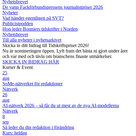
Nyhetsbrevet
De vann Fackförbundspressens journalistpriser 2026
Nyheter
Vad händer egentligen på SVT?
Publicistpodden
Hon leder Bonniers tidskrifter i Norden
Nyhetsbrevet
Till alla nyheter i nyhetsarkivet
Skicka in ditt bidrag till Tidskriftspriset 2026!
Nu är nomineringen öppen. Lyft fram det bästa ni gjort under året
och var med och tävla om branschens finaste utmärkelser.
SKICKA IN BIDRAG HÄR
Kurser & Event
25
aug
SoMe-nätverket för redaktioner
Nätverk
26
aug
AI-nätverk 2026 – så får du ut mest av de nya AI-modellerna
Nätverk
8
sep
Så leder du din redaktion i förändring
Kurs: heldag