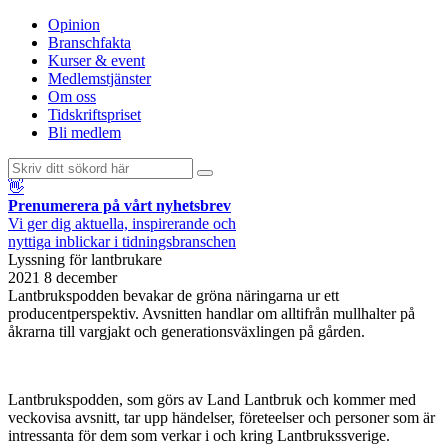
Opinion
Branschfakta
Kurser & event
Medlemstjänster
Om oss
Tidskriftspriset
Bli medlem
👋
Prenumerera på vårt nyhetsbrev
Vi ger dig aktuella, inspirerande och
nyttiga inblickar i tidningsbranschen
Lyssning för lantbrukare
2021 8 december
Lantbrukspodden bevakar de gröna näringarna ur ett
producentperspektiv. Avsnitten handlar om alltifrån mullhalter på
åkrarna till vargjakt och generationsväxlingen på gården.
Lantbrukspodden, som görs av Land Lantbruk och kommer med
veckovisa avsnitt, tar upp händelser, företeelser och personer som är
intressanta för dem som verkar i och kring Lantbrukssverige.