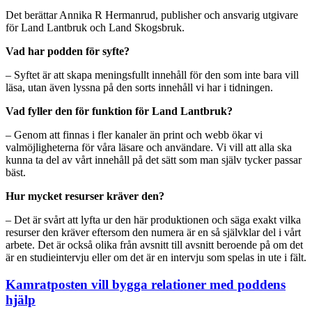
Det berättar Annika R Hermanrud, publisher och ansvarig utgivare
för Land Lantbruk och Land Skogsbruk.
Vad har podden för syfte?
– Syftet är att skapa meningsfullt innehåll för den som inte bara vill
läsa, utan även lyssna på den sorts innehåll vi har i tidningen.
Vad fyller den för funktion för Land Lantbruk?
– Genom att finnas i fler kanaler än print och webb ökar vi
valmöjligheterna för våra läsare och användare. Vi vill att alla ska
kunna ta del av vårt innehåll på det sätt som man själv tycker passar
bäst.
Hur mycket resurser kräver den?
– Det är svårt att lyfta ur den här produktionen och säga exakt vilka
resurser den kräver eftersom den numera är en så självklar del i vårt
arbete. Det är också olika från avsnitt till avsnitt beroende på om det
är en studieintervju eller om det är en intervju som spelas in ute i fält.
Kamratposten vill bygga relationer med poddens
hjälp