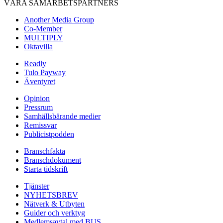
VÅRA SAMARBETSPARTNERS
Another Media Group
Co-Member
MULTIPLY
Oktavilla
Readly
Tulo Payway
Äventyret
Opinion
Pressrum
Samhällsbärande medier
Remissvar
Publicistpodden
Branschfakta
Branschdokument
Starta tidskrift
Tjänster
NYHETSBREV
Nätverk & Utbyten
Guider och verktyg
Medlemsavtal med BUS