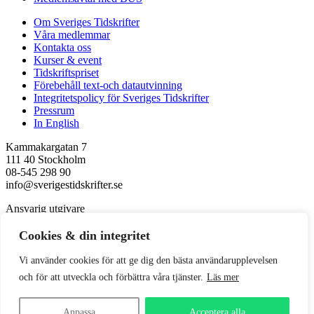
Om Sveriges Tidskrifter
Våra medlemmar
Kontakta oss
Kurser & event
Tidskriftspriset
Förebehåll text-och datautvinning
Integritetspolicy för Sveriges Tidskrifter
Pressrum
In English
Kammakargatan 7
111 40 Stockholm
08-545 298 90
info@sverigestidskrifter.se
Ansvarig utgivare
Kerstin Neld
Cookies & din integritet
Följ oss
Vi använder cookies för att ge dig den bästa användarupplevelsen
Facebook
och för att utveckla och förbättra våra tjänster.
Läs mer
LinkedIn
Instagram
Anpassa
Acceptera alla