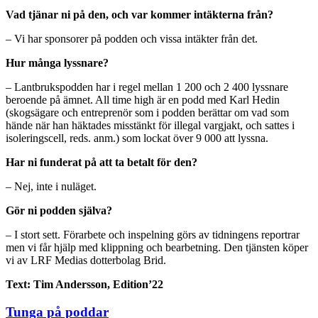
Vad tjänar ni på den, och var kommer intäkterna från?
– Vi har sponsorer på podden och vissa intäkter från det.
Hur många lyssnare?
– Lantbrukspodden har i regel mellan 1 200 och 2 400 lyssnare
beroende på ämnet. All time high är en podd med Karl Hedin
(skogsägare och entreprenör som i podden berättar om vad som
hände när han häktades misstänkt för illegal vargjakt, och sattes i
isoleringscell, reds. anm.) som lockat över 9 000 att lyssna.
Har ni funderat på att ta betalt för den?
– Nej, inte i nuläget.
Gör ni podden själva?
– I stort sett. Förarbete och inspelning görs av tidningens reportrar
men vi får hjälp med klippning och bearbetning. Den tjänsten köper
vi av LRF Medias dotterbolag Brid.
Text: Tim Andersson, Edition’22
Tunga på poddar