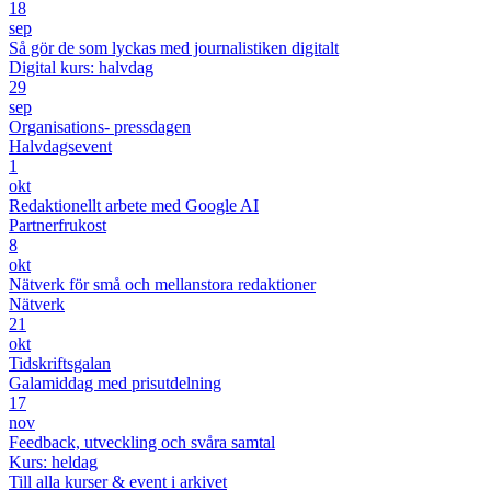
18
sep
Så gör de som lyckas med journalistiken digitalt
Digital kurs: halvdag
29
sep
Organisations- pressdagen
Halvdagsevent
1
okt
Redaktionellt arbete med Google AI
Partnerfrukost
8
okt
Nätverk för små och mellanstora redaktioner
Nätverk
21
okt
Tidskriftsgalan
Galamiddag med prisutdelning
17
nov
Feedback, utveckling och svåra samtal
Kurs: heldag
Till alla kurser & event i arkivet