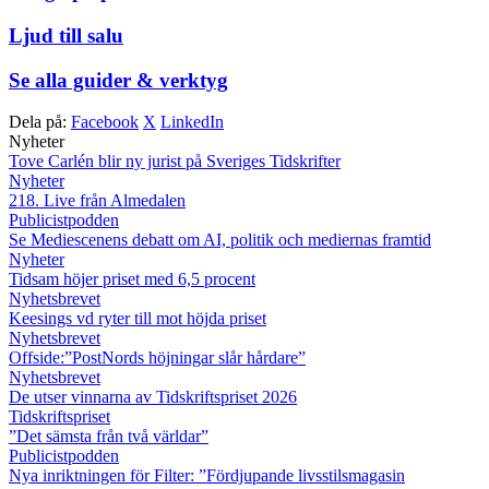
Ljud till salu
Se alla guider & verktyg
Dela på:
Facebook
X
LinkedIn
Nyheter
Tove Carlén blir ny jurist på Sveriges Tidskrifter
Nyheter
218. Live från Almedalen
Publicistpodden
Se Mediescenens debatt om AI, politik och mediernas framtid
Nyheter
Tidsam höjer priset med 6,5 procent
Nyhetsbrevet
Keesings vd ryter till mot höjda priset
Nyhetsbrevet
Offside:”PostNords höjningar slår hårdare”
Nyhetsbrevet
De utser vinnarna av Tidskriftspriset 2026
Tidskriftspriset
”Det sämsta från två världar”
Publicistpodden
Nya inriktningen för Filter: ”Fördjupande livsstilsmagasin