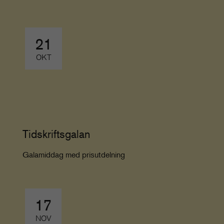
21
OKT
Tidskriftsgalan
Galamiddag med prisutdelning
17
NOV