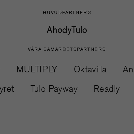
HUVUDPARTNERS
Ahody
Tulo
VÅRA SAMARBETSPARTNERS
MULTIPLY
Oktavilla
Anothe
ventyret
Tulo Payway
Readl