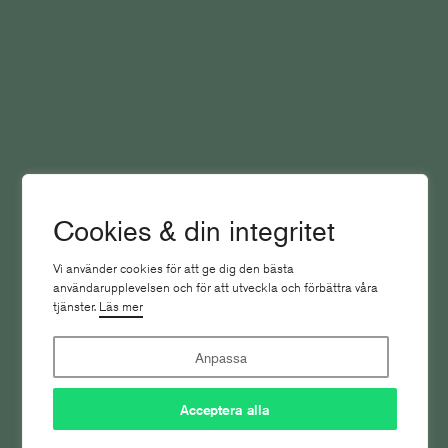
Vad händer egentligen på SVT?
Cookies & din integritet
Publicistpodden
Vi använder cookies för att ge dig den bästa
användarupplevelsen och för att utveckla och förbättra våra
tjänster.
Läs mer
Anpassa
Acceptera alla