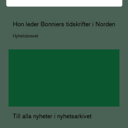
Hon leder Bonniers tidskrifter i Norden
Nyhetsbrevet
Till alla nyheter i nyhetsarkivet