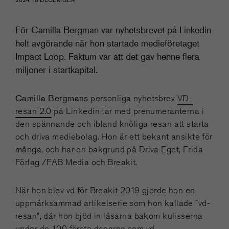
För Camilla Bergman var nyhetsbrevet på Linkedin
helt avgörande när hon startade medieföretaget
Impact Loop. Faktum var att det gav henne flera
miljoner i startkapital.
Camilla Bergmans
personliga nyhetsbrev
VD-
resan 2.0
på Linkedin tar med prenumeranterna i
den spännande och ibland knöliga resan att starta
och driva mediebolag. Hon är ett bekant ansikte för
många, och har en bakgrund på Driva Eget, Frida
Förlag /FAB Media och Breakit.
När hon blev vd för Breakit 2019 gjorde hon en
uppmärksammad artikelserie som hon kallade ”vd-
resan”, där hon bjöd in läsarna bakom kulisserna
under de 100 första dagarna som vd.