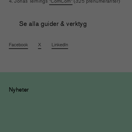
4. Jonas Ternings
”ComCom”
(325 prenumeranter)
Se alla guider & verktyg
Facebook
X
LinkedIn
Nyheter