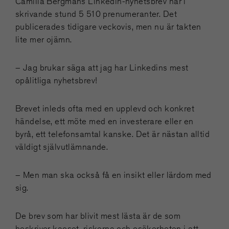
Camilla Bergmans Linkedin-nyhetsbrev har i
skrivande stund 5 510 prenumeranter. Det
publicerades tidigare veckovis, men nu är takten
lite mer ojämn.
– Jag brukar säga att jag har Linkedins mest
opålitliga nyhetsbrev!
Brevet inleds ofta med en upplevd och konkret
händelse, ett möte med en investerare eller en
byrå, ett telefonsamtal kanske. Det är nästan alltid
väldigt självutlämnande.
– Men man ska också få en insikt eller lärdom med
sig.
De brev som har blivit mest lästa är de som
beskriver kaoset, riskerna och osäkerheten i att