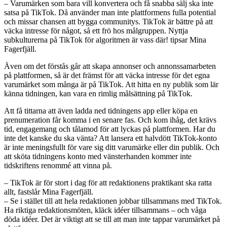
– Varumärken som bara vill konvertera och få snabba sälj ska inte
satsa på TikTok. Då använder man inte plattformens fulla potential
och missar chansen att bygga communitys. TikTok är bättre på att
väcka intresse för något, så ett frö hos målgruppen. Nyttja
subkulturerna på TikTok för algoritmen är vass där! tipsar Mina
Fagerfjäll.
Även om det förstås går att skapa annonser och annonssamarbeten
på plattformen, så är det främst för att väcka intresse för det egna
varumärket som många är på TikTok. Att hitta en ny publik som lär
känna tidningen, kan vara en rimlig målsättning på TikTok.
Att få tittarna att även ladda ned tidningens app eller köpa en
prenumeration får komma i en senare fas. Och kom ihåg, det krävs
tid, engagemang och tålamod för att lyckas på plattformen. Har du
inte det kanske du ska vänta? Att lansera ett halvdött TikTok-konto
är inte meningsfullt för vare sig ditt varumärke eller din publik. Och
att sköta tidningens konto med vänsterhanden kommer inte
tidskriftens renommé att vinna på.
– TikTok är för stort i dag för att redaktionens praktikant ska ratta
allt, fastslår Mina Fagerfjäll.
– Se i stället till att hela redaktionen jobbar tillsammans med TikTok.
Ha riktiga redaktionsmöten, kläck idéer tillsammans – och våga
döda idéer. Det är viktigt att se till att man inte tappar varumärket på