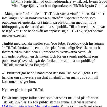
Mina Fagerfjäll, vd och medgrundare av TikTok-byrån Goodn
– Många tror fortfarande att TikTok är värsta viralfabriken. Så är det
inte längre. Nu är konkurrensen jättehård! Speciellt för de som
publicerar på engelska. Gå inte in på plattformen med för höga
förhoppningar, det tar tid att hitta sin publik. Till och med de som var
bäst på YouTube hade svårt att anpassa sig till TikTok, säger sociala
medier-experten
Jämfört med sociala medier som YouTube, Facebook och Instagram
är TikTok fortfarande en mindre plattform, enligt Svenskarna och
internet 2024. Men hela 15 procent av svenskarna över 8 år
använder plattformen dagligen. Och för en svensk publicist som
publicerar på svenska går det fortfarande att hitta sin publik på
TikTok, menar Mina Fagerfjäll.
– Tidskrifter går hand i hand med det som TikTok vill göra. Det
handlar om att leverera nischat innehåll till en målgrupp som vill
konsumera, säger hon.
Nyheter går hem på TikTok
Det är inte längre influencers som har störst makt på plattformen
TikTok. 2024 är TikTok publicisternas arena. Det visar senaste
Maktbarometern från Medieakademin
. Kontot som nu är mäktigast