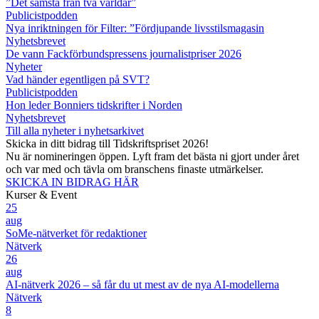
”Det sämsta från två världar”
Publicistpodden
Nya inriktningen för Filter: ”Fördjupande livsstilsmagasin
Nyhetsbrevet
De vann Fackförbundspressens journalistpriser 2026
Nyheter
Vad händer egentligen på SVT?
Publicistpodden
Hon leder Bonniers tidskrifter i Norden
Nyhetsbrevet
Till alla nyheter i nyhetsarkivet
Skicka in ditt bidrag till Tidskriftspriset 2026!
Nu är nomineringen öppen. Lyft fram det bästa ni gjort under året
och var med och tävla om branschens finaste utmärkelser.
SKICKA IN BIDRAG HÄR
Kurser & Event
25
aug
SoMe-nätverket för redaktioner
Nätverk
26
aug
AI-nätverk 2026 – så får du ut mest av de nya AI-modellerna
Nätverk
8