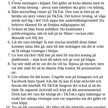
Första meningen i klippet. Det gäller att locka tittarna med en
rak första mening – precis som rubriken ska göra i en tidning.
Bäst storytelling vinner på TikTok. Den som är bäst på att
berätta sin story vinner på TikTok. Det kräver övning, så våga
nörda ned dig i det! Och tappa inte underhållningsvärdet! Du
behöver tålamod för att förtjäna målgruppens tid.
Svårast att hitta första publiken. Ha kontinuitet i
publiceringarna, sätt ett mål på tre filmer i veckan eller
liknande och följ det.
Låt det vara nördigt! Ju mer nischat innehåll desto bättre
kommer nästa film gå, men bli inte nedslagen om det är svårt
att få många visningar i början.
Ge bort mycket! Håll inte på med för mycket teasing på
plattformen – utan kom till saken och ge svar på frågan.
Var inte rädd att be om det du vill ha. Bjussa på mycket, men
var inte rädd för att be tittarna följa kontot, bli prenumerant
etc.
Gör reklam för ditt konto. Ungefär som på Instagram och på
Facebook finns Spark Ads där du kan få köpt räckvidd och
boosta ditt innehåll. På TikTok fungerar det också så att du
både får organisk räckvidd och köpt på ditt annonsmaterial.
Dock kan det vara lite klurigt att i TikTok:s egna mätningar se
exakt hur många visningar som var organiska när det gäller ett
visst klipp.
Tro på ditt varumärke. Ha tilltro till din tidskrifts egen tonalitet