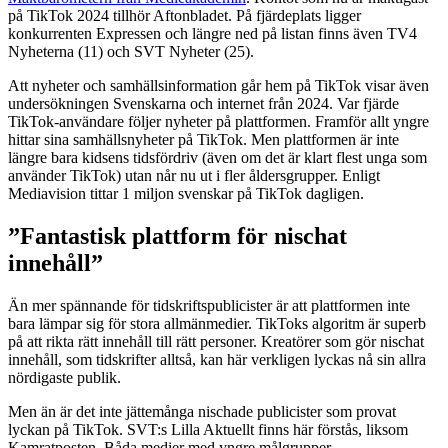
på TikTok 2024 tillhör Aftonbladet. På fjärdeplats ligger
konkurrenten Expressen och längre ned på listan finns även TV4
Nyheterna (11) och SVT Nyheter (25).
Att nyheter och samhällsinformation går hem på TikTok visar även
undersökningen Svenskarna och internet från 2024. Var fjärde
TikTok-användare följer nyheter på plattformen. Framför allt yngre
hittar sina samhällsnyheter på TikTok. Men plattformen är inte
längre bara kidsens tidsfördriv (även om det är klart flest unga som
använder TikTok) utan når nu ut i fler åldersgrupper. Enligt
Mediavision tittar 1 miljon svenskar på TikTok dagligen.
”Fantastisk plattform för nischat
innehåll”
Än mer spännande för tidskriftspublicister är att plattformen inte
bara lämpar sig för stora allmänmedier. TikToks algoritm är superb
på att rikta rätt innehåll till rätt personer. Kreatörer som gör nischat
innehåll, som tidskrifter alltså, kan här verkligen lyckas nå sin allra
nördigaste publik.
Men än är det inte jättemånga nischade publicister som provat
lyckan på TikTok. SVT:s Lilla Aktuellt finns här förstås, liksom
Kamratposten. Båda medier med yngre målgrupper.