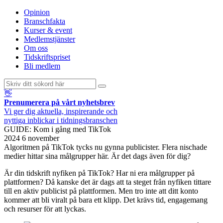
Opinion
Branschfakta
Kurser & event
Medlemstjänster
Om oss
Tidskriftspriset
Bli medlem
👋
Prenumerera på vårt nyhetsbrev
Vi ger dig aktuella, inspirerande och
nyttiga inblickar i tidningsbranschen
GUIDE: Kom i gång med TikTok
2024 6 november
Algoritmen på TikTok tycks nu gynna publicister. Flera nischade
medier hittar sina målgrupper här. Är det dags även för dig?
Är din tidskrift nyfiken på TikTok? Har ni era målgrupper på
plattformen? Då kanske det är dags att ta steget från nyfiken tittare
till en aktiv publicist på plattformen. Men tro inte att ditt konto
kommer att bli viralt på bara ett klipp. Det krävs tid, engagemang
och resurser för att lyckas.