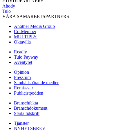
HUVUDPARTNERS
Ahody
Tulo
VÅRA SAMARBETSPARTNERS
Another Media Group
Co-Member
MULTIPLY
Oktavilla
Readly
Tulo Payway
Äventyret
Opinion
Pressrum
Samhällsbärande medier
Remissvar
Publicistpodden
Branschfakta
Branschdokument
Starta tidskrift
Tjänster
NYHETSBREV