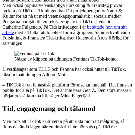
Men också populärvetenskapliga Forskning & Framsteg provar
lyckan på TikTok. Tidningen har fått projektpengar av Natur &
Kultur för att nå ut med vetenskapsjournalistik i sociala medier.
Pengarna har gått till en rekrytering av en TikTok-redaktör –
Catherine Fulgencio. På Tidskriftsdagen i år
berättade hon om sitt
arbete
med att hitta rätt tonalitet för målgruppen. Samma kväll vann
Forskning & Framsteg Tidskriftspriset i kategorin Årets Rörligt för
satsningen.
Några av klippen på tidningen Feminas TikTok-konto.
Livsstilssajter som ELLE och Femina har också hittat till TikTok,
liksom mattidningen Allt om Mat.
– TiKTok är en fantastisk plattform för nischat innehåll. Det finns en
publik för alla på TikTok. Det är inte bara Gen Z. Den stora massan
börjar också komma hit, säger Mina Fagerfjäll.
Tid, engagemang och tålamod
Men trots att TikTok är suverän på att rikta mot rätt målgrupp, så
finns det ändå lägen när en tidskrift inte bör satsa på TikTok: