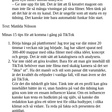
– Ge inte upp för lätt. Det är lätt att få kreativt magont om
man inte får så många visningar på sina filmer. Men tänk på
att det här är en ny kanal. Det är ungefär som att starta en ny
tidning. Det kanske inte bara automatiskt funkar från start.
Text: Matilda Nilsson
Minas 15 tips för att komma i gång på TikTok
Börja hänga på plattformen! Jag tror jag var där minst 20
timmar i veckan när jag började. Jag har säkert sparat ned
300-400 mappar med olika filmer med olika idéer, koncept
och grepp. Det är mitt sätt att katalogisera och analysera.
Var inte rädd att göra kvalitet. Bara för att man gör innehåll till
TikTok behöver man inte filma med skakig kamera så det ser
”äkta” ut”. Ha det manér och stil som passar ditt varumärke,
är det kvalitét du erbjuder i vanliga fall, vill man även se det
på TikTok.
Gör det din tidskrift gör bäst. Tänk inte att en profil kan göra
innehållet bättre än vi, utan fundera på vad din tidning kan
göra som inte en ensam influencer klarar. Om en influencer
kanske kan testa en hudkräm på sig själv, så kanske din
redaktion kan göra ett större test för olika hudtyper, i olika
klimat och så vidare. Ta reda på fakta och presentera det
aptitligt.