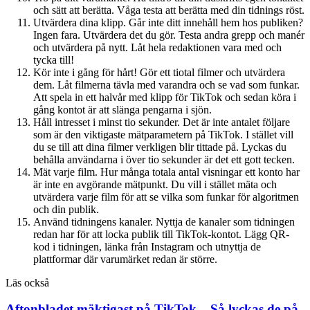
och sätt att berätta. Våga testa att berätta med din tidnings röst.
Utvärdera dina klipp. Går inte ditt innehåll hem hos publiken?
Ingen fara. Utvärdera det du gör. Testa andra grepp och manér
och utvärdera på nytt. Låt hela redaktionen vara med och
tycka till!
Kör inte i gång för hårt! Gör ett tiotal filmer och utvärdera
dem. Låt filmerna tävla med varandra och se vad som funkar.
Att spela in ett halvår med klipp för TikTok och sedan köra i
gång kontot är att slänga pengarna i sjön.
Håll intresset i minst tio sekunder. Det är inte antalet följare
som är den viktigaste mätparametern på TikTok. I stället vill
du se till att dina filmer verkligen blir tittade på. Lyckas du
behålla användarna i över tio sekunder är det ett gott tecken.
Mät varje film. Hur många totala antal visningar ett konto har
är inte en avgörande mätpunkt. Du vill i stället mäta och
utvärdera varje film för att se vilka som funkar för algoritmen
och din publik.
Använd tidningens kanaler. Nyttja de kanaler som tidningen
redan har för att locka publik till TikTok-kontot. Lägg QR-
kod i tidningen, länka från Instagram och utnyttja de
plattformar där varumärket redan är större.
Läs också
Aftonbladet mäktigast på TikTok – Så lyckas de på