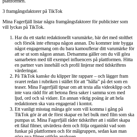
plattformen.
3 framgångsfaktorer på TikTok
Mina Fagerfjäll listar några framgångsfaktorer för publicister som
vill lyckas på TikTok.
Har du ett starkt redaktionellt varumärke, bär det med stolthet
och försök inte efterapa någon annan. Du kommer inte bygga
något engagemang om du bara kamouflerar ditt varumärke för
att se ut som någon annan. Detsamma gäller om du vill göra
samarbeten med till exempel influencers på plattformen. Hitta
en partner vars innehåll och profil linjerar med tidskriftens
värderingar.
På TikTok kanske du klipper lite rappare – och lägger fram
svaret redan i rubriken i stället för att ”hålla” på det som en
teaser. Mina Fagerfjäll tipsar om att texta alla videoklipp och
inte vara rädd för att betona flera saker i samma scen med
ljud, ord och så vidare. En annan viktig poäng är att hela
redaktionen ska vara engagerad i kontot.
Ett vanligt misstag många gör som vill komma i gång på
TikTok gör är att de först skapar en hel bulk med film som ska
pumpas ut. Mina Fagerfjäll råder tidskrifter att i stället skapa
ett fåtal filmer, utvärdera dem och följa organiskt vad som
funkar på plattformen och för målgruppen, sedan kan man
göra nya filmer utifrån analysen.