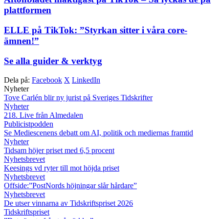
plattformen
ELLE på TikTok: ”Styrkan sitter i våra core-
ämnen!”
Se alla guider & verktyg
Dela på:
Facebook
X
LinkedIn
Nyheter
Tove Carlén blir ny jurist på Sveriges Tidskrifter
Nyheter
218. Live från Almedalen
Publicistpodden
Se Mediescenens debatt om AI, politik och mediernas framtid
Nyheter
Tidsam höjer priset med 6,5 procent
Nyhetsbrevet
Keesings vd ryter till mot höjda priset
Nyhetsbrevet
Offside:”PostNords höjningar slår hårdare”
Nyhetsbrevet
De utser vinnarna av Tidskriftspriset 2026
Tidskriftspriset