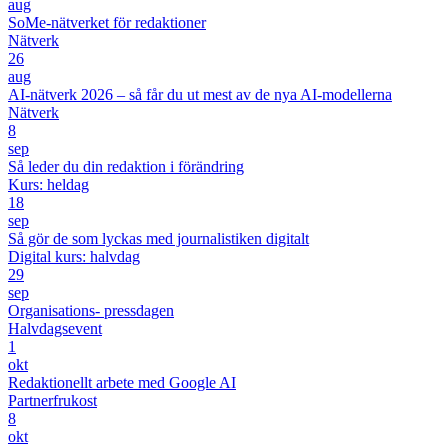
aug
SoMe-nätverket för redaktioner
Nätverk
26
aug
AI-nätverk 2026 – så får du ut mest av de nya AI-modellerna
Nätverk
8
sep
Så leder du din redaktion i förändring
Kurs: heldag
18
sep
Så gör de som lyckas med journalistiken digitalt
Digital kurs: halvdag
29
sep
Organisations- pressdagen
Halvdagsevent
1
okt
Redaktionellt arbete med Google AI
Partnerfrukost
8
okt