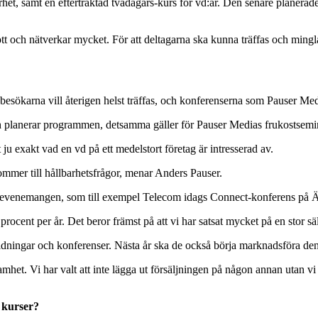
et, samt en eftertraktad tvådagars-kurs för vd:ar. Den senare planerade
ott och nätverkar mycket. För att deltagarna ska kunna träffas och mingl
esökarna vill återigen helst träffas, och konferenserna som Pauser Media 
h planerar programmen, detsamma gäller för Pauser Medias frukostsemi
ju exakt vad en vd på ett medelstort företag är intresserad av.
mmer till hållbarhetsfrågor, menar Anders Pauser.
enemangen, som till exempel Telecom idags Connect-konferens på Älvs
rocent per år. Det beror främst på att vi har satsat mycket på en stor 
 tidningar och konferenser. Nästa år ska de också börja marknadsföra de
amhet. Vi har valt att inte lägga ut försäljningen på någon annan utan vi 
a kurser?