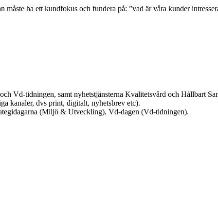
Man måste ha ett kundfokus och fundera på: ”vad är våra kunder intresse
 och Vd-tidningen, samt nyhetstjänsterna Kvalitetsvård och Hållbart S
a kanaler, dvs print, digitalt, nyhetsbrev etc).
rategidagarna (Miljö & Utveckling), Vd-dagen (Vd-tidningen).