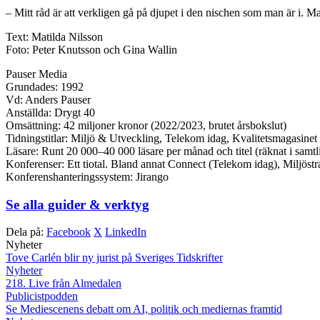
– Mitt råd är att verkligen gå på djupet i den nischen som man är i. 
Text: Matilda Nilsson
Foto: Peter Knutsson och Gina Wallin
Pauser Media
Grundades: 1992
Vd: Anders Pauser
Anställda: Drygt 40
Omsättning: 42 miljoner kronor (2022/2023, brutet årsbokslut)
Tidningstitlar: Miljö & Utveckling, Telekom idag, Kvalitetsmagasinet
Läsare: Runt 20 000–40 000 läsare per månad och titel (räknat i samtlig
Konferenser: Ett tiotal. Bland annat Connect (Telekom idag), Miljöst
Konferenshanteringssystem: Jirango
Se alla guider & verktyg
Dela på:
Facebook
X
LinkedIn
Nyheter
Tove Carlén blir ny jurist på Sveriges Tidskrifter
Nyheter
218. Live från Almedalen
Publicistpodden
Se Mediescenens debatt om AI, politik och mediernas framtid