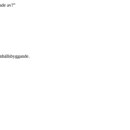
rade av?”
amhällsbyggande.