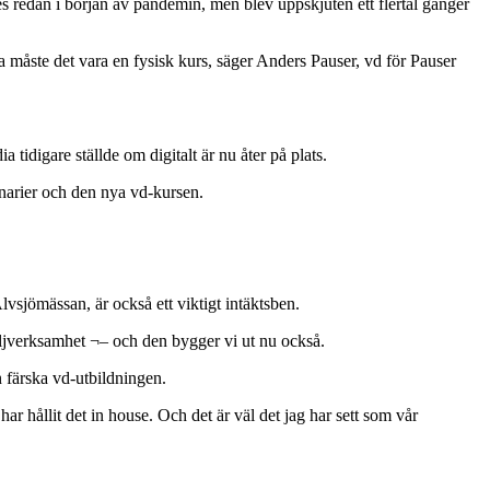
s redan i början av pandemin, men blev uppskjuten ett flertal gånger
a måste det vara en fysisk kurs, säger Anders Pauser, vd för Pauser
tidigare ställde om digitalt är nu åter på plats.
narier och den nya vd-kursen.
jömässan, är också ett viktigt intäktsben.
säljverksamhet ¬– och den bygger vi ut nu också.
n färska vd-utbildningen.
har hållit det in house. Och det är väl det jag har sett som vår