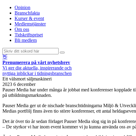
Opinion
Branschfakta
Kurser & event
Medlemstjänster
Om oss
Tidskriftspriset
Bli medlem
👋
Prenumerera på vårt nyhetsbrev
Vi ger dig aktuella, inspirerande och
nyttiga inblickar i tidningsbranschen
Ett välsmort säljmaskineri
2023 6 december
Pauser Media har under många år jobbat med konferenser kopplade till 
på utbildningsmarknaden.
Pauser Media ger ut de nischade branschtidningarna Miljö & Utveckli
Medias portfölj finns även tio större konferenser, ett antal heldagsevent
Det är över tio år sedan förlaget Pauser Media slog sig in på konferen
– De styrkor vi har inom event kommer vi ju kunna använda oss av på 