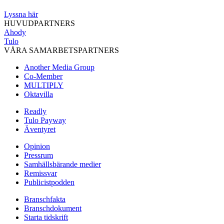
Lyssna här
HUVUDPARTNERS
Ahody
Tulo
VÅRA SAMARBETSPARTNERS
Another Media Group
Co-Member
MULTIPLY
Oktavilla
Readly
Tulo Payway
Äventyret
Opinion
Pressrum
Samhällsbärande medier
Remissvar
Publicistpodden
Branschfakta
Branschdokument
Starta tidskrift