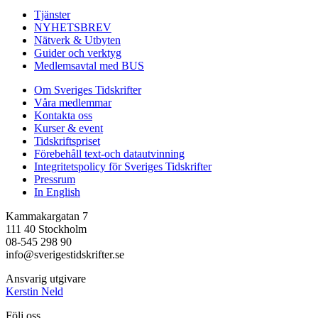
Tjänster
NYHETSBREV
Nätverk & Utbyten
Guider och verktyg
Medlemsavtal med BUS
Om Sveriges Tidskrifter
Våra medlemmar
Kontakta oss
Kurser & event
Tidskriftspriset
Förebehåll text-och datautvinning
Integritetspolicy för Sveriges Tidskrifter
Pressrum
In English
Kammakargatan 7
111 40 Stockholm
08-545 298 90
info@sverigestidskrifter.se
Ansvarig utgivare
Kerstin Neld
Följ oss