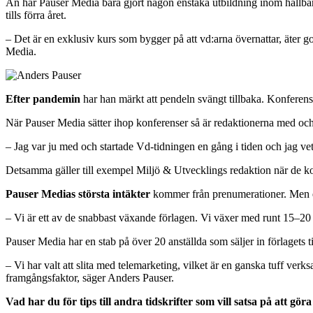
Än har Pauser Media bara gjort någon enstaka utbildning inom hållbarh
tills förra året.
– Det är en exklusiv kurs som bygger på att vd:arna övernattar, äter g
Media.
Efter pandemin
har han märkt att pendeln svängt tillbaka. Konferensb
När Pauser Media sätter ihop konferenser så är redaktionerna med oc
– Jag var ju med och startade Vd-tidningen en gång i tiden och jag vet 
Detsamma gäller till exempel Miljö & Utvecklings redaktion när de ko
Pauser Medias största intäkter
kommer från prenumerationer. Men ev
– Vi är ett av de snabbast växande förlagen. Vi växer med runt 15–20 p
Pauser Media har en stab på över 20 anställda som säljer in förlagets
– Vi har valt att slita med telemarketing, vilket är en ganska tuff verks
framgångsfaktor, säger Anders Pauser.
Vad har du för tips till andra tidskrifter som vill satsa på att gör