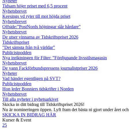
Nyheter
Tidsam höjer priset med 6,5 procent
Nyhetsbrevet
Keesings vd ryter till mot höjda priset
Nyhetsbrevet
Offside:”PostNords höjningar slår hårdare”
Nyhetsbrevet
De utser vinnarna av Tidskriftspriset 2026
Tidskriftspriset
”Det sämsta från två världar”
Publicistpodden
Nya inriktningen för Filter: ”Fördjupande livsstilsmagasin
Nyhetsbrevet
De vann Fackförbundspressens journalistpriser 2026
Nyheter
Vad händer egentligen på SVT?
Publicistpodden
Hon leder Bonniers tidskrifter i Norden
Nyhetsbrevet
Till alla nyheter i nyhetsarkivet
Skicka in ditt bidrag till Tidskriftspriset 2026!
Nu är nomineringen öppen. Lyft fram det bästa ni gjort under året oc
SKICKA IN BIDRAG HÄR
Kurser & Event
25