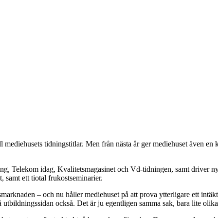
mediehusets tidningstitlar. Men från nästa år ger mediehuset även en ku
ng, Telekom idag, Kvalitetsmagasinet och Vd-tidningen, samt driver ny
, samt ett tiotal frukostseminarier.
smarknaden – och nu håller mediehuset på att prova ytterligare ett intäkt
utbildningssidan också. Det är ju egentligen samma sak, bara lite olik