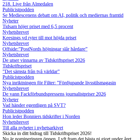
218. Live från Almedalen
Publicistpodden
Se Mediescenens debatt om AI, politik och mediernas framtid
Nyheter
Tidsam höjer priset med 6,5 procent
Nyhetsbrevet
Keesings vd ryter till mot höjda priset
Nyhetsbrevet
Offside:”PostNords höjningar slår hårdare”
Nyhetsbrevet
De utser vinnarna av Tidskriftspriset 2026
Tidskriftspriset
”Det sämsta från två världar”
Publicistpodden
Nya inriktningen för Filter: ”Fördjupande livsstilsmagasin
Nyhetsbrevet
De vann Fackförbundspressens journalistpriser 2026
Nyheter
Vad händer egentligen på SVT?
Publicistpodden
Hon leder Bonniers tidskrifter i Norden
Nyhetsbrevet
Till alla nyheter i nyhetsarkivet
Skicka in ditt bidrag till Tidskriftspriset 2026!
Nu är nomineringen öppen. Lyft fram det bästa ni gjort under året