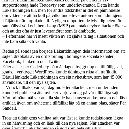
supportföretag hade Tietoevry som underleverantör. Detta kände
Läkartidningen till, men för andra tidskrifter är det en påminnelse
om vikten av att ha koll på vilka underleverantörer som tidningens
IT-tjänster är kopplade till. Nyligen rapporterade Myndigheten för
samhällsskydd och beredskap (MSB) att antalet cyberattacker ökar –
och att det ofta är just leverantörer som är drabbade.
– I efterhand har vi insett vikten av att själva ta tag i situationen och
inte bara sitta och vänta.
Redan på söndagen började Läkartidningen dela information om att
sajten drabbats av en driftstörning i tidningens sociala kanaler:
Facebook, Linkedin och Twitter.
Efter att Jesper Cederberg på måndagen byggt upp en tillfällig sajt,
gratis, i verktyget WordPress kunde tidningen rikta all trafik dit.
Därtill länkade Läkartidningen om sitt nyhetsbrev, som har 45 000
användare, till den nya sajten.
– Vi fick tillbaka vår sajt dag nio efter attacken, men under tiden
kunde vi publicera åtta nyheter varje vardag på vår tillfälliga sajt.
Vårt primära mål var att alla skulle ha chansen att komma in och läsa
artiklar, även om nyheterna tillfälligt låg på en annan plats, säger Pär
Sandell.
Trots att tidningens vanliga sajt var låst så kunde redaktionen lägga
in en hänvisning och en länk till den nya sajten. När attacken var
över återfick Läkartidningen så gott som hela sitt arkiv.