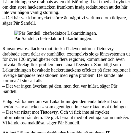
Läkartidningen.se drabbats av en driftstörning. I takt med att nyheter
om den stora hackerattacken framkom insåg redaktionen att det här
inte var någon vanlig störning.
– Det här var klart mycket större än något vi varit med om tidigare,
säger Pär Sandell.
Pär Sandell, chefredaktör Läkartidningen.
Ransomware-attacken mot finska IT-leverantören Tietoevry
drabbade stora delar av samhället, exempelvis slogs lönesystemen ut
för över 120 myndigheter och flera regioner, kommuner och även
privata företag fick problem med sina IT-system. Samtidigt som
Läkartidningen bevakade hackerattackens effekter på flera regioner i
Sverige tampades redaktionen med egna problem. De kunde inte
komma åt sin sajt alls.
– Det var ingen åverkan på den, men den var inlåst, säger Pär
Sandell.
Enligt vår kännedom var Läkartidningen den enda tidskrift som
berördes av attacken – som egentligen inte var riktad mot tidningen.
– Det var riktat mot Tietoevry. Och vi fick inte så mycket
information från dem. De gick bara ut med offentliga kommunikéer.
Vi kände oss maktlösa, säger Pär Sandell.
Att just Läkartidningen drabbades berodde på att deras IT-