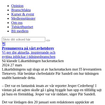
Opinion
Branschfakta
Kurser & event
Medlemstjänster
Om oss
Tidskriftspriset
Bli medlem
👋
Prenumerera på vårt nyhetsbrev
Vi ger dig aktuella, inspirerande och
nyttiga inblickar i tidningsbranschen
Så klarade Läkartidningen hackerattacken
2024 27 mars
Läkartidningens sajt slogs ut av hackerattacken mot IT-leverantören
Tietoevry. Här berättar chefredaktör Pär Sandell om hur tidningen
snabbt hanterade detta.
– Det var en fantastisk insats av vår reporter Jesper Cederberg! I
väntan på att sajten skulle gå i gång byggde han upp en tillfällig sajt
på bara en förmiddag. Jesper var vår räddare, säger Pär Sandell.
Det var lördagen den 20 januari som redaktionen upptäckte att