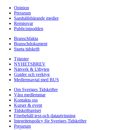
Opinion
Pressrum
Samhällsbärande medier
Remissvar
Publicistpodden
Branschfakta
Branschdokument
Starta tidskrift
Tjänster
NYHETSBREV
Nätverk & Utbyten
Guider och verktyg
Medlemsavtal med BUS
Om Sveriges Tidskrifter
Våra medlemmar
Kontakta oss
Kurser & event
Tidskriftspriset
Förebehåll text-och datautvinning
Integritetspolicy för Sveriges Tidskrifter
Pressrum