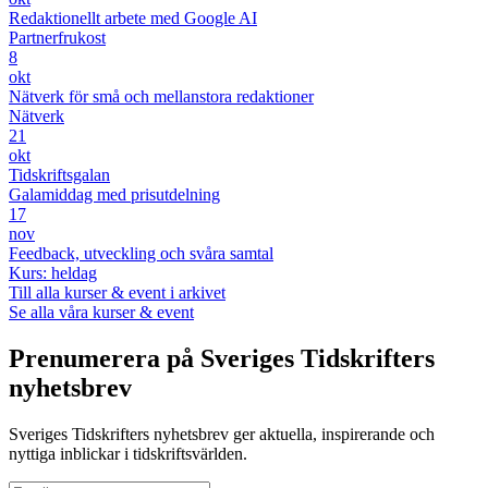
Redaktionellt arbete med Google AI
Partnerfrukost
8
okt
Nätverk för små och mellanstora redaktioner
Nätverk
21
okt
Tidskriftsgalan
Galamiddag med prisutdelning
17
nov
Feedback, utveckling och svåra samtal
Kurs: heldag
Till alla kurser & event i arkivet
Se alla våra kurser & event
Prenumerera på Sveriges Tidskrifters
nyhetsbrev
Sveriges Tidskrifters nyhetsbrev ger aktuella, inspirerande och
nyttiga inblickar i tidskriftsvärlden.