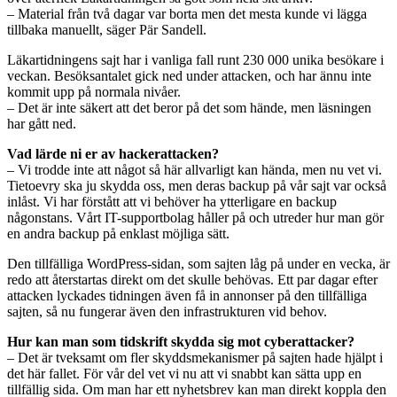
– Material från två dagar var borta men det mesta kunde vi lägga
tillbaka manuellt, säger Pär Sandell.
Läkartidningens sajt har i vanliga fall runt 230 000 unika besökare i
veckan. Besöksantalet gick ned under attacken, och har ännu inte
kommit upp på normala nivåer.
– Det är inte säkert att det beror på det som hände, men läsningen
har gått ned.
Vad lärde ni er av hackerattacken?
– Vi trodde inte att något så här allvarligt kan hända, men nu vet vi.
Tietoevry ska ju skydda oss, men deras backup på vår sajt var också
inlåst. Vi har förstått att vi behöver ha ytterligare en backup
någonstans. Vårt IT-supportbolag håller på och utreder hur man gör
en andra backup på enklast möjliga sätt.
Den tillfälliga WordPress-sidan, som sajten låg på under en vecka, är
redo att återstartas direkt om det skulle behövas. Ett par dagar efter
attacken lyckades tidningen även få in annonser på den tillfälliga
sajten, så nu fungerar även den infrastrukturen vid behov.
Hur kan man som tidskrift skydda sig mot cyberattacker?
– Det är tveksamt om fler skyddsmekanismer på sajten hade hjälpt i
det här fallet. För vår del vet vi nu att vi snabbt kan sätta upp en
tillfällig sida. Om man har ett nyhetsbrev kan man direkt koppla den