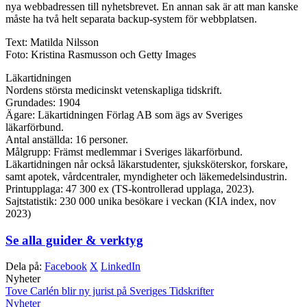
nya webbadressen till nyhetsbrevet. En annan sak är att man kanske
måste ha två helt separata backup-system för webbplatsen.
Text: Matilda Nilsson
Foto: Kristina Rasmusson och Getty Images
Läkartidningen
Nordens största medicinskt vetenskapliga tidskrift.
Grundades: 1904
Ägare: Läkartidningen Förlag AB som ägs av Sveriges
läkarförbund.
Antal anställda: 16 personer.
Målgrupp: Främst medlemmar i Sveriges läkarförbund.
Läkartidningen når också läkarstudenter, sjuksköterskor, forskare,
samt apotek, vårdcentraler, myndigheter och läkemedelsindustrin.
Printupplaga: 47 300 ex (TS-kontrollerad upplaga, 2023).
Sajtstatistik: 230 000 unika besökare i veckan (KIA index, nov
2023)
Se alla guider & verktyg
Dela på:
Facebook
X
LinkedIn
Nyheter
Tove Carlén blir ny jurist på Sveriges Tidskrifter
Nyheter