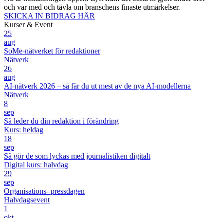
och var med och tävla om branschens finaste utmärkelser.
SKICKA IN BIDRAG HÄR
Kurser & Event
25
aug
SoMe-nätverket för redaktioner
Nätverk
26
aug
AI-nätverk 2026 – så får du ut mest av de nya AI-modellerna
Nätverk
8
sep
Så leder du din redaktion i förändring
Kurs: heldag
18
sep
Så gör de som lyckas med journalistiken digitalt
Digital kurs: halvdag
29
sep
Organisations- pressdagen
Halvdagsevent
1
okt