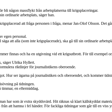
e bli någon massflykt från arbetsplatserna till krigsplaceringar.
in ordinarie arbetsplats, säger han.
r krigsplacerad att fråga personen i fråga, menar Jan-Olof Olsson. Det gå
av egen personal.
 säga att alla (som inte krigsplacerade), ska gå till sin ordinarie arbetspl
 finnas och ha en utgivning vid ett krigsutbrott. För till exempel organ
s, säger Ulrika Hyllert.
ormulera riktlinjer för journalistikens oberoende.
ågot. Hur ser ägarna på journalistiken och oberoendet, och kommer tidnin
isövning på tidningen.
å timmar, en eftermiddag.
n man har som är extra skyddsvärd. Hit räknas så klart källskyddat materi
n att hamna i fel händer. För fackliga tidningar som går till en viss y