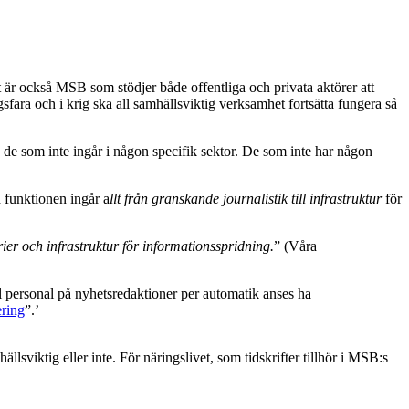
 är också MSB som stödjer både offentliga och privata aktörer att
gsfara och i krig ska all samhällsviktig verksamhet fortsätta fungera så
h de som inte ingår i någon specifik sektor. De som inte har någon
I funktionen ingår a
llt från granskande journalistik till infrastruktur
för
rier och infrastruktur för informationsspridning.
” (Våra
all personal på nyhetsredaktioner per automatik anses ha
ering
”.’
viktig eller inte. För näringslivet, som tidskrifter tillhör i MSB:s