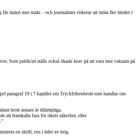
ig får staten mer makt – och journalister riskerar att möta fler hinder i
kriver. Som publicist ställs också ökade krav på att vara mer vaksam på
mpel paragraf 19 i 7 kapitlet om Tryckfrihetsbrott som handlar om
dant brott annars är tillämpliga,
att framkalla fara för rikets säkerhet, eller
.”
surera en skrift, ens i tider av krig.