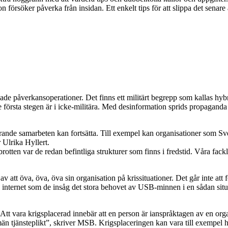
n försöker påverka från insidan. Ett enkelt tips för att slippa det senare är
ade påverkansoperationer. Det finns ett militärt begrepp som kallas hyb
e första stegen är i icke-militära. Med desinformation sprids propaganda
ungerande samarbeten kan fortsätta. Till exempel kan organisationer som S
 Ulrika Hyllert.
otten var de redan befintliga strukturer som finns i fredstid. Våra fackli
 att öva, öva, öva sin organisation på krissituationer. Det går inte att
n internet som de insåg det stora behovet av USB-minnen i en sådan situ
Att vara krigsplacerad innebär att en person är ianspråktagen av en orga
lmän tjänsteplikt”, skriver MSB. Krigsplaceringen kan vara till exempe