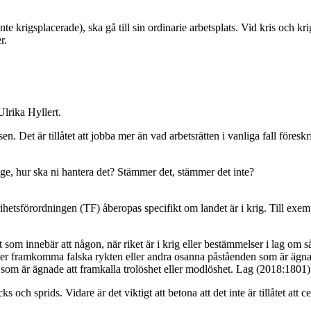
inte krigsplacerade), ska gå till sin ordinarie arbetsplats. Vid kris och kr
r.
Ulrika Hyllert.
. Det är tillåtet att jobba mer än vad arbetsrätten i vanliga fall föres
ge, hur ska ni hantera det? Stämmer det, stämmer det inte?
ihetsförordningen (TF) åberopas specifikt om landet är i krig. Till exe
t som innebär att någon, när riket är i krig eller bestämmelser i lag om så
ter framkomma falska rykten eller andra osanna påståenden som är ägnade 
 som är ägnade att framkalla trolöshet eller modlöshet. Lag (2018:1801)
och sprids. Vidare är det viktigt att betona att det inte är tillåtet att cen