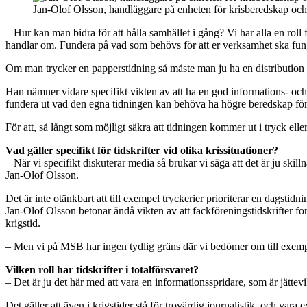
Jan-Olof Olsson, handläggare på enheten för krisberedskap oc
– Hur kan man bidra för att hålla samhället i gång? Vi har alla en roll 
handlar om. Fundera på vad som behövs för att er verksamhet ska fung
Om man trycker en papperstidning så måste man ju ha en distribution s
Han nämner vidare specifikt vikten av att ha en god informations- och c
fundera ut vad den egna tidningen kan behöva ha högre beredskap för
För att, så långt som möjligt säkra att tidningen kommer ut i tryck eller 
Vad gäller specifikt för tidskrifter vid olika krissituationer?
– När vi specifikt diskuterar media så brukar vi säga att det är ju sk
Jan-Olof Olsson.
Det är inte otänkbart att till exempel tryckerier prioriterar en dagstidni
Jan-Olof Olsson betonar ändå vikten av att fackföreningstidskrifter fort
krigstid.
– Men vi på MSB har ingen tydlig gräns där vi bedömer om till exempel
Vilken roll har tidskrifter i totalförsvaret?
– Det är ju det här med att vara en informationsspridare, som är jättevi
Det gäller att även i krigstider stå för trovärdig journalistik, och va