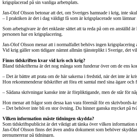
krigsplacerad på sin vanliga arbetsplats.
Jan-Olof Olsson betonar att det, om Sveriges hamnade i krig, inte skull
– I praktiken är det i dag väldigt få som är krigsplacerade som lämnar s
Som arbetsgivare är det enklaste sättet att ta reda på om en anställd ä
personen har en krigsplacering.
Jan-Olof Olsson menar att i normalfallet behövs ingen krigsplacering 
Vid krig gäller som tidigare nämnt allmän tjänsteplikt i Sverige, det vill
Finns tidskriften kvar vid kris och krig?
Bland tidskrifterna är det nog många som funderar över om de ens kommer
– Det är bättre att prata om de här sakerna i fredstid, när det inte är kri
Hon rekommenderar tidskrifter att föra ett samtal med sina ägare och f
– Sådana skrivningar kanske inte är förpliktigande, men de står för n
Hon menar att frågor som dessa kan vara föremål för en skrivbords-kr
– Det behöver inte bli en stor övning. Du hinner ganska mycket på tv
Vilken information måste tidningen skydda?
Som tidskriftspublicist är det viktigt att tänka över vilken informatio
Jan-Olof Olsson finns det även andra dokument som behöver skyddas frå
prenumererar på tidningen.