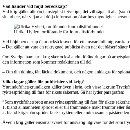
Vad händer vid höjd beredskap?
Vid krig gäller allmän tjänsteplikt i Sverige, det vill säga att alla (som 
sitt arbete, när viljan att dölja information ökar hos myndighetspersone
Ulrika Hyllert, ordförande för Journalistförbundet.
Vid höjd beredskap ökar också kraven för ett ansvarsfullt utgivarskap.
– Det gäller att vara en rakryggad publicist även när det blåser! säger 
Om Sverige hamnar i krig sker också andra förändringar på arbetsplatsen
den information som kommer redaktionen till del.
– Om din tidning fått läckta dokument, och någon anklagas för spiona
Vilka lagar gäller för publicister vid krig?
Yttrandefrihetsgrundlagen gäller även i krig, och vissa lagrum Tryckfr
ryktesspridning till fara för rikets säkerhet. Så här lyder paragrafen:
”Som tryckfrihetsbrott anses ryktesspridning till fara för rikets säkerhe
1. bland allmänheten sprider eller till främmande makt framför eller lå
2. bland krigsmän sprider falska rykten eller andra osanna påståenden
Även i krig gäller ensamansvaret för ansvarig utgivare för det som trycks 