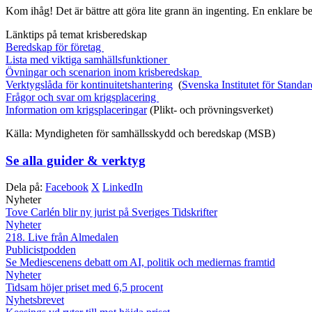
Kom ihåg! Det är bättre att göra lite grann än ingenting. En enklare ber
Länktips på temat krisberedskap
Beredskap för företag
Lista med viktiga samhällsfunktioner
Övningar och scenarion inom krisberedskap
Verktygslåda för kontinuitetshantering
(
Svenska Institutet för Standar
Frågor och svar om krigsplacering
Information om krigsplaceringar
(Plikt- och prövningsverket)
Källa: Myndigheten för samhällsskydd och beredskap (MSB)
Se alla guider & verktyg
Dela på:
Facebook
X
LinkedIn
Nyheter
Tove Carlén blir ny jurist på Sveriges Tidskrifter
Nyheter
218. Live från Almedalen
Publicistpodden
Se Mediescenens debatt om AI, politik och mediernas framtid
Nyheter
Tidsam höjer priset med 6,5 procent
Nyhetsbrevet