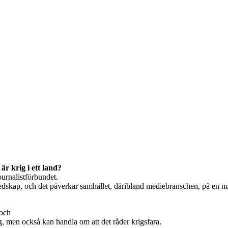
är krig i ett land?
ournalistförbundet.
beredskap, och det påverkar samhället, däribland mediebranschen, på en m
 och
, men också kan handla om att det råder krigsfara.