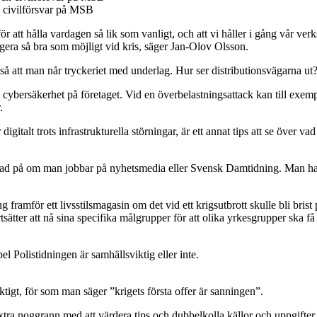
h civilförsvar på MSB
för att hålla vardagen så lik som vanligt, och att vi håller i gång vår ve
era så bra som möjligt vid kris, säger Jan-Olov Olsson.
å att man når tryckeriet med underlag. Hur ser distributionsvägarna ut
ybersäkerhet på företaget. Vid en överbelastningsattack kan till exempel
.
digitalt trots infrastrukturella störningar, är ett annat tips att se över v
illnad på om man jobbar på nyhetsmedia eller Svensk Damtidning. Man har o
ng framför ett livsstilsmagasin om det vid ett krigsutbrott skulle bli brist
sätter att nå sina specifika målgrupper för att olika yrkesgrupper ska få v
 Polistidningen är samhällsviktig eller inte.
ktigt, för som man säger ”krigets första offer är sanningen”.
ra extra noggrann med att värdera tips och dubbelkolla källor och uppgift