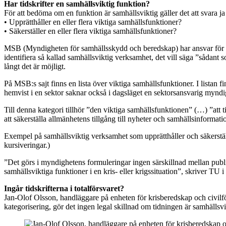
Har tidskrifter en samhällsviktig funktion?
För att bedöma om en funktion är samhällsviktig gäller det att svara j
• Upprätthåller en eller flera viktiga samhällsfunktioner?
• Säkerställer en eller flera viktiga samhällsfunktioner?
MSB (Myndigheten för samhällsskydd och beredskap) har ansvar för att 
identifiera så kallad samhällsviktig verksamhet, det vill säga ”sådant s
långt det är möjligt.
På MSB:s sajt finns en lista över viktiga samhällsfunktioner. I listan
hemvist i en sektor saknar också i dagsläget en sektorsansvarig myndi
Till denna kategori tillhör ”den viktiga samhällsfunktionen” (…) ”att t
att säkerställa allmänhetens tillgång till nyheter och samhällsinformati
Exempel på samhällsviktig verksamhet som upprätthåller och säkerstäl
kursiveringar.)
”Det görs i myndighetens formuleringar ingen särskillnad mellan public 
samhällsviktiga funktioner i en kris- eller krigssituation”, skriver T
Ingår tidskrifterna i totalförsvaret?
Jan-Olof Olsson, handläggare på enheten för krisberedskap och civilför
kategorisering, gör det ingen legal skillnad om tidningen är samhällsvikt