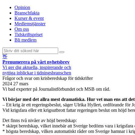
Opinion
Branschfakta
Kurser & event
Medlemstjänster
Om oss
Tidskriftspriset
Bli medlem
👋
Prenumerera på vårt nyhetsbrev
Vi ger dig aktuella, inspirerande och
nyttiga inblickar i tidningsbranschen
Frågor och svar om krisberedskap för tidskrifter
2024 27 mars
Vi bad experter på Journalistförbundet och MSB om råd.
Vi börjar med det allra mest dramatiska. Hur vet man ens att det 
– Ett krig är ett regeringsbeslut, säger Ulrika Hyllert, ordförande för J
Vid krigsfara eller ett krigsutbrott fattar regeringen beslut om höjd 
Det finns två nivåer av höjd beredskap:
* skärpt beredskap, vilket innebär att Sverige bedöms vara i krigsfara
* högsta beredskap, vilken automatiskt råder om Sverige hamnar i krig