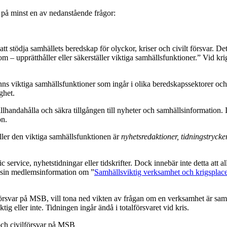
a på minst en av nedanstående frågor:
stödja samhällets beredskap för olyckor, kriser och civilt försvar. Det
om – upprätthåller eller säkerställer viktiga samhällsfunktioner.” Vid kri
 finns viktiga samhällsfunktioner som ingår i olika beredskapssektorer oc
ghet.
illhandahålla och säkra tillgången till nyheter och samhällsinformation. 
on.
ler den viktiga samhällsfunktionen är
nyhetsredaktioner, tidningstrycke
service, nyhetstidningar eller tidskrifter. Dock innebär inte detta att 
U i sin medlemsinformation om ”
Samhällsviktig verksamhet och krigsplac
svar på MSB, vill tona ned vikten av frågan om en verksamhet är samhälls
ig eller inte. Tidningen ingår ändå i totalförsvaret vid kris.