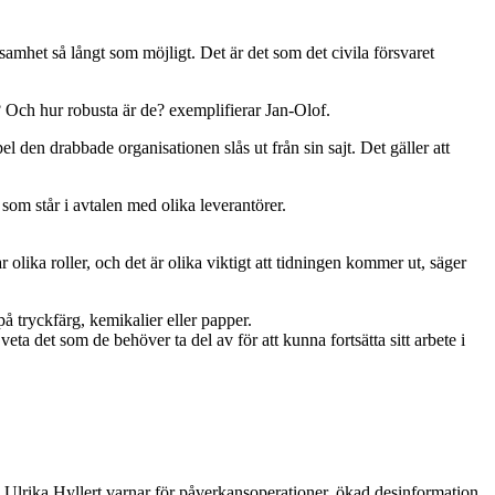
rksamhet så långt som möjligt. Det är det som det civila försvaret
? Och hur robusta är de? exemplifierar Jan-Olof.
 den drabbade organisationen slås ut från sin sajt. Det gäller att
ad som står i avtalen med olika leverantörer.
lika roller, och det är olika viktigt att tidningen kommer ut, säger
 på tryckfärg, kemikalier eller papper.
eta det som de behöver ta del av för att kunna fortsätta sitt arbete i
er. Ulrika Hyllert varnar för påverkansoperationer, ökad desinformation