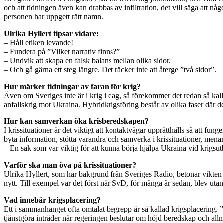
och att tidningen även kan drabbas av infiltration, det vill säga att någo
personen har uppgett rätt namn.
Ulrika Hyllert tipsar vidare:
– Håll etiken levande!
– Fundera på ”Vilket narrativ finns?”
– Undvik att skapa en falsk balans mellan olika sidor.
– Och gå gärna ett steg längre. Det räcker inte att återge ”två sidor”.
Hur märker tidningar av faran för krig?
Även om Sveriges inte är i krig i dag, så förekommer det redan så kall
anfallskrig mot Ukraina. Hybridkrigsföring består av olika faser där d
Hur kan samverkan öka krisberedskapen?
I krissituationer är det viktigt att kontaktvägar upprätthålls så att f
byta information, stötta varandra och samverka i krissituationer, menar
– En sak som var viktig för att kunna börja hjälpa Ukraina vid krigsutbr
Varför ska man öva på krissituationer?
Ulrika Hyllert, som har bakgrund från Sveriges Radio, betonar vikten av
nytt. Till exempel var det först när SvD, för många år sedan, blev uta
Vad innebär krigsplacering?
Ett i sammanhanget ofta omtalat begrepp är så kallad krigsplacering. ”
tjänstgöra inträder när regeringen beslutar om höjd beredskap och al