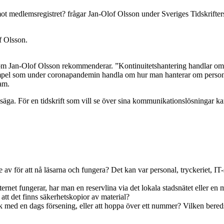
 mot medlemsregistret? frågar Jan-Olof Olsson under Sveriges Tidskrifte
f Olsson.
om Jan-Olof Olsson rekommenderar. ”Kontinuitetshantering handlar om at
xempel som under coronapandemin handla om hur man hanterar om personal
am.
tt säga. För en tidskrift som vill se över sina kommunikationslösningar kan
av för att nå läsarna och fungera? Det kan var personal, tryckeriet, IT
net fungerar, har man en reservlina via det lokala stadsnätet eller en m
tt det finns säkerhetskopior av material?
 ok med en dags försening, eller att hoppa över ett nummer? Vilken bered