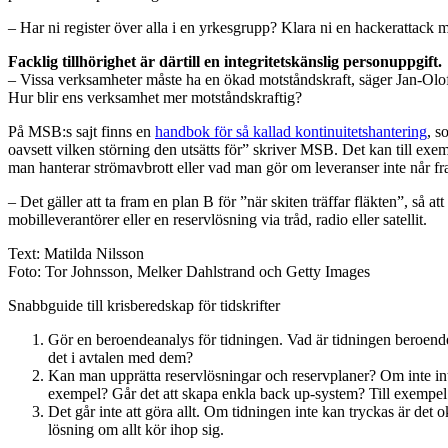
– Har ni register över alla i en yrkesgrupp? Klara ni en hackerattack
Facklig tillhörighet är därtill en integritetskänslig personuppgift.
– Vissa verksamheter måste ha en ökad motståndskraft, säger Jan-Olo
Hur blir ens verksamhet mer motståndskraftig?
På MSB:s sajt finns en
handbok för så kallad kontinuitetshantering
, s
oavsett vilken störning den utsätts för” skriver MSB. Det kan till e
man hanterar strömavbrott eller vad man gör om leveranser inte når fr
– Det gäller att ta fram en plan B för ”när skiten träffar fläkten”, så a
mobilleverantörer eller en reservlösning via tråd, radio eller satellit.
Text: Matilda Nilsson
Foto: Tor Johnsson, Melker Dahlstrand och Getty Images
Snabbguide till krisberedskap för tidskrifter
Gör en beroendeanalys för tidningen. Vad är tidningen beroende 
det i avtalen med dem?
Kan man upprätta reservlösningar och reservplaner? Om inte inter
exempel? Går det att skapa enkla back up-system? Till exempel a
Det går inte att göra allt. Om tidningen inte kan tryckas är det
lösning om allt kör ihop sig.