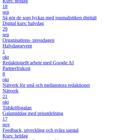
Kurs: heldag
18
sep
Så gör de som lyckas med journalistiken digitalt
Digital kurs: halvdag
29
sep
Organisations- pressdagen
Halvdagsevent
1
okt
Redaktionellt arbete med Google AI
Partnerfrukost
8
okt
Nätverk för små och mellanstora redaktioner
Nätverk
21
okt
Tidskriftsgalan
Galamiddag med prisutdelning
17
nov
Feedback, utveckling och svåra samtal
Kurs: heldag