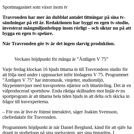
Sportmagasinet som växer inom tv
Travronden har mer än dubblat antalet tittningar på sina tv-
sändningar på ett år. Redaktionen har byggt en egen tv-studio,
investerat mångmiljonbelopp inom rörligt – och siktar nu på att
bygga en egen tv-spelare.
När Travronden gör tv är det ingen slarvig produktion.
Veckans höjdpunkt för många är ”Äntligen V 75”
Varje fredag klockan 16 bjuds tittarna in till Travrondens studio för
att följa med under i uppsnacket inför lördagens V 75. Programmet
”Äntligen V 75” har intromusik, vinjetter, studiomiljö,
Skypeintervjuer med travsportens stjärnor och tittartävling. Det är en
välproducerad sportshow. Enda riktiga skillnaden mot linjär-tv:ns
sportprogram är att tittarna hela tiden bjuds in att delta och skicka in
frågor till travexperterna.
– För oss är live-tv främst interaktivt, säger Joakim Svensson,
chefredaktör för Travronden.
Programmets höjdpunkt är när Daniel Berglund, känd för att själv ha
dragit in storbelopp på sina spelsystem, ger sina tippartips. I