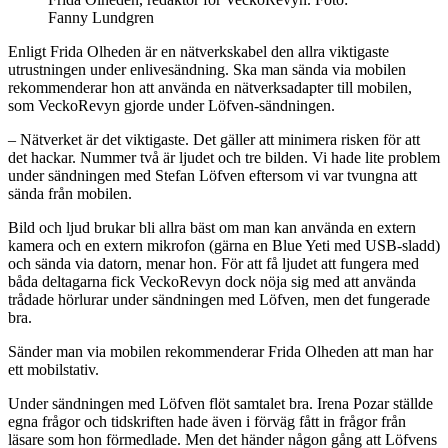
Fanny Lundgren
Enligt Frida Olheden är en nätverkskabel den allra viktigaste
utrustningen under enlivesändning. Ska man sända via mobilen
rekommenderar hon att använda en nätverksadapter till mobilen,
som VeckoRevyn gjorde under Löfven-sändningen.
– Nätverket är det viktigaste. Det gäller att minimera risken för att
det hackar. Nummer två är ljudet och tre bilden. Vi hade lite problem
under sändningen med Stefan Löfven eftersom vi var tvungna att
sända från mobilen.
Bild och ljud brukar bli allra bäst om man kan använda en extern
kamera och en extern mikrofon (gärna en Blue Yeti med USB-sladd)
och sända via datorn, menar hon. För att få ljudet att fungera med
båda deltagarna fick VeckoRevyn dock nöja sig med att använda
trådade hörlurar under sändningen med Löfven, men det fungerade
bra.
Sänder man via mobilen rekommenderar Frida Olheden att man har
ett mobilstativ.
Under sändningen med Löfven flöt samtalet bra. Irena Pozar ställde
egna frågor och tidskriften hade även i förväg fått in frågor från
läsare som hon förmedlade. Men det händer någon gång att Löfvens