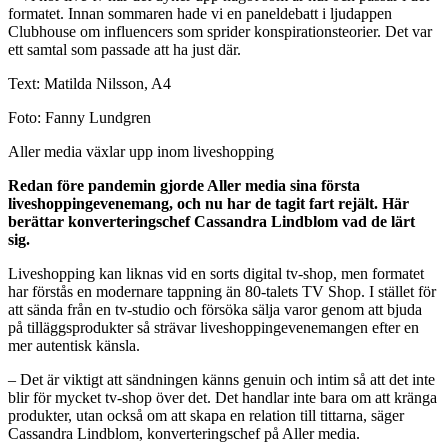
formatet. Innan sommaren hade vi en paneldebatt i ljudappen
Clubhouse om influencers som sprider konspirationsteorier. Det var
ett samtal som passade att ha just där.
Text: Matilda Nilsson, A4
Foto: Fanny Lundgren
Aller media växlar upp inom liveshopping
Redan före pandemin gjorde Aller media sina första
liveshoppingevenemang, och nu har de tagit fart rejält. Här
berättar konverteringschef Cassandra Lindblom vad de lärt
sig.
Liveshopping kan liknas vid en sorts digital tv-shop, men formatet
har förstås en modernare tappning än 80-talets TV Shop. I stället för
att sända från en tv-studio och försöka sälja varor genom att bjuda
på tilläggsprodukter så strävar liveshoppingevenemangen efter en
mer autentisk känsla.
– Det är viktigt att sändningen känns genuin och intim så att det inte
blir för mycket tv-shop över det. Det handlar inte bara om att kränga
produkter, utan också om att skapa en relation till tittarna, säger
Cassandra Lindblom, konverteringschef på Aller media.