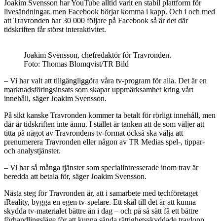
Joakim Svensson har YouTube alltid varit en stabil plattform för
livesändningar, men Facebook börjar komma i kapp. Och i och med
att Travronden har 30 000 följare på Facebook så är det där
tidskriften får störst interaktivitet.
Joakim Svensson, chefredaktör för Travronden.
Foto: Thomas Blomqvist/TR Bild
– Vi har valt att tillgängliggöra våra tv-program för alla. Det är en
marknadsföringsinsats som skapar uppmärksamhet kring vårt
innehåll, säger Joakim Svensson.
På sikt kanske Travronden kommer ta betalt för rörligt innehåll, men
där är tidskriften inte ännu. I stället är tanken att de som väljer att
titta på något av Travrondens tv-format också ska välja att
prenumerera Travronden eller någon av TR Medias spel-, tippar-
och analystjänster.
– Vi har så många tjänster som specialintresserade inom trav är
beredda att betala för, säger Joakim Svensson.
Nästa steg för Travronden är, att i samarbete med techföretaget
iReality, bygga en egen tv-spelare. Ett skäl till det är att kunna
skydda tv-materialet bättre än i dag – och på så sätt få ett bättre
förhandlingsläge för att kunna sända rättighetsskyddade travlopp.