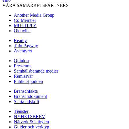
Tulo
VÅRA SAMARBETSPARTNERS
Another Media Group
Co-Member
MULTIPLY
Oktavilla
Readly
Tulo Payway
Äventyret
Opinion
Pressrum
Samhällsbärande medier
Remissvar
Publicistpodden
Branschfakta
Branschdokument
Starta tidskrift
Tjänster
NYHETSBREV
Nätverk & Utbyten
Guider och verktyg