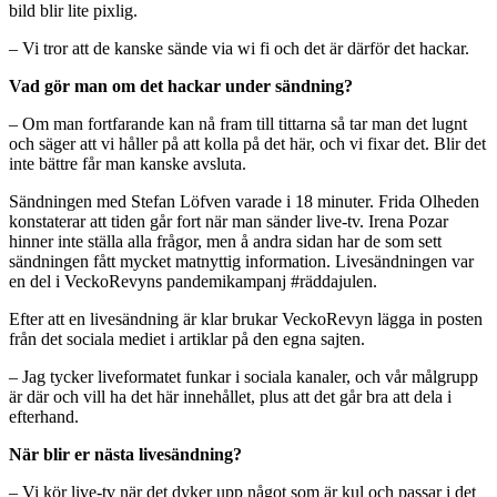
bild blir lite pixlig.
– Vi tror att de kanske sände via wi fi och det är därför det hackar.
Vad gör man om det hackar under sändning?
– Om man fortfarande kan nå fram till tittarna så tar man det lugnt
och säger att vi håller på att kolla på det här, och vi fixar det. Blir det
inte bättre får man kanske avsluta.
Sändningen med Stefan Löfven varade i 18 minuter. Frida Olheden
konstaterar att tiden går fort när man sänder live-tv. Irena Pozar
hinner inte ställa alla frågor, men å andra sidan har de som sett
sändningen fått mycket matnyttig information. Livesändningen var
en del i VeckoRevyns pandemikampanj #räddajulen.
Efter att en livesändning är klar brukar VeckoRevyn lägga in posten
från det sociala mediet i artiklar på den egna sajten.
– Jag tycker liveformatet funkar i sociala kanaler, och vår målgrupp
är där och vill ha det här innehållet, plus att det går bra att dela i
efterhand.
När blir er nästa livesändning?
– Vi kör live-tv när det dyker upp något som är kul och passar i det