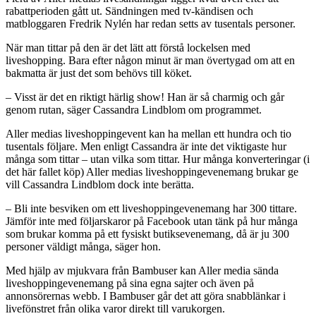
rabattperioden gått ut. Sändningen med tv-kändisen och
matbloggaren Fredrik Nylén har redan setts av tusentals personer.
När man tittar på den är det lätt att förstå lockelsen med
liveshopping. Bara efter någon minut är man övertygad om att en
bakmatta är just det som behövs till köket.
– Visst är det en riktigt härlig show! Han är så charmig och går
genom rutan, säger Cassandra Lindblom om programmet.
Aller medias liveshoppingevent kan ha mellan ett hundra och tio
tusentals följare. Men enligt Cassandra är inte det viktigaste hur
många som tittar – utan vilka som tittar. Hur många konverteringar (i
det här fallet köp) Aller medias liveshoppingevenemang brukar ge
vill Cassandra Lindblom dock inte berätta.
– Bli inte besviken om ett liveshoppingevenemang har 300 tittare.
Jämför inte med följarskaror på Facebook utan tänk på hur många
som brukar komma på ett fysiskt butiksevenemang, då är ju 300
personer väldigt många, säger hon.
Med hjälp av mjukvara från Bambuser kan Aller media sända
liveshoppingevenemang på sina egna sajter och även på
annonsörernas webb. I Bambuser går det att göra snabblänkar i
livefönstret från olika varor direkt till varukorgen.