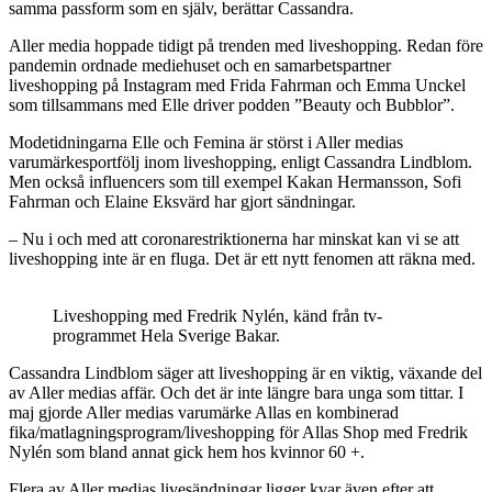
samma passform som en själv, berättar Cassandra.
Aller media hoppade tidigt på trenden med liveshopping. Redan före
pandemin ordnade mediehuset och en samarbetspartner
liveshopping på Instagram med Frida Fahrman och Emma Unckel
som tillsammans med Elle driver podden ”Beauty och Bubblor”.
Modetidningarna Elle och Femina är störst i Aller medias
varumärkesportfölj inom liveshopping, enligt Cassandra Lindblom.
Men också influencers som till exempel Kakan Hermansson, Sofi
Fahrman och Elaine Eksvärd har gjort sändningar.
– Nu i och med att coronarestriktionerna har minskat kan vi se att
liveshopping inte är en fluga. Det är ett nytt fenomen att räkna med.
Liveshopping med Fredrik Nylén, känd från tv-
programmet Hela Sverige Bakar.
Cassandra Lindblom säger att liveshopping är en viktig, växande del
av Aller medias affär. Och det är inte längre bara unga som tittar. I
maj gjorde Aller medias varumärke Allas en kombinerad
fika/matlagningsprogram/liveshopping för Allas Shop med Fredrik
Nylén som bland annat gick hem hos kvinnor 60 +.
Flera av Aller medias livesändningar ligger kvar även efter att