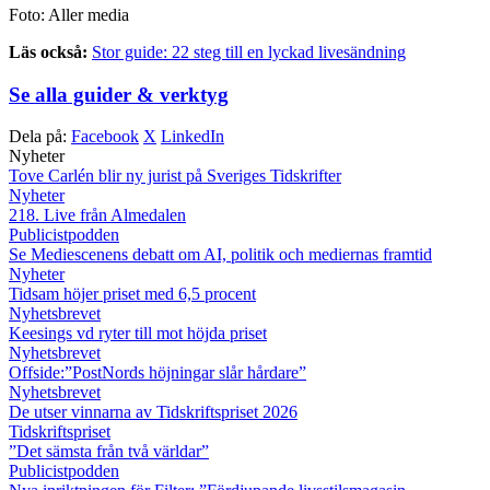
Foto: Aller media
Läs också:
Stor guide: 22 steg till en lyckad livesändning
Se alla guider & verktyg
Dela på:
Facebook
X
LinkedIn
Nyheter
Tove Carlén blir ny jurist på Sveriges Tidskrifter
Nyheter
218. Live från Almedalen
Publicistpodden
Se Mediescenens debatt om AI, politik och mediernas framtid
Nyheter
Tidsam höjer priset med 6,5 procent
Nyhetsbrevet
Keesings vd ryter till mot höjda priset
Nyhetsbrevet
Offside:”PostNords höjningar slår hårdare”
Nyhetsbrevet
De utser vinnarna av Tidskriftspriset 2026
Tidskriftspriset
”Det sämsta från två världar”
Publicistpodden