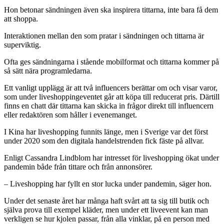
Hon betonar sändningen även ska inspirera tittarna, inte bara få dem
att shoppa.
Interaktionen mellan den som pratar i sändningen och tittarna är
superviktig.
Ofta ges sändningarna i stående mobilformat och tittarna kommer på
så sätt nära programledarna.
Ett vanligt upplägg är att två influencers berättar om och visar varor,
som under liveshoppingeventet går att köpa till reducerat pris. Därtill
finns en chatt där tittarna kan skicka in frågor direkt till influencern
eller redaktören som håller i evenemanget.
I Kina har liveshopping funnits länge, men i Sverige var det först
under 2020 som den digitala handelstrenden fick fäste på allvar.
Enligt Cassandra Lindblom har intresset för liveshopping ökat under
pandemin både från tittare och från annonsörer.
– Liveshopping har fyllt en stor lucka under pandemin, säger hon.
Under det senaste året har många haft svårt att ta sig till butik och
själva prova till exempel kläder, men under ett liveevent kan man
verkligen se hur kjolen passar, från alla vinklar, på en person med