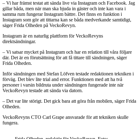
– Vi har främst testat att sända live via Instagram och Facebook. Jag
gillar båda, men när man ska bjuda in gäster och inte kan vara i
samma rum fungerar Instagram bättre. Det finns en funktion i
Instagram som gör att tittarna kan se båda medverkande samtidigt,
säger Frida Olheden på VeckoRevyn.
Instagram är en naturlig plattform för VeckoRevyns
direktsändningar.
– Vi satsar mycket på Instagram och har en relation till våra följare
där. Det är en förutsättning för att få tittare till sändningen, säger
Frida Olheden.
Inför sändningen med Stefan Löfven testade redaktionen tekniken i
förväg. Det blev lite trial and error. Funktionen med att ha två
personer i varsin bildruta under sändningen fungerade inte när
VeckoRevyn testade att sända via datorn.
– Det var lite störigt. Det gick bara att göra från mobilen, säger Frida
Olheden.
VeckoRevyns CTO Carl Grape ansvarade för att tekniken skulle
fungera.
Frida Olheden, redaktör för VeckoRevyn. Foto: