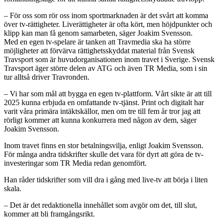
– För oss som rör oss inom sportmarknaden är det svårt att komma
över tv-rättigheter. Liverättigheter är ofta kört, men höjdpunkter och
klipp kan man få genom samarbeten, säger Joakim Svensson.
Med en egen tv-spelare är tanken att Travmedia ska ha större
möjligheter att förvärva rättighetsskyddat material från Svensk
Travsport som är huvudorganisationen inom travet i Sverige. Svensk
Travsport äger större delen av ATG och även TR Media, som i sin
tur alltså driver Travronden.
– Vi har som mål att bygga en egen tv-plattform. Vårt sikte är att till
2025 kunna erbjuda en omfattande tv-tjänst. Print och digitalt har
varit våra primära intäktskällor, men om tre till fem år tror jag att
rörligt kommer att kunna konkurrera med någon av dem, säger
Joakim Svensson.
Inom travet finns en stor betalningsvilja, enligt Joakim Svensson.
För många andra tidskrifter skulle det vara för dyrt att göra de tv-
investeringar som TR Media redan genomfört.
Han råder tidskrifter som vill dra i gång med live-tv att börja i liten
skala.
– Det är det redaktionella innehållet som avgör om det, till slut,
kommer att bli framgångsrikt.