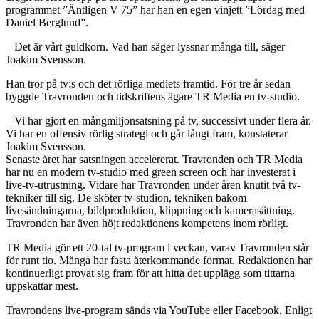
programmet ”Äntligen V 75” har han en egen vinjett ”Lördag med
Daniel Berglund”.
– Det är vårt guldkorn. Vad han säger lyssnar många till, säger
Joakim Svensson.
Han tror på tv:s och det rörliga mediets framtid. För tre år sedan
byggde Travronden och tidskriftens ägare TR Media en tv-studio.
– Vi har gjort en mångmiljonsatsning på tv, successivt under flera år.
Vi har en offensiv rörlig strategi och går långt fram, konstaterar
Joakim Svensson.
Senaste året har satsningen accelererat. Travronden och TR Media
har nu en modern tv-studio med green screen och har investerat i
live-tv-utrustning. Vidare har Travronden under åren knutit två tv-
tekniker till sig. De sköter tv-studion, tekniken bakom
livesändningarna, bildproduktion, klippning och kamerasättning.
Travronden har även höjt redaktionens kompetens inom rörligt.
TR Media gör ett 20-tal tv-program i veckan, varav Travronden står
för runt tio. Många har fasta återkommande format. Redaktionen har
kontinuerligt provat sig fram för att hitta det upplägg som tittarna
uppskattar mest.
Travrondens live-program sänds via YouTube eller Facebook. Enligt