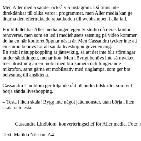
Men Aller media sänder också via Instagram. Då finns inte
direktlänkar till olika varor i programmet, men Aller media kan ge
tittarna den eftertraktade rabattkoden till webbshopen i alla fall.
För tillfället har Aller media ingen egen tv-studio då deras kontor
renoveras, men som ett led i mediehusets satsning på video kommer
de ha en när kontoret öppnar nästa år. Men Cassandra tycker inte att
en studio behövs för att sända liveshoppingevenemang.
En stabil nätuppkoppling är jätteviktig, så att det inte blir störningar
under sändningen, menar hon. Men i övrigt behövs inte så mycket
mer utrustning än en mobil med bra kamera och fungerande
mikrofon, samt gärna ett mobilstativ med ringlampa, som ger bra
belysning till ansiktena.
Cassandra Lindblom ger följande råd till andra tidskrifter som vill
börja sända liveshopping.
– Testa i liten skala! Bygg inte något jättemonster, utan börja i liten
skala och testa.
Cassandra Lindblom, konverteringschef för Aller media. Foto: 
Text: Matilda Nilsson, A4