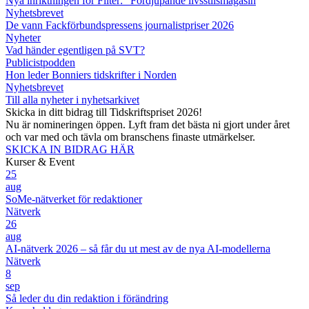
Nya inriktningen för Filter: ”Fördjupande livsstilsmagasin
Nyhetsbrevet
De vann Fackförbundspressens journalistpriser 2026
Nyheter
Vad händer egentligen på SVT?
Publicistpodden
Hon leder Bonniers tidskrifter i Norden
Nyhetsbrevet
Till alla nyheter i nyhetsarkivet
Skicka in ditt bidrag till Tidskriftspriset 2026!
Nu är nomineringen öppen. Lyft fram det bästa ni gjort under året
och var med och tävla om branschens finaste utmärkelser.
SKICKA IN BIDRAG HÄR
Kurser & Event
25
aug
SoMe-nätverket för redaktioner
Nätverk
26
aug
AI-nätverk 2026 – så får du ut mest av de nya AI-modellerna
Nätverk
8
sep
Så leder du din redaktion i förändring