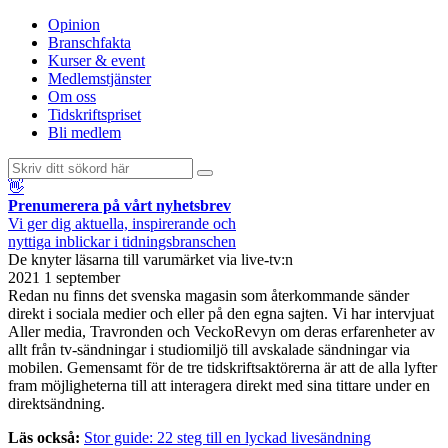
Opinion
Branschfakta
Kurser & event
Medlemstjänster
Om oss
Tidskriftspriset
Bli medlem
👋
Prenumerera på vårt nyhetsbrev
Vi ger dig aktuella, inspirerande och
nyttiga inblickar i tidningsbranschen
De knyter läsarna till varumärket via live-tv:n
2021 1 september
Redan nu finns det svenska magasin som återkommande sänder
direkt i sociala medier och eller på den egna sajten. Vi har intervjuat
Aller media, Travronden och VeckoRevyn om deras erfarenheter av
allt från tv-sändningar i studiomiljö till avskalade sändningar via
mobilen. Gemensamt för de tre tidskriftsaktörerna är att de alla lyfter
fram möjligheterna till att interagera direkt med sina tittare under en
direktsändning.
Läs också:
Stor guide: 22 steg till en lyckad livesändning