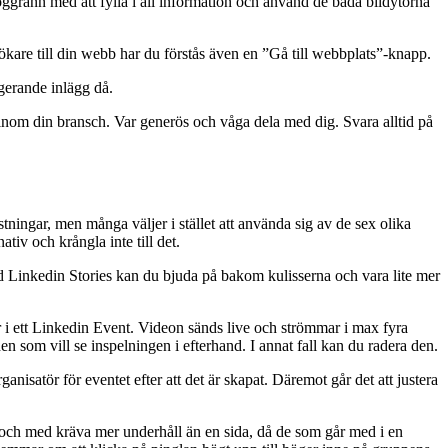
ggrann med att fylla i all information och använd de båda bildytorna
ökare till din webb har du förstås även en ”Gå till webbplats”-knapp.
agerande inlägg då.
inom din bransch. Var generös och våga dela med dig. Svara alltid på
tningar, men många väljer i stället att använda sig av de sex olika
ativ och krångla inte till det.
Med Linkedin Stories kan du bjuda på bakom kulisserna och vara lite mer
er i ett Linkedin Event. Videon sänds live och strömmar i max fyra
n som vill se inspelningen i efterhand. I annat fall kan du radera den.
satör för eventet efter att det är skapat. Däremot går det att justera
l och med kräva mer underhåll än en sida, då de som går med i en