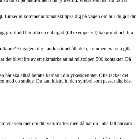
å att du är på plattformen i din yrkesroll. Precis som när du träffar
ligt. Linkedin kommer automatiskt tipsa dig på vägen om hur du gör din
 profilbild har ofta en enfärgad (till exempel vit) bakgrund och bra
folk om? Engagera dig i andras innehåll, dela, kommentera och gilla.
r det blivit lite av ett riktmärke att nå milstolpen 500 kontakter. Då
här ska alltså berätta kärnan i din yrkesidentitet. Ofta räcker det
ten med en smiley. Du kan klistra in den symbol som passar dig bäst
om vill veta mer om ditt varumärke, men då har du i alla fall närvaro