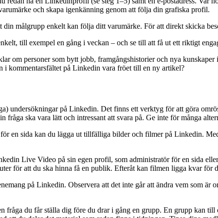
u redan ha en Linkedinprofil (se steg 1–5) samt en e-postadress. Var no
 varumärke och skapa igenkänning genom att följa din grafiska profil.
din målgrupp enkelt kan följa ditt varumärke. För att direkt skicka bes
elt, till exempel en gång i veckan – och se till att få ut ett riktigt eng
tiklar om personer som bytt jobb, framgångshistorier och nya kunskaper 
 kommentarsfältet på Linkedin vara fröet till en ny artikel?
ga) undersökningar på Linkedin. Det finns ett verktyg för att göra omrös
Din fråga ska vara lätt och intressant att svara på. Ge inte för många altern
 för en sida kan du lägga ut tillfälliga bilder och filmer på Linkedin. 
nkedin Live Video på sin egen profil, som administratör för en sida ell
 för att du ska hinna få en publik. Efteråt kan filmen ligga kvar för de
ang på Linkedin. Observera att det inte går att ändra vem som är organi
n fråga du får ställa dig före du drar i gång en grupp. En grupp kan til