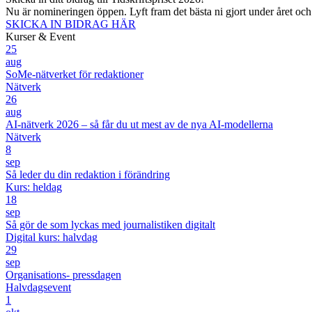
Nu är nomineringen öppen. Lyft fram det bästa ni gjort under året oc
SKICKA IN BIDRAG HÄR
Kurser & Event
25
aug
SoMe-nätverket för redaktioner
Nätverk
26
aug
AI-nätverk 2026 – så får du ut mest av de nya AI-modellerna
Nätverk
8
sep
Så leder du din redaktion i förändring
Kurs: heldag
18
sep
Så gör de som lyckas med journalistiken digitalt
Digital kurs: halvdag
29
sep
Organisations- pressdagen
Halvdagsevent
1