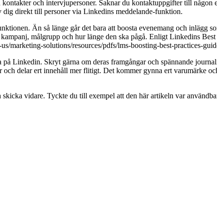
ta kontakter och intervjupersoner. Saknar du kontaktuppgifter till någon
av dig direkt till personer via Linkedins meddelande-funktion.
nktionen. Än så länge går det bara att boosta evenemang och inlägg so
in kampanj, målgrupp och hur länge den ska pågå. Enligt Linkedins Best
us/marketing-solutions/resources/pdfs/lms-boosting-best-practices-guid
a på Linkedin. Skryt gärna om deras framgångar och spännande journalis
 och delar ert innehåll mer flitigt. Det kommer gynna ert varumärke och l
 skicka vidare. Tyckte du till exempel att den här artikeln var användba