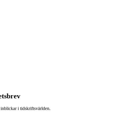
etsbrev
nblickar i tidskriftsvärlden.