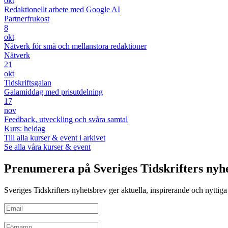
okt
Redaktionellt arbete med Google AI
Partnerfrukost
8
okt
Nätverk för små och mellanstora redaktioner
Nätverk
21
okt
Tidskriftsgalan
Galamiddag med prisutdelning
17
nov
Feedback, utveckling och svåra samtal
Kurs: heldag
Till alla kurser & event i arkivet
Se alla våra kurser & event
Prenumerera på Sveriges Tidskrifters nyh
Sveriges Tidskrifters nyhetsbrev ger aktuella, inspirerande och nyttiga i