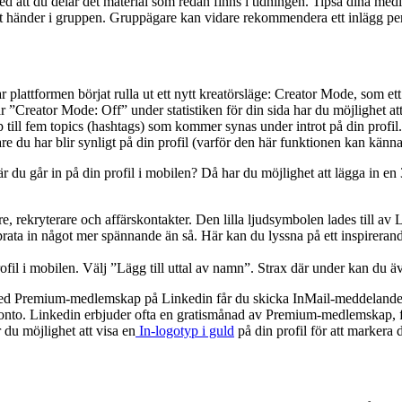
med att du delar det material som redan finns i tidningen. Tipsa dina me
t nytt händer i gruppen. Gruppägare kan vidare rekommendera ett inlägg 
 plattformen börjat rulla ut ett nytt kreatörsläge: Creator Mode, som ett a
står ”Creator Mode: Off” under statistiken för din sida har du möjlighet
ill fem topics (hashtags) som kommer synas under introt på din profil.
e du har blir synligt på din profil (varför den här funktionen kan känn
är du går in på din profil i mobilen? Då har du möjlighet att lägga in en 3
are, rekryterare och affärskontakter. Den lilla ljudsymbolen lades till a
prata in något mer spännande än så. Här kan du lyssna på ett inspirera
 profil i mobilen. Välj ”Lägg till uttal av namn”. Strax där under kan d
 Med Premium-medlemskap på Linkedin får du skicka InMail-meddelanden ti
konto. Linkedin erbjuder ofta en gratismånad av Premium-medlemskap, för 
u möjlighet att visa en
In-logotyp i guld
på din profil för att markera 