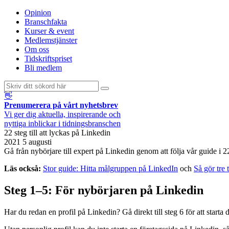
Opinion
Branschfakta
Kurser & event
Medlemstjänster
Om oss
Tidskriftspriset
Bli medlem
👋
Prenumerera på vårt nyhetsbrev
Vi ger dig aktuella, inspirerande och
nyttiga inblickar i tidningsbranschen
22 steg till att lyckas på Linkedin
2021 5 augusti
Gå från nybörjare till expert på Linkedin genom att följa vår guide i 2
Läs också:
Stor guide: Hitta målgruppen på LinkedIn
och
Så gör tre 
Steg 1–5: För nybörjaren på Linkedin
Har du redan en profil på Linkedin? Gå direkt till steg 6 för att starta d