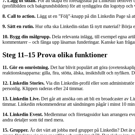
7. Lägg ut sidan.
För att skapa en företagssida på Linkedin behöver d
(profilbilden och bakgrundsbilden) för att synliggöra din logotyp och
8. Call to action.
Lägg ut en ”Följ”-knapp på din Linkedin Page så att 
9. Sätt en rutin.
Hur ofta ska Linkedin-sidan få nytt material? Börja enk
10. Bygg din målgrupp.
Dela relevanta inlägg, till exempel egna ar
kommentarer – och fånga upp läsarnas funderingar. Kanske kan frågan i
Steg 11–15 Prova olika funktioner
11. Gör en omröstning.
Det har blivit populärt att göra (ovetenskapli
reaktionsknapparna: gilla, fira, stötta, älska, insiktsfullt och nyfiken. 
12. Linkedin Stories.
Via din Linkedin-profil eller som administratör
personlig. Klippen raderas efter 24 timmar.
13. Linkedin Live.
Det går att ansöka om att bli en broadcaster av Li
timmar. Linkedin rekommenderar att sändningen pågår i minst 10 minuter
14. Linkedin Event.
Medlemmar och företagssidor kan arrangera evenem
andra detaljer som tid med mera.
15. Grupper.
Är det värt att jobba med grupper på Linkedin? Det är e