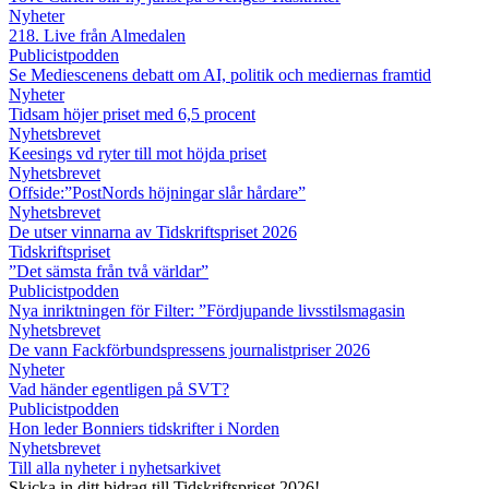
Nyheter
218. Live från Almedalen
Publicistpodden
Se Mediescenens debatt om AI, politik och mediernas framtid
Nyheter
Tidsam höjer priset med 6,5 procent
Nyhetsbrevet
Keesings vd ryter till mot höjda priset
Nyhetsbrevet
Offside:”PostNords höjningar slår hårdare”
Nyhetsbrevet
De utser vinnarna av Tidskriftspriset 2026
Tidskriftspriset
”Det sämsta från två världar”
Publicistpodden
Nya inriktningen för Filter: ”Fördjupande livsstilsmagasin
Nyhetsbrevet
De vann Fackförbundspressens journalistpriser 2026
Nyheter
Vad händer egentligen på SVT?
Publicistpodden
Hon leder Bonniers tidskrifter i Norden
Nyhetsbrevet
Till alla nyheter i nyhetsarkivet
Skicka in ditt bidrag till Tidskriftspriset 2026!