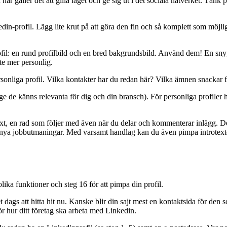
här gäller det att gilla läget och ge sig ut i det sociala nätverket. Tänk p
kedin-profil. Lägg lite krut på att göra den fin och så komplett som möj
fil: en rund profilbild och en bred bakgrundsbild. Använd dem! En snygg
te mer personlig.
sonliga profil. Vilka kontakter har du redan här? Vilka ämnen snackar 
ge de känns relevanta för dig och din bransch). För personliga profiler ha
t, en rad som följer med även när du delar och kommenterar inlägg. Den 
 av nya jobbutmaningar. Med varsamt handlag kan du även pimpa introtex
lika funktioner och steg 16 för att pimpa din profil.
dags att hitta hit nu. Kanske blir din sajt mest en kontaktsida för den s
ör hur ditt företag ska arbeta med Linkedin.