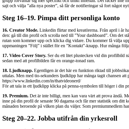
grupp förväntar sig mer specifikt och unikt innehåll. Det räcker inte 
sajt och välja ”alla nya poster”, så får de notifieringar så fort någo
Steg 16–19. Pimpa ditt personliga konto
16. Creator Mode.
Linkedin flirtar med kreatörerna. Från april i år har
den: gå till din profil och scrolla ned till ”Your dashboard”. Om det 
rutan som kommer upp och klicka dig vidare. Du kommer få välja upp t
uppmaningen ”Följ” i stället för en ”Kontakt”-knapp. Hur många följar
17. Video Cover Story.
Ser du ett litet plustecken vid din profilbild n
sedan med att profilbilden får en orange-tonad ram.
18. Ljudknapp.
Egentligen är det här en funktion riktad till jobbsök
uttalas. Men med tio-sekunders ljudklipp har många tagit chansen att 
https://www.linkedin.com/in/thatvideonerd/
För att tala in ett ljudklipp klicka på penna-symbolen till höger i din
19. Premium.
Det är inte billigt, men kan vara värt att prova ändå.
inne på din profil de senaste 90 dagarna och får mer statistik om ditt 
månaden beroende på vilken plan du väljer. Som premiummedlem har d
Steg 20–22. Jobba utifrån din yrkesroll