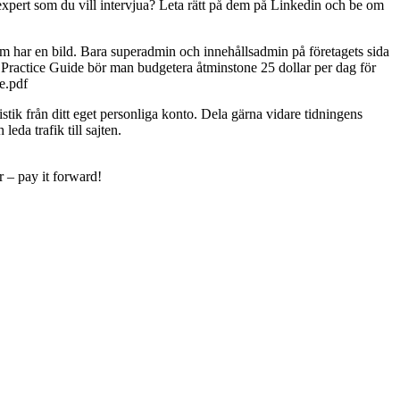
 expert som du vill intervjua? Leta rätt på dem på Linkedin och be om
m har en bild. Bara superadmin och innehållsadmin på företagets sida
 Practice Guide bör man budgetera åtminstone 25 dollar per dag för
e.pdf
tik från ditt eget personliga konto. Dela gärna vidare tidningens
eda trafik till sajten.
r – pay it forward!