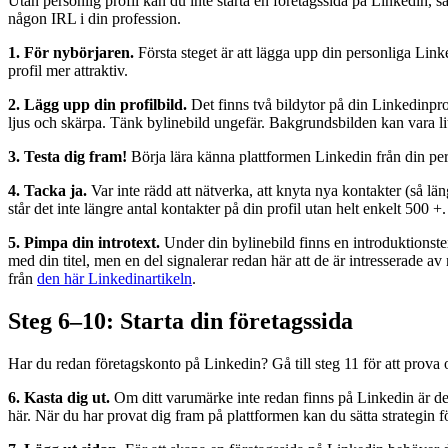
Utan personlig profil kan du inte starta en företagssida på Linkedin, så 
någon IRL i din profession.
1. För nybörjaren.
Första steget är att lägga upp din personliga Lin
profil mer attraktiv.
2. Lägg upp din profilbild.
Det finns två bildytor på din Linkedinpro
ljus och skärpa. Tänk bylinebild ungefär. Bakgrundsbilden kan vara li
3. Testa dig fram!
Börja lära känna plattformen Linkedin från din per
4. Tacka ja.
Var inte rädd att nätverka, att knyta nya kontakter (så län
står det inte längre antal kontakter på din profil utan helt enkelt 500 +.
5. Pimpa din introtext.
Under din bylinebild finns en introduktionstex
med din titel, men en del signalerar redan här att de är intresserade
från
den här Linkedinartikeln
.
Steg 6–10: Starta din företagssida
Har du redan företagskonto på Linkedin? Gå till steg 11 för att prova o
6. Kasta dig ut.
Om ditt varumärke inte redan finns på Linkedin är det 
här. När du har provat dig fram på plattformen kan du sätta strategin f