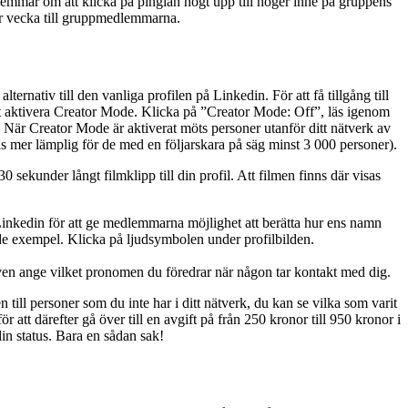
dlemmar om att klicka på pinglan högt upp till höger inne på gruppens
per vecka till gruppmedlemmarna.
lternativ till den vanliga profilen på Linkedin. För att få tillgång till
 att aktivera Creator Mode. Klicka på ”Creator Mode: Off”, läs igenom
 När Creator Mode är aktiverat möts personer utanför ditt nätverk av
as mer lämplig för de med en följarskara på säg minst 3 000 personer).
0 sekunder långt filmklipp till din profil. Att filmen finns där visas
v Linkedin för att ge medlemmarna möjlighet att berätta hur ens namn
nde exempel. Klicka på ljudsymbolen under profilbilden.
u även ange vilket pronomen du föredrar när någon tar kontakt med dig.
ll personer som du inte har i ditt nätverk, du kan se vilka som varit
att därefter gå över till en avgift på från 250 kronor till 950 kronor i
din status. Bara en sådan sak!