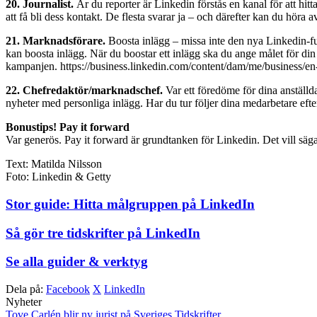
20. Journalist.
Är du reporter är Linkedin förstås en kanal för att hit
att få bli dess kontakt. De flesta svarar ja – och därefter kan du höra 
21. Marknadsförare.
Boosta inlägg – missa inte den nya Linkedin-fu
kan boosta inlägg. När du boostar ett inlägg ska du ange målet för d
kampanjen. https://business.linkedin.com/content/dam/me/business/en-
22. Chefredaktör/marknadschef.
Var ett föredöme för dina anställd
nyheter med personliga inlägg. Har du tur följer dina medarbetare efter
Bonustips! Pay it forward
Var generös. Pay it forward är grundtanken för Linkedin. Det vill säga
Text: Matilda Nilsson
Foto: Linkedin & Getty
Stor guide: Hitta målgruppen på LinkedIn
Så gör tre tidskrifter på LinkedIn
Se alla guider & verktyg
Dela på:
Facebook
X
LinkedIn
Nyheter
Tove Carlén blir ny jurist på Sveriges Tidskrifter