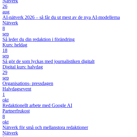
Nätverk
26
aug
AI-nätverk 2026 – så får du ut mest av de nya AI-modellerna
Nätverk
8
sep
Så leder du din redaktion i förändring
Kurs: heldag
18
sep
Så gör de som lyckas med journalistiken digitalt
Digital kurs: halvdag
29
sep
Organisations- pressdagen
Halvdagsevent
1
okt
Redaktionellt arbete med Google AI
Partnerfrukost
8
okt
Nätverk för små och mellanstora redaktioner
Nätverk