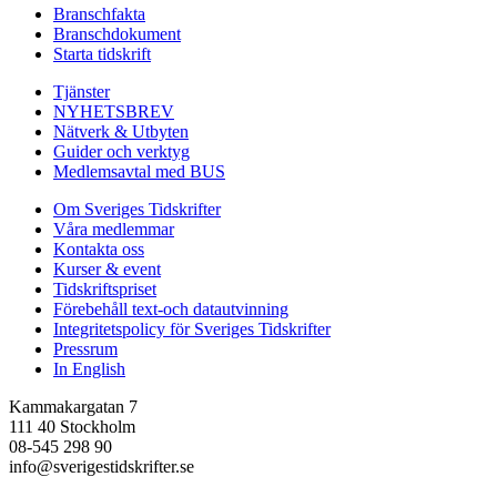
Branschfakta
Branschdokument
Starta tidskrift
Tjänster
NYHETSBREV
Nätverk & Utbyten
Guider och verktyg
Medlemsavtal med BUS
Om Sveriges Tidskrifter
Våra medlemmar
Kontakta oss
Kurser & event
Tidskriftspriset
Förebehåll text-och datautvinning
Integritetspolicy för Sveriges Tidskrifter
Pressrum
In English
Kammakargatan 7
111 40 Stockholm
08-545 298 90
info@sverigestidskrifter.se