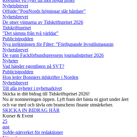
Keesings vd ryter till mot höjda priset
Nyhetsbrevet
Offside:”PostNords höjningar slår hårdare”
Nyhetsbrevet
De utser vinnarna av Tidskriftspriset 2026
Tidskriftspriset
”Det sämsta från två världar”
Publicistpodden
Nya inriktningen för Filter: ”Fördjupande livsstilsmagasin
Nyhetsbrevet
De vann Fackförbundspressens journalistpriser 2026
Nyheter
Vad händer egentligen på SVT?
Publicistpodden
Hon leder Bonniers tidskrifter i Norden
Nyhetsbrevet
Till alla nyheter i nyhetsarkivet
Skicka in ditt bidrag till Tidskriftspriset 2026!
Nu är nomineringen öppen. Lyft fram det bästa ni gjort under året
och var med och tävla om branschens finaste utmärkelser.
SKICKA IN BIDRAG HÄR
Kurser & Event
25
aug
SoMe-nätverket för redaktioner