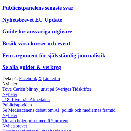
Publicistpanelens senaste svar
Nyhetsbrevet EU Update
Guide för ansvariga utgivare
Besök våra kurser och event
Fem argument för självständig journalistik
Se alla guider & verktyg
Dela på:
Facebook
X
LinkedIn
Nyheter
Tove Carlén blir ny jurist på Sveriges Tidskrifter
Nyheter
218. Live från Almedalen
Publicistpodden
Se Mediescenens debatt om AI, politik och mediernas framtid
Nyheter
Tidsam höjer priset med 6,5 procent
Nyhetsbrevet