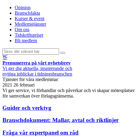
Opinion
Branschfakta
Kurser & event
Medlemstjänster
Om oss
Tidskriftspriset
Bli medlem
👋
Prenumerera på vårt nyhetsbrev
Vi ger dig aktuella, inspirerande och
nyttiga inblickar i tidningsbranschen
Tjänster för våra medlemmar
2021 26 februari
Vi ger service, vi förhandlar och påverkar och vi skapar mötesplatser
för samverkan över förlagsgränserna.
Guider och verktyg
Branschdokument: Mallar, avtal och riktlinjer
Fråga vår expertpanel om råd