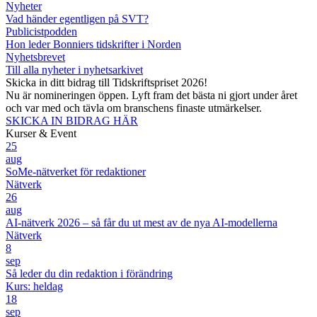
Nyheter
Vad händer egentligen på SVT?
Publicistpodden
Hon leder Bonniers tidskrifter i Norden
Nyhetsbrevet
Till alla nyheter i nyhetsarkivet
Skicka in ditt bidrag till Tidskriftspriset 2026!
Nu är nomineringen öppen. Lyft fram det bästa ni gjort under året
och var med och tävla om branschens finaste utmärkelser.
SKICKA IN BIDRAG HÄR
Kurser & Event
25
aug
SoMe-nätverket för redaktioner
Nätverk
26
aug
AI-nätverk 2026 – så får du ut mest av de nya AI-modellerna
Nätverk
8
sep
Så leder du din redaktion i förändring
Kurs: heldag
18
sep