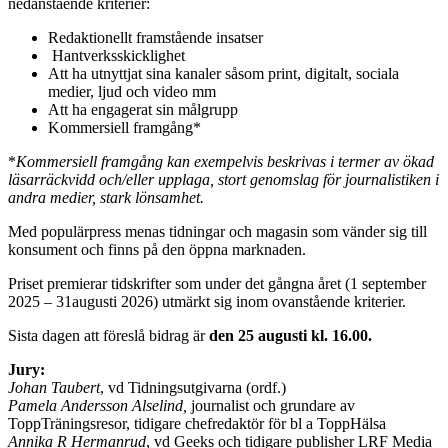
nedanstående kriterier:
Redaktionellt framstående insatser
Hantverksskicklighet
Att ha utnyttjat sina kanaler såsom print, digitalt, sociala
medier, ljud och video mm
Att ha engagerat sin målgrupp
Kommersiell framgång*
*
Kommersiell framgång kan exempelvis beskrivas i termer av ökad
läsarräckvidd och/eller upplaga, stort genomslag för journalistiken i
andra medier, stark lönsamhet.
Med populärpress menas tidningar och magasin som vänder sig till
konsument och finns på den öppna marknaden.
Priset premierar tidskrifter som under det gångna året (1 september
2025 – 31augusti 2026) utmärkt sig inom ovanstående kriterier.
Sista dagen att föreslå bidrag är
den 25 augusti kl. 16.00.
Jury:
Johan Taubert
, vd Tidningsutgivarna (ordf.)
Pamela Andersson Alselind,
journalist och grundare av
ToppTräningsresor, tidigare chefredaktör för bl a ToppHälsa
Annika R Hermanrud
, vd Geeks och tidigare publisher LRF Media