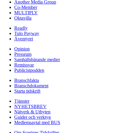
Another Media Group
Co-Member
MULTIPLY
Oktavilla
Readly
Tulo Payway
Äventyret
Opinion
Pressrum
Samhällsbärande medier
Remissvar
Publicistpodden
Branschfakta
Branschdokument
Starta tidskrift
Tjänster
NYHETSBREV
Nätverk & Utbyten
Guider och verktyg
Medlemsavtal med BUS
Om Sveriges Tidskrifter