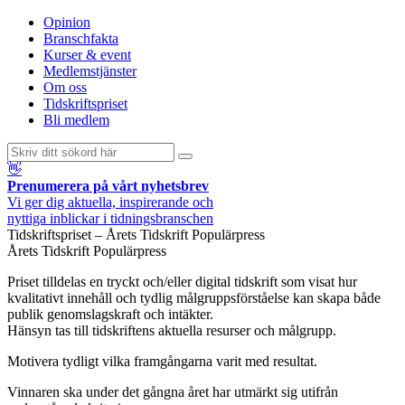
Opinion
Branschfakta
Kurser & event
Medlemstjänster
Om oss
Tidskriftspriset
Bli medlem
👋
Prenumerera på vårt nyhetsbrev
Vi ger dig aktuella, inspirerande och
nyttiga inblickar i tidningsbranschen
Tidskriftspriset – Årets Tidskrift Populärpress
Årets Tidskrift Populärpress
Priset tilldelas en tryckt och/eller digital tidskrift som visat hur
kvalitativt innehåll och tydlig målgruppsförståelse kan skapa både
publik genomslagskraft och intäkter.
Hänsyn tas till tidskriftens aktuella resurser och målgrupp.
Motivera tydligt vilka framgångarna varit med resultat.
Vinnaren ska under det gångna året har utmärkt sig utifrån