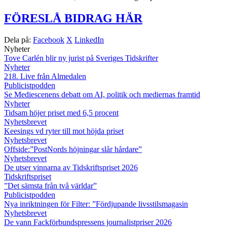
FÖRESLÅ BIDRAG HÄR
Dela på:
Facebook
X
LinkedIn
Nyheter
Tove Carlén blir ny jurist på Sveriges Tidskrifter
Nyheter
218. Live från Almedalen
Publicistpodden
Se Mediescenens debatt om AI, politik och mediernas framtid
Nyheter
Tidsam höjer priset med 6,5 procent
Nyhetsbrevet
Keesings vd ryter till mot höjda priset
Nyhetsbrevet
Offside:”PostNords höjningar slår hårdare”
Nyhetsbrevet
De utser vinnarna av Tidskriftspriset 2026
Tidskriftspriset
”Det sämsta från två världar”
Publicistpodden
Nya inriktningen för Filter: ”Fördjupande livsstilsmagasin
Nyhetsbrevet
De vann Fackförbundspressens journalistpriser 2026