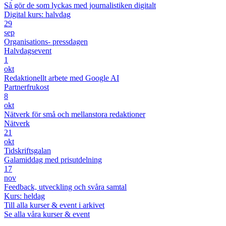
Så gör de som lyckas med journalistiken digitalt
Digital kurs: halvdag
29
sep
Organisations- pressdagen
Halvdagsevent
1
okt
Redaktionellt arbete med Google AI
Partnerfrukost
8
okt
Nätverk för små och mellanstora redaktioner
Nätverk
21
okt
Tidskriftsgalan
Galamiddag med prisutdelning
17
nov
Feedback, utveckling och svåra samtal
Kurs: heldag
Till alla kurser & event i arkivet
Se alla våra kurser & event