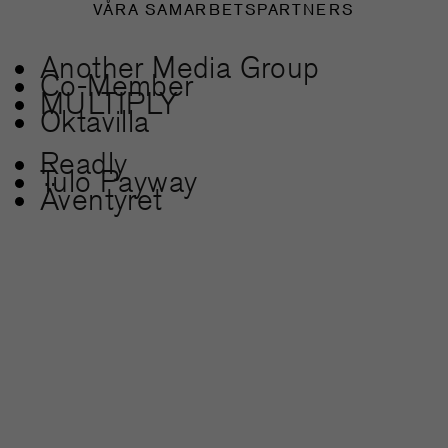
VÅRA SAMARBETSPARTNERS
Another Media Group
Co-Member
MULTIPLY
Oktavilla
Readly
Tulo Payway
Äventyret