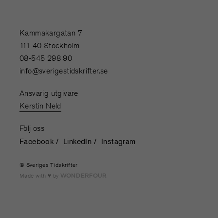
Kammakargatan 7
111 40 Stockholm
08-545 298 90
info@sverigestidskrifter.se
Ansvarig utgivare
Kerstin Neld
Följ oss
Facebook
LinkedIn
Instagram
© Sveriges Tidskrifter
Made with
by
WONDERFOUR