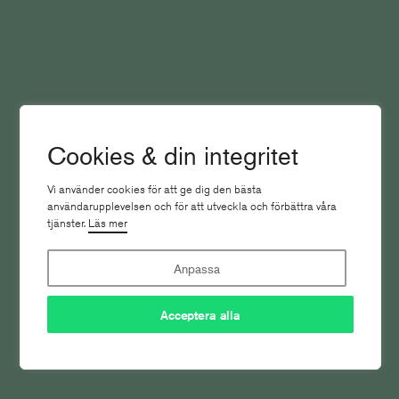
Keesings vd ryter till mot höjda priset
Cookies & din integritet
Nyhetsbrevet
Vi använder cookies för att ge dig den bästa
användarupplevelsen och för att utveckla och förbättra våra
tjänster.
Läs mer
Anpassa
Acceptera alla