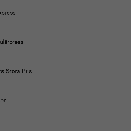
ckpress
pulärpress
rs Stora Pris