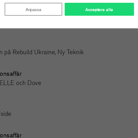
Anpassa
Acceptera alla
Offside
n på Rebuild Ukraine, Ny Teknik
onsaffär
, ELLE och Dove
fside
onsaffär