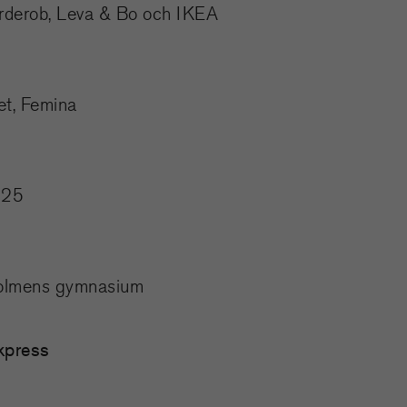
arderob, Leva & Bo och IKEA
et, Femina
025
olmens gymnasium
ckpress