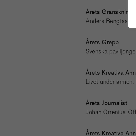
Årets Granskning
Anders Bengtsson, 
Årets Grepp
Svenska paviljonge
Årets Kreativa Ann
Livet under armen
Årets Journalist
Johan Orrenius, Of
Årets Kreativa Ann