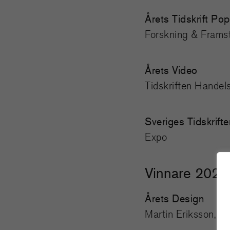
Årets Tidskrift Po
Forskning & Frams
Årets Video
Tidskriften Handel
Sveriges Tidskrifte
Expo
Vinnare 2024
Årets Design
Martin Eriksson, A