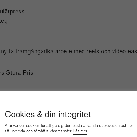
pulärpress
teg
snytts framgångsrika arbete med reels och videotea
rs Stora Pris
Cookies & din integritet
Vi använder cookies för att ge dig den bästa användarupplevelsen och för
lkoholochnarkotika.se
att utveckla och förbättra våra tjänster.
Läs mer