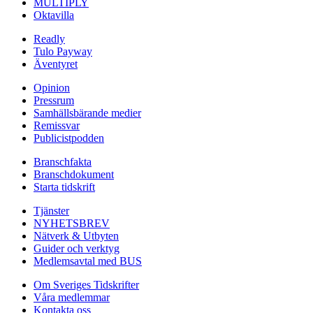
MULTIPLY
Oktavilla
Readly
Tulo Payway
Äventyret
Opinion
Pressrum
Samhällsbärande medier
Remissvar
Publicistpodden
Branschfakta
Branschdokument
Starta tidskrift
Tjänster
NYHETSBREV
Nätverk & Utbyten
Guider och verktyg
Medlemsavtal med BUS
Om Sveriges Tidskrifter
Våra medlemmar
Kontakta oss