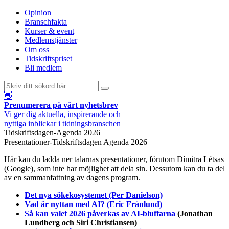
Opinion
Branschfakta
Kurser & event
Medlemstjänster
Om oss
Tidskriftspriset
Bli medlem
👋
Prenumerera på vårt nyhetsbrev
Vi ger dig aktuella, inspirerande och
nyttiga inblickar i tidningsbranschen
Tidskriftsdagen-Agenda 2026
Presentationer-Tidskriftsdagen Agenda 2026
Här kan du ladda ner talarnas presentationer, förutom Dímitra Létsas
(Google), som inte har möjlighet att dela sin. Dessutom kan du ta del
av en sammanfattning av dagens program.
Det nya sökekosystemet (Per Danielson)
Vad är nyttan med AI? (Eric Frånlund)
Så kan valet 2026 påverkas av AI-bluffarna
(Jonathan
Lundberg och Siri Christiansen)