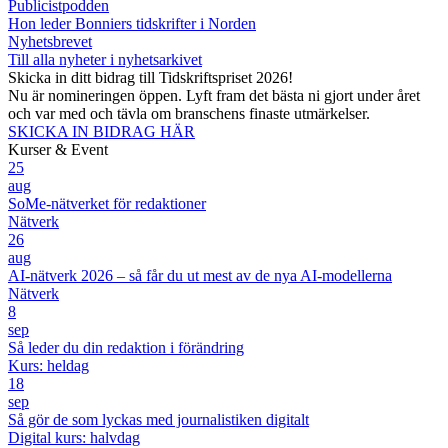
Publicistpodden
Hon leder Bonniers tidskrifter i Norden
Nyhetsbrevet
Till alla nyheter i nyhetsarkivet
Skicka in ditt bidrag till Tidskriftspriset 2026!
Nu är nomineringen öppen. Lyft fram det bästa ni gjort under året
och var med och tävla om branschens finaste utmärkelser.
SKICKA IN BIDRAG HÄR
Kurser & Event
25
aug
SoMe-nätverket för redaktioner
Nätverk
26
aug
AI-nätverk 2026 – så får du ut mest av de nya AI-modellerna
Nätverk
8
sep
Så leder du din redaktion i förändring
Kurs: heldag
18
sep
Så gör de som lyckas med journalistiken digitalt
Digital kurs: halvdag