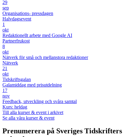
29
sep
Organisations- pressdagen
Halvdagsevent
1
okt
Redaktionellt arbete med Google AI
Partnerfrukost
8
okt
Nätverk för små och mellanstora redaktioner
Nätverk
21
okt
Tidskriftsgalan
Galamiddag med prisutdelning
17
nov
Feedback, utveckling och svåra samtal
Kurs: heldag
Till alla kurser & event i arkivet
Se alla våra kurser & event
Prenumerera på Sveriges Tidskrifters