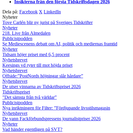
Insikterna från den första Tidskriftsdagen 2026
Dela på:
Facebook
X
LinkedIn
Nyheter
Tove Carlén blir ny jurist på Sveriges Tidskrifter
Nyheter
218. Live från Almedalen
Publicistpodden
Se Mediescenens debatt om AI, politik och mediernas framtid
Nyheter
Tidsam höjer priset med 6,5 procent
Nyhetsbrevet
Keesings vd ryter till mot höjda priset
Nyhetsbrevet
Offside:”PostNords höjningar slår hårdare”
Nyhetsbrevet
De utser vinnarna av Tidskriftspriset 2026
Tidskriftspriset
”Det sämsta från två världar”
Publicistpodden
Nya inriktningen för Filter: ”Fördjupande livsstilsmagasin
Nyhetsbrevet
De vann Fackförbundspressens journalistpriser 2026
Nyheter
Vad händer egentligen på SVT?