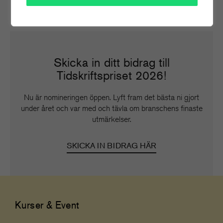
Skicka in ditt bidrag till
Tidskriftspriset 2026!
Nu är nomineringen öppen. Lyft fram det bästa ni gjort
under året och var med och tävla om branschens finaste
utmärkelser.
SKICKA IN BIDRAG HÄR
Kurser & Event