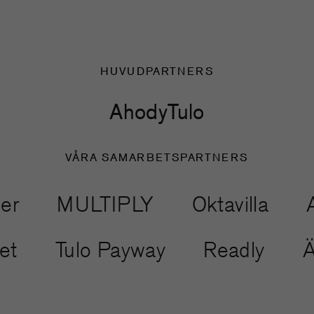
HUVUDPARTNERS
Ahody
Tulo
VÅRA SAMARBETSPARTNERS
MULTIPLY
Oktavilla
Anot
ntyret
Tulo Payway
Readly