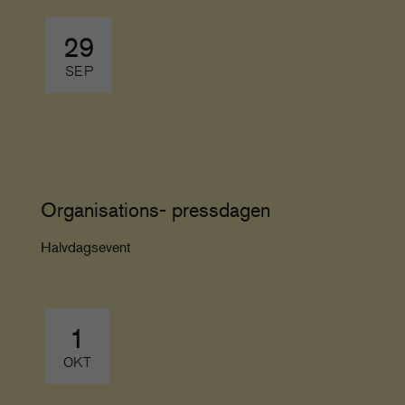
29
SEP
Organisations- pressdagen
Halvdagsevent
1
OKT