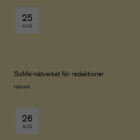
25
AUG
SoMe-nätverket för redaktioner
Nätverk
26
AUG