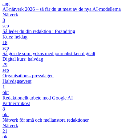
aug
AI-nätverk 2026 – så får du ut mest av de nya AI-modellerna
Nätverk
8
sep
Så leder du din redaktion i förändring
Kurs: heldag
18
sep
Så gör de som lyckas med journalistiken digitalt
Digital kurs: halvdag
29
sep
Organisations- pressdagen
Halvdagsevent
1
okt
Redaktionellt arbete med Google AI
Partnerfrukost
8
okt
Nätverk för små och mellanstora redaktioner
Nätverk
21
okt