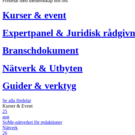
Fördelar med medlemskap hos oss
Kurser & event
Expertpanel & Juridisk rådgivn
Branschdokument
Nätverk & Utbyten
Guider & verktyg
Se alla fördelar
Kurser & Event
25
aug
SoMe-nätverket för redaktioner
Nätverk
26