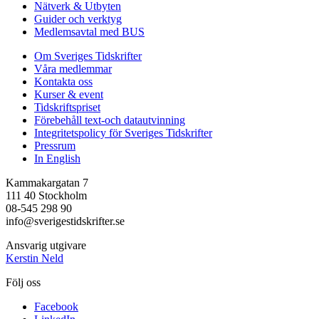
Nätverk & Utbyten
Guider och verktyg
Medlemsavtal med BUS
Om Sveriges Tidskrifter
Våra medlemmar
Kontakta oss
Kurser & event
Tidskriftspriset
Förebehåll text-och datautvinning
Integritetspolicy för Sveriges Tidskrifter
Pressrum
In English
Kammakargatan 7
111 40 Stockholm
08-545 298 90
info@sverigestidskrifter.se
Ansvarig utgivare
Kerstin Neld
Följ oss
Facebook