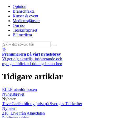
Opinion
Branschfakta
Kurser & event
Medlemstjänster
Om oss
Tidskriftspriset
Bli medlem
👋
Prenumerera på vårt nyhetsbrev
Vi ger dig aktuella, inspirerande och
nyttiga inblickar i tidningsbranschen
Tidigare artiklar
ELLE utanför boxen
Nyhetsbrevet
Nyheter
Tove Carlén blir ny jurist på Sveriges Tidskrifter
Nyheter
218. Live från Almedalen
Publicistpodden