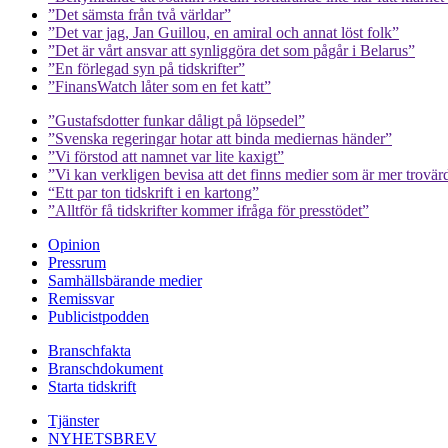
”Det sämsta från två världar”
”Det var jag, Jan Guillou, en amiral och annat löst folk”
”Det är vårt ansvar att synliggöra det som pågår i Belarus”
”En förlegad syn på tidskrifter”
”FinansWatch låter som en fet katt”
”Gustafsdotter funkar dåligt på löpsedel”
”Svenska regeringar hotar att binda mediernas händer”
”Vi förstod att namnet var lite kaxigt”
”Vi kan verkligen bevisa att det finns medier som är mer trovär
“Ett par ton tidskrift i en kartong”
”Alltför få tidskrifter kommer ifråga för presstödet”
Opinion
Pressrum
Samhällsbärande medier
Remissvar
Publicistpodden
Branschfakta
Branschdokument
Starta tidskrift
Tjänster
NYHETSBREV