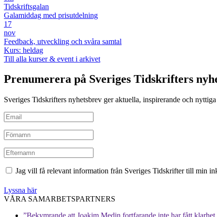
Tidskriftsgalan
Galamiddag med prisutdelning
17
nov
Feedback, utveckling och svåra samtal
Kurs: heldag
Till alla kurser & event i arkivet
Prenumerera på Sveriges Tidskrifters nyh
Sveriges Tidskrifters nyhetsbrev ger aktuella, inspirerande och nyttiga i
Jag vill få relevant information från Sveriges Tidskrifter till min 
Lyssna här
VÅRA SAMARBETSPARTNERS
”Bekymrande att Joakim Medin fortfarande inte har fått klarhet i