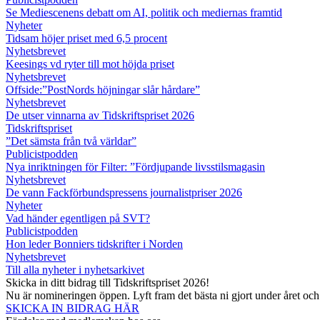
Se Mediescenens debatt om AI, politik och mediernas framtid
Nyheter
Tidsam höjer priset med 6,5 procent
Nyhetsbrevet
Keesings vd ryter till mot höjda priset
Nyhetsbrevet
Offside:”PostNords höjningar slår hårdare”
Nyhetsbrevet
De utser vinnarna av Tidskriftspriset 2026
Tidskriftspriset
”Det sämsta från två världar”
Publicistpodden
Nya inriktningen för Filter: ”Fördjupande livsstilsmagasin
Nyhetsbrevet
De vann Fackförbundspressens journalistpriser 2026
Nyheter
Vad händer egentligen på SVT?
Publicistpodden
Hon leder Bonniers tidskrifter i Norden
Nyhetsbrevet
Till alla nyheter i nyhetsarkivet
Skicka in ditt bidrag till Tidskriftspriset 2026!
Nu är nomineringen öppen. Lyft fram det bästa ni gjort under året oc
SKICKA IN BIDRAG HÄR