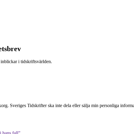
etsbrev
nblickar i tidskriftsvärlden.
inkorg. Sveriges Tidskrifter ska inte dela eller sälja min personliga info
 hans fall”