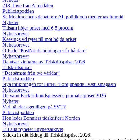
218. Live från Almedalen
Publicistpodden
Se Mediescenens debatt om AI, politik och mediernas framtid
Nyheter
Tidsam höjer priset med 6,5 procent
Nyhetsbrevet
Keesings vd ryter till mot höjda priset
Nyhetsbrevet
Offside:”PostNords höjningar slår hårdare”
Nyhetsbrevet
De utser vinnarna av Tidskriftspriset 2026
Tidskriftspriset
”Det sämsta från två världar”
Publicistpodden
Nya inriktningen för Filter: ”Fördjupande livsstilsmagasin
Nyhetsbrevet
De vann Fackförbundspressens journalistpriser 2026
Nyheter
Vad händer egentligen på SVT?
Publicistpodden
Hon leder Bonniers tidskrifter i Norden
Nyhetsbrevet
Till alla nyheter i nyhetsarkivet
Skicka in ditt bidrag till Tidskriftspriset 2026!