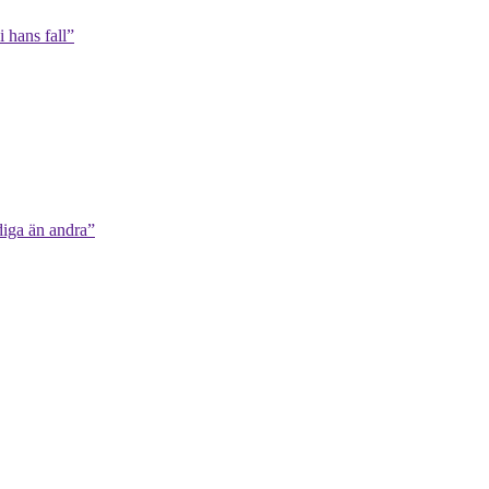
 hans fall”
diga än andra”