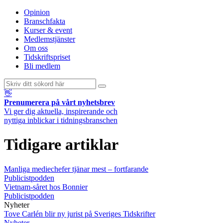
Opinion
Branschfakta
Kurser & event
Medlemstjänster
Om oss
Tidskriftspriset
Bli medlem
👋
Prenumerera på vårt nyhetsbrev
Vi ger dig aktuella, inspirerande och
nyttiga inblickar i tidningsbranschen
Tidigare artiklar
Manliga mediechefer tjänar mest – fortfarande
Publicistpodden
Vietnam-såret hos Bonnier
Publicistpodden
Nyheter
Tove Carlén blir ny jurist på Sveriges Tidskrifter
Nyheter