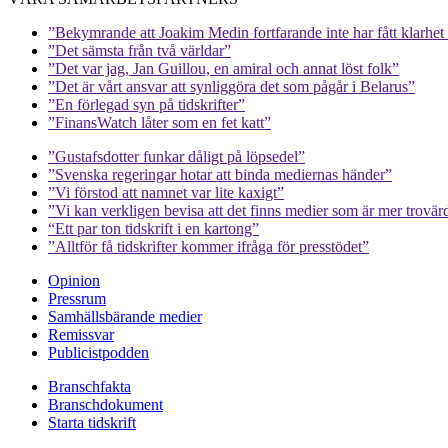
”Bekymrande att Joakim Medin fortfarande inte har fått klarhet i
”Det sämsta från två världar”
”Det var jag, Jan Guillou, en amiral och annat löst folk”
”Det är vårt ansvar att synliggöra det som pågår i Belarus”
”En förlegad syn på tidskrifter”
”FinansWatch låter som en fet katt”
”Gustafsdotter funkar dåligt på löpsedel”
”Svenska regeringar hotar att binda mediernas händer”
”Vi förstod att namnet var lite kaxigt”
”Vi kan verkligen bevisa att det finns medier som är mer trovär
“Ett par ton tidskrift i en kartong”
”Alltför få tidskrifter kommer ifråga för presstödet”
Opinion
Pressrum
Samhällsbärande medier
Remissvar
Publicistpodden
Branschfakta
Branschdokument
Starta tidskrift