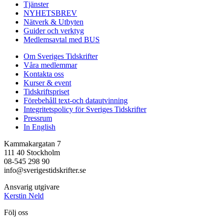
Tjänster
NYHETSBREV
Nätverk & Utbyten
Guider och verktyg
Medlemsavtal med BUS
Om Sveriges Tidskrifter
Våra medlemmar
Kontakta oss
Kurser & event
Tidskriftspriset
Förebehåll text-och datautvinning
Integritetspolicy för Sveriges Tidskrifter
Pressrum
In English
Kammakargatan 7
111 40 Stockholm
08-545 298 90
info@sverigestidskrifter.se
Ansvarig utgivare
Kerstin Neld
Följ oss