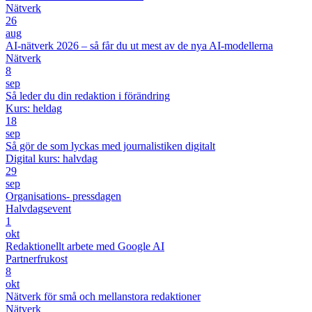
Nätverk
26
aug
AI-nätverk 2026 – så får du ut mest av de nya AI-modellerna
Nätverk
8
sep
Så leder du din redaktion i förändring
Kurs: heldag
18
sep
Så gör de som lyckas med journalistiken digitalt
Digital kurs: halvdag
29
sep
Organisations- pressdagen
Halvdagsevent
1
okt
Redaktionellt arbete med Google AI
Partnerfrukost
8
okt
Nätverk för små och mellanstora redaktioner
Nätverk