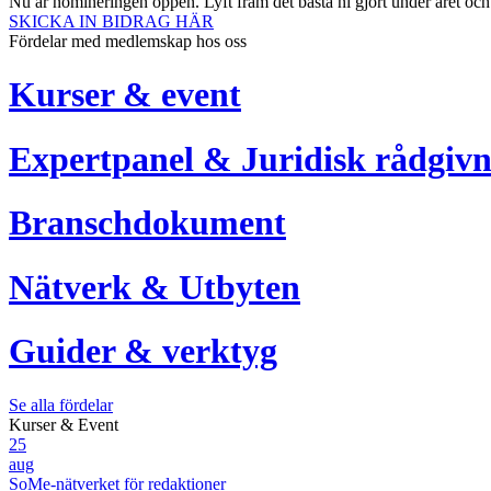
Nu är nomineringen öppen. Lyft fram det bästa ni gjort under året oc
SKICKA IN BIDRAG HÄR
Fördelar med medlemskap hos oss
Kurser & event
Expertpanel & Juridisk rådgivn
Branschdokument
Nätverk & Utbyten
Guider & verktyg
Se alla fördelar
Kurser & Event
25
aug
SoMe-nätverket för redaktioner