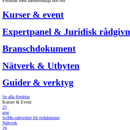
Fördelar med medlemskap hos oss
Kurser & event
Expertpanel & Juridisk rådgivn
Branschdokument
Nätverk & Utbyten
Guider & verktyg
Se alla fördelar
Kurser & Event
25
aug
SoMe-nätverket för redaktioner
Nätverk
26