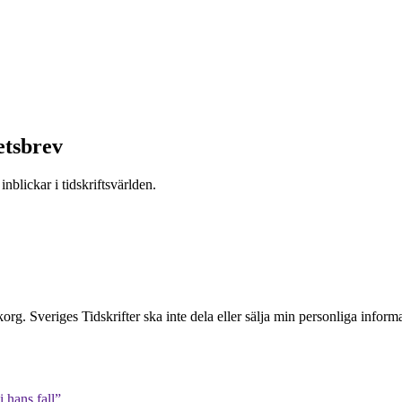
etsbrev
nblickar i tidskriftsvärlden.
inkorg. Sveriges Tidskrifter ska inte dela eller sälja min personliga info
 hans fall”