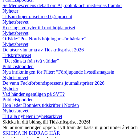
Se Mediescenens debatt om AI, politik och mediernas framtid
Nyheter
Tidsam höjer priset med 6,5 procent
Nyhetsbrevet
Keesings vd ryter till mot höjda priset
Nyhetsbrevet
Offside:”PostNords höjningar slår hårdare”
Nyhetsbrevet
De utser vinnarna av Tidskriftspriset 2026
Tidskriftspriset
”Det sämsta från två världar”
Publicistpodden
Nya inriktningen för Filter: ”Fördjupande livsstilsmagasin
Nyhetsbrevet
De vann Fackförbundspressens journalistpriser 2026
Nyheter
Vad händer egentligen på SVT?
Publicistpodden
Hon leder Bonniers tidskrifter i Norden
Nyhetsbrevet
Till alla nyheter i nyhetsarkivet
Skicka in ditt bidrag till Tidskriftspriset 2026!
Nu är nomineringen öppen. Lyft fram det bästa ni gjort under året oc
SKICKA IN BIDRAG HÄR