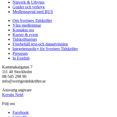
Nätverk & Utbyten
Guider och verktyg
Medlemsavtal med BUS
Om Sveriges Tidskrifter
Våra medlemmar
Kontakta oss
Kurser & event
Tidskriftspriset
Förebehåll text-och datautvinning
Integritetspolicy för Sveriges Tidskrifter
Pressrum
In English
Kammakargatan 7
111 40 Stockholm
08-545 298 90
info@sverigestidskrifter.se
Ansvarig utgivare
Kerstin Neld
Följ oss
Facebook