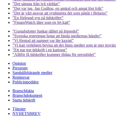
”Det sämsta från två världar”
”Det var jag, Jan Guillou, en amiral och annat löst folk”
”Det är vårt ansvar att synliggöra det som pågår i Belarus”
”En förlegad syn på tidskrifter”
”FinansWatch låter som en fet katt”
”Gustafsdotter funkar dåligt på löpsedel”
”Svenska regeringar hotar att binda mediernas händer”
”Vi förstod att namnet var lite kaxigt”
”Vi kan verkligen bevisa att det finns medier som är mer trovär
“Ett par ton tidskrift i en kartong”
”Alltför få tidskrifter kommer ifråga för presstödet”
Opinion
Pressrum
Samhällsbärande medier
Remissvar
Publicistpodden
Branschfakta
Branschdokument
Starta tidskrift
Tjänster
NYHETSBREV