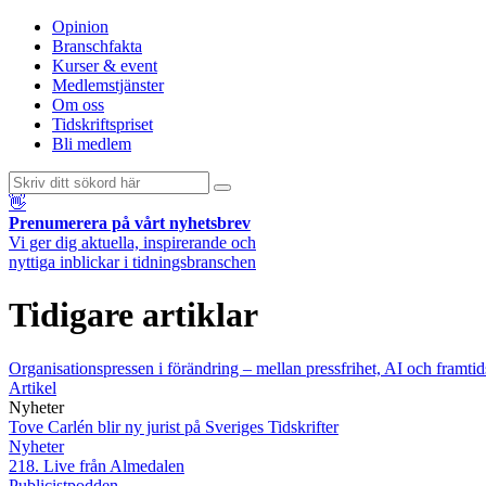
Opinion
Branschfakta
Kurser & event
Medlemstjänster
Om oss
Tidskriftspriset
Bli medlem
👋
Prenumerera på vårt nyhetsbrev
Vi ger dig aktuella, inspirerande och
nyttiga inblickar i tidningsbranschen
Tidigare artiklar
Organisationspressen i förändring – mellan pressfrihet, AI och framtid
Artikel
Nyheter
Tove Carlén blir ny jurist på Sveriges Tidskrifter
Nyheter
218. Live från Almedalen
Publicistpodden