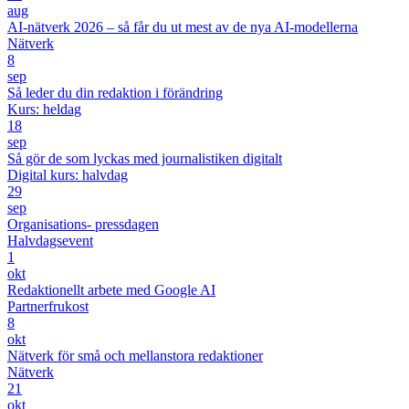
aug
AI-nätverk 2026 – så får du ut mest av de nya AI-modellerna
Nätverk
8
sep
Så leder du din redaktion i förändring
Kurs: heldag
18
sep
Så gör de som lyckas med journalistiken digitalt
Digital kurs: halvdag
29
sep
Organisations- pressdagen
Halvdagsevent
1
okt
Redaktionellt arbete med Google AI
Partnerfrukost
8
okt
Nätverk för små och mellanstora redaktioner
Nätverk
21
okt