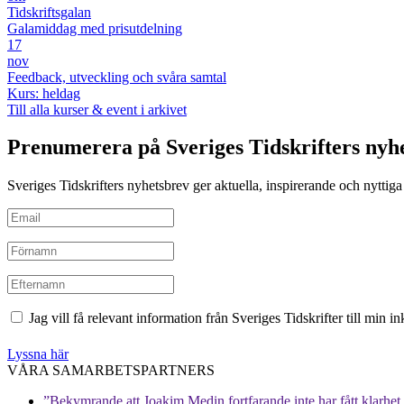
Tidskriftsgalan
Galamiddag med prisutdelning
17
nov
Feedback, utveckling och svåra samtal
Kurs: heldag
Till alla kurser & event i arkivet
Prenumerera på Sveriges Tidskrifters nyh
Sveriges Tidskrifters nyhetsbrev ger aktuella, inspirerande och nyttiga i
Jag vill få relevant information från Sveriges Tidskrifter till min 
Lyssna här
VÅRA SAMARBETSPARTNERS
”Bekymrande att Joakim Medin fortfarande inte har fått klarhet i