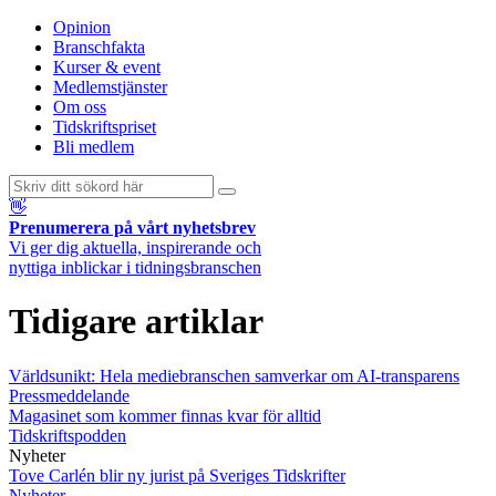
Opinion
Branschfakta
Kurser & event
Medlemstjänster
Om oss
Tidskriftspriset
Bli medlem
👋
Prenumerera på vårt nyhetsbrev
Vi ger dig aktuella, inspirerande och
nyttiga inblickar i tidningsbranschen
Tidigare artiklar
Världsunikt: Hela mediebranschen samverkar om AI-transparens
Pressmeddelande
Magasinet som kommer finnas kvar för alltid
Tidskriftspodden
Nyheter
Tove Carlén blir ny jurist på Sveriges Tidskrifter
Nyheter