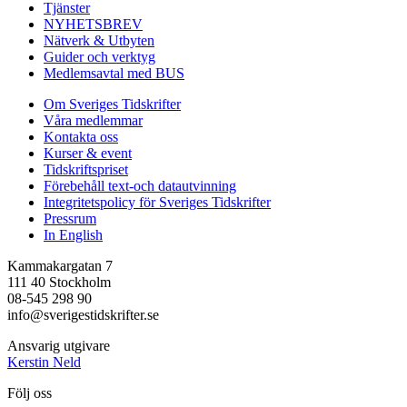
Tjänster
NYHETSBREV
Nätverk & Utbyten
Guider och verktyg
Medlemsavtal med BUS
Om Sveriges Tidskrifter
Våra medlemmar
Kontakta oss
Kurser & event
Tidskriftspriset
Förebehåll text-och datautvinning
Integritetspolicy för Sveriges Tidskrifter
Pressrum
In English
Kammakargatan 7
111 40 Stockholm
08-545 298 90
info@sverigestidskrifter.se
Ansvarig utgivare
Kerstin Neld
Följ oss