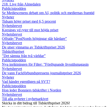
218. Live från Almedalen
Publicistpodden
Se Mediescenens debatt om AI, politik och mediernas framtid
Nyheter
Tidsam höjer priset med 6,5 procent
Nyhetsbrevet
Keesings vd ryter till mot höjda priset
Nyhetsbrevet
Offside:”PostNords höjningar slår hårdare”
Nyhetsbrevet
De utser vinnarna av Tidskriftspriset 2026
Tidskriftspriset
”Det sämsta från två världar”
Publicistpodden
Nya inriktningen för Filter: ”Fördjupande livsstilsmagasin
Nyhetsbrevet
De vann Fackförbundspressens journalistpriser 2026
Nyheter
Vad händer egentligen på SVT?
Publicistpodden
Hon leder Bonniers tidskrifter i Norden
Nyhetsbrevet
Till alla nyheter i nyhetsarkivet
Skicka in ditt bidrag till Tidskriftspriset 2026!