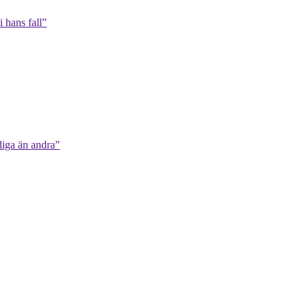
 hans fall”
diga än andra”