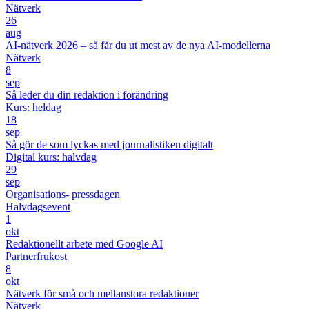
Nätverk
26
aug
AI-nätverk 2026 – så får du ut mest av de nya AI-modellerna
Nätverk
8
sep
Så leder du din redaktion i förändring
Kurs: heldag
18
sep
Så gör de som lyckas med journalistiken digitalt
Digital kurs: halvdag
29
sep
Organisations- pressdagen
Halvdagsevent
1
okt
Redaktionellt arbete med Google AI
Partnerfrukost
8
okt
Nätverk för små och mellanstora redaktioner
Nätverk