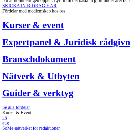
Nu är nomineringen öppen. Lyft fram det bästa ni gjort under året oc
SKICKA IN BIDRAG HÄR
Fördelar med medlemskap hos oss
Kurser & event
Expertpanel & Juridisk rådgivn
Branschdokument
Nätverk & Utbyten
Guider & verktyg
Se alla fördelar
Kurser & Event
25
aug
SoMe-nätverket för redaktioner