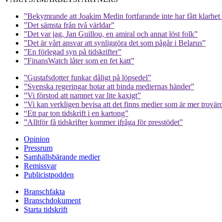
”Bekymrande att Joakim Medin fortfarande inte har fått klarhet i
”Det sämsta från två världar”
”Det var jag, Jan Guillou, en amiral och annat löst folk”
”Det är vårt ansvar att synliggöra det som pågår i Belarus”
”En förlegad syn på tidskrifter”
”FinansWatch låter som en fet katt”
”Gustafsdotter funkar dåligt på löpsedel”
”Svenska regeringar hotar att binda mediernas händer”
”Vi förstod att namnet var lite kaxigt”
”Vi kan verkligen bevisa att det finns medier som är mer trovär
“Ett par ton tidskrift i en kartong”
”Alltför få tidskrifter kommer ifråga för presstödet”
Opinion
Pressrum
Samhällsbärande medier
Remissvar
Publicistpodden
Branschfakta
Branschdokument
Starta tidskrift