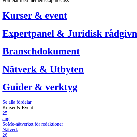
Fördelar med medlemskap hos oss
Kurser & event
Expertpanel & Juridisk rådgivn
Branschdokument
Nätverk & Utbyten
Guider & verktyg
Se alla fördelar
Kurser & Event
25
aug
SoMe-nätverket för redaktioner
Nätverk
26