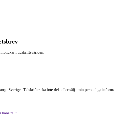
etsbrev
nblickar i tidskriftsvärlden.
inkorg. Sveriges Tidskrifter ska inte dela eller sälja min personliga info
 hans fall”