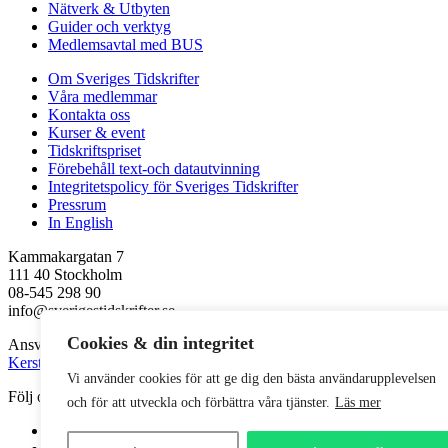
Nätverk & Utbyten
Guider och verktyg
Medlemsavtal med BUS
Om Sveriges Tidskrifter
Våra medlemmar
Kontakta oss
Kurser & event
Tidskriftspriset
Förebehåll text-och datautvinning
Integritetspolicy för Sveriges Tidskrifter
Pressrum
In English
Kammakargatan 7
111 40 Stockholm
08-545 298 90
info@sverigestidskrifter.se
Cookies & din integritet
Ansvarig utgivare
Kerstin Neld
Vi använder cookies för att ge dig den bästa användarupplevelsen
Följ oss
och för att utveckla och förbättra våra tjänster.
Läs mer
Facebook