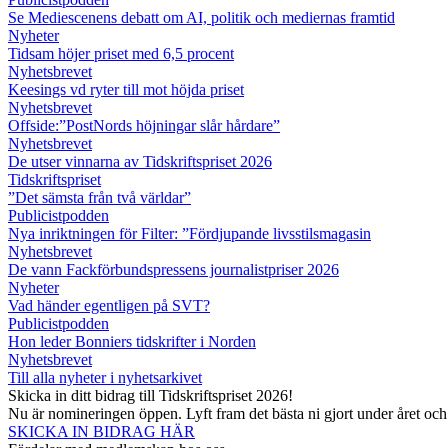
Se Mediescenens debatt om AI, politik och mediernas framtid
Nyheter
Tidsam höjer priset med 6,5 procent
Nyhetsbrevet
Keesings vd ryter till mot höjda priset
Nyhetsbrevet
Offside:”PostNords höjningar slår hårdare”
Nyhetsbrevet
De utser vinnarna av Tidskriftspriset 2026
Tidskriftspriset
”Det sämsta från två världar”
Publicistpodden
Nya inriktningen för Filter: ”Fördjupande livsstilsmagasin
Nyhetsbrevet
De vann Fackförbundspressens journalistpriser 2026
Nyheter
Vad händer egentligen på SVT?
Publicistpodden
Hon leder Bonniers tidskrifter i Norden
Nyhetsbrevet
Till alla nyheter i nyhetsarkivet
Skicka in ditt bidrag till Tidskriftspriset 2026!
Nu är nomineringen öppen. Lyft fram det bästa ni gjort under året oc
SKICKA IN BIDRAG HÄR