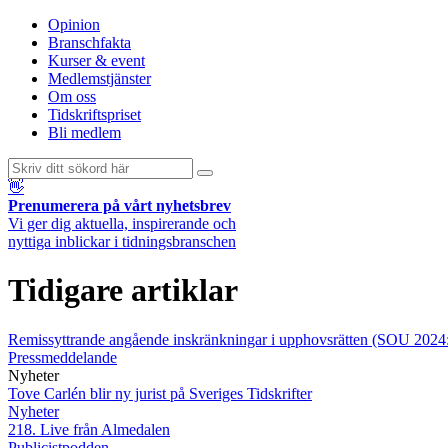
Opinion
Branschfakta
Kurser & event
Medlemstjänster
Om oss
Tidskriftspriset
Bli medlem
👋
Prenumerera på vårt nyhetsbrev
Vi ger dig aktuella, inspirerande och
nyttiga inblickar i tidningsbranschen
Tidigare artiklar
Remissyttrande angående inskränkningar i upphovsrätten (SOU 2024
Pressmeddelande
Nyheter
Tove Carlén blir ny jurist på Sveriges Tidskrifter
Nyheter
218. Live från Almedalen
Publicistpodden