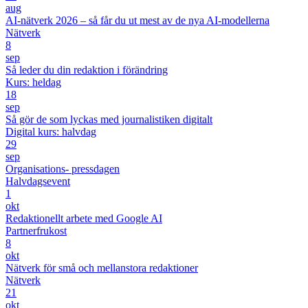
aug
AI-nätverk 2026 – så får du ut mest av de nya AI-modellerna
Nätverk
8
sep
Så leder du din redaktion i förändring
Kurs: heldag
18
sep
Så gör de som lyckas med journalistiken digitalt
Digital kurs: halvdag
29
sep
Organisations- pressdagen
Halvdagsevent
1
okt
Redaktionellt arbete med Google AI
Partnerfrukost
8
okt
Nätverk för små och mellanstora redaktioner
Nätverk
21
okt