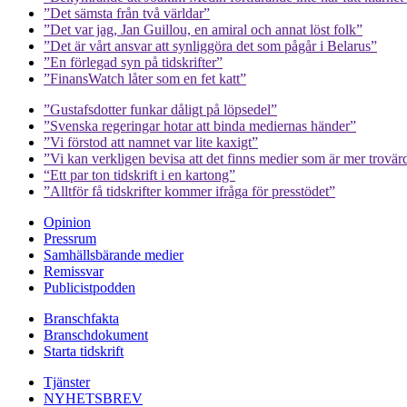
”Det sämsta från två världar”
”Det var jag, Jan Guillou, en amiral och annat löst folk”
”Det är vårt ansvar att synliggöra det som pågår i Belarus”
”En förlegad syn på tidskrifter”
”FinansWatch låter som en fet katt”
”Gustafsdotter funkar dåligt på löpsedel”
”Svenska regeringar hotar att binda mediernas händer”
”Vi förstod att namnet var lite kaxigt”
”Vi kan verkligen bevisa att det finns medier som är mer trovär
“Ett par ton tidskrift i en kartong”
”Alltför få tidskrifter kommer ifråga för presstödet”
Opinion
Pressrum
Samhällsbärande medier
Remissvar
Publicistpodden
Branschfakta
Branschdokument
Starta tidskrift
Tjänster
NYHETSBREV