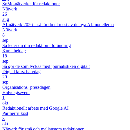
SoMe-nätverket för redaktioner
Nätverk
26
aug
AI-nätverk 2026 – så får du ut mest av de nya AI-modellerna
Nätverk
8
sep
Så leder du din redaktion i förändring
Kurs: heldag
18
sep
Så gör de som lyckas med journalistiken digitalt
Digital kurs: halvdag
29
sep
Organisations- pressdagen
Halvdagsevent
1
okt
Redaktionellt arbete med Google AI
Partnerfrukost
8
okt
Nätverk för små och mellanstora redaktioner