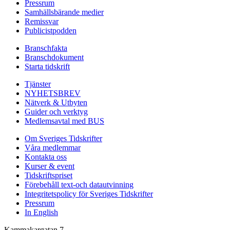
Pressrum
Samhällsbärande medier
Remissvar
Publicistpodden
Branschfakta
Branschdokument
Starta tidskrift
Tjänster
NYHETSBREV
Nätverk & Utbyten
Guider och verktyg
Medlemsavtal med BUS
Om Sveriges Tidskrifter
Våra medlemmar
Kontakta oss
Kurser & event
Tidskriftspriset
Förebehåll text-och datautvinning
Integritetspolicy för Sveriges Tidskrifter
Pressrum
In English
Kammakargatan 7