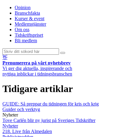
Opinion
Branschfakta
Kurser & event
Medlemstjänster
Om oss
Tidskriftspriset
Bli medlem
👋
Prenumerera på vårt nyhetsbrev
Vi ger dig aktuella, inspirerande och
nyttiga inblickar i tidningsbranschen
Tidigare artiklar
GUIDE: Så preppar du tidningen för kris och krig
Guider och verktyg
Nyheter
Tove Carlén blir ny jurist på Sveriges Tidskrifter
Nyheter
218. Live från Almedalen
Publicistpodden