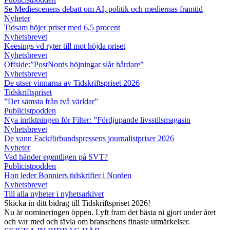
Se Mediescenens debatt om AI, politik och mediernas framtid
Nyheter
Tidsam höjer priset med 6,5 procent
Nyhetsbrevet
Keesings vd ryter till mot höjda priset
Nyhetsbrevet
Offside:”PostNords höjningar slår hårdare”
Nyhetsbrevet
De utser vinnarna av Tidskriftspriset 2026
Tidskriftspriset
”Det sämsta från två världar”
Publicistpodden
Nya inriktningen för Filter: ”Fördjupande livsstilsmagasin
Nyhetsbrevet
De vann Fackförbundspressens journalistpriser 2026
Nyheter
Vad händer egentligen på SVT?
Publicistpodden
Hon leder Bonniers tidskrifter i Norden
Nyhetsbrevet
Till alla nyheter i nyhetsarkivet
Skicka in ditt bidrag till Tidskriftspriset 2026!
Nu är nomineringen öppen. Lyft fram det bästa ni gjort under året
och var med och tävla om branschens finaste utmärkelser.