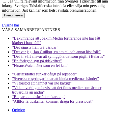
Jag vill få relevant information från Sveriges Tidskrifter till min
inkorg. Sveriges Tidskrifter ska inte dela eller sälja min personliga
information. Jag kan när som helst avsluta prenumerationen.
Lyssna här
VÅRA SAMARBETSPARTNERS
”Bekymrande att Joakim Medin fortfarande inte har fått
klarhet i hans fall”
”Det sämsta från två världar”
”Det var jag, Jan Guillou, en amiral och annat löst folk”
”Det är vårt ansvar att synliggöra det som pågår i Belarus”
”En förlegad syn på tidskrifter”
”FinansWatch låter som en fet katt”
”Gustafsdotter funkar dåligt på löpsedel”
”Svenska regeringar hotar att binda mediernas händer”
”Vi förstod att namnet var lite kaxigt”
”Vi kan verkligen bevisa att det finns medier som är mer
trovärdiga än andra”
“Ett par ton tidskrift i en kartong”
”Alltför få tidskrifter kommer ifråga för presstödet”
Opinion