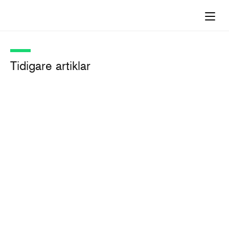
Tidigare artiklar
Remissyttrande angående
inskränkningar i upphovsrätten
(SOU 2024:4)
Pressmeddelande