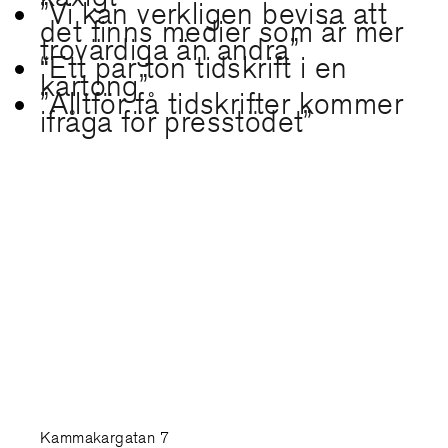
”Vi kan verkligen bevisa att
det finns medier som är mer
trovärdiga än andra”
“Ett par ton tidskrift i en
kartong”
”Alltför få tidskrifter kommer
ifråga för presstödet”
Kammakargatan 7