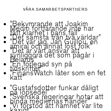
VÅRA SAMARBETSPARTNERS
”Bekymrande att Joakim
Medin fortfarande inte har
fått klarhet i hans fall”
”Det sämsta från två världar”
”Det var jag, Jan Guillou, en
amiral och annat löst folk”
”Det är vårt ansvar att
synliggöra det som pågår i
Belarus”
”En förlegad syn på
tidskrifter”
”FinansWatch låter som en fet
katt”
”Gustafsdotter funkar dåligt
på löpsedel”
”Svenska regeringar hotar att
binda mediernas händer”
”Vi förstod att namnet var lite
kaxigt”