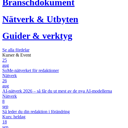
Branschdokument
Nätverk & Utbyten
Guider & verktyg
Se alla fördelar
Kurser & Event
25
aug
SoMe-nätverket för redaktioner
Nätverk
26
aug
AI-nätverk 2026 – så får du ut mest av de nya AI-modellerna
Nätverk
8
sep
Så leder du din redaktion i förändring
Kurs: heldag
18
sep