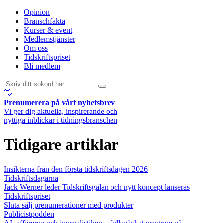
Opinion
Branschfakta
Kurser & event
Medlemstjänster
Om oss
Tidskriftspriset
Bli medlem
👋
Prenumerera på vårt nyhetsbrev
Vi ger dig aktuella, inspirerande och
nyttiga inblickar i tidningsbranschen
Tidigare artiklar
Insikterna från den första tidskriftsdagen 2026
Tidskriftsdagarna
Jack Werner leder Tidskriftsgalan och nytt koncept lanseras
Tidskriftspriset
Sluta sälj prenumerationer med produkter
Publicistpodden
AI, affärerna och journalistiken – fullspäckat program på