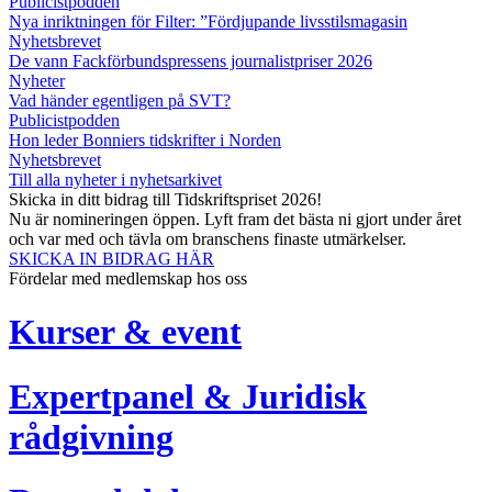
Publicistpodden
Nya inriktningen för Filter: ”Fördjupande livsstilsmagasin
Nyhetsbrevet
De vann Fackförbundspressens journalistpriser 2026
Nyheter
Vad händer egentligen på SVT?
Publicistpodden
Hon leder Bonniers tidskrifter i Norden
Nyhetsbrevet
Till alla nyheter i nyhetsarkivet
Skicka in ditt bidrag till Tidskriftspriset 2026!
Nu är nomineringen öppen. Lyft fram det bästa ni gjort under året
och var med och tävla om branschens finaste utmärkelser.
SKICKA IN BIDRAG HÄR
Fördelar med medlemskap hos oss
Kurser & event
Expertpanel & Juridisk
rådgivning