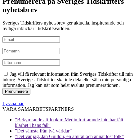
Prenumerera på Sveriges Tidskrifters
nyhetsbrev
Sveriges Tidskrifters nyhetsbrev ger aktuella, inspirerande och
nyttiga inblickar i tidskriftsvärlden.
Jag vill få relevant information från Sveriges Tidskrifter till min
inkorg. Sveriges Tidskrifter ska inte dela eller sälja min personliga
information. Jag kan när som helst avsluta prenumerationen.
Lyssna här
VÅRA SAMARBETSPARTNERS
”Bekymrande att Joakim Medin fortfarande inte har fått
klarhet i hans fall”
”Det sämsta från två världar”
”Det var jag, Jan Guillou, en amiral och annat löst folk”