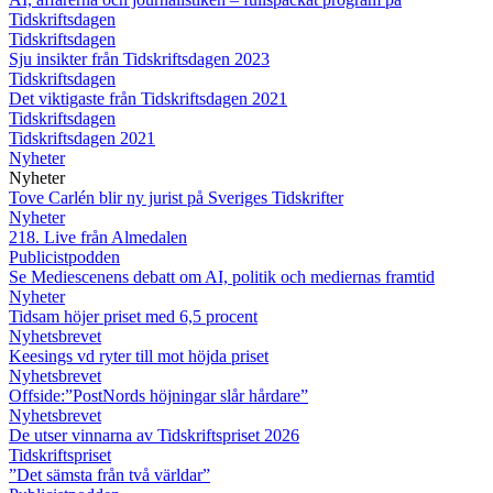
Tidskriftsdagen
Tidskriftsdagen
Sju insikter från Tidskriftsdagen 2023
Tidskriftsdagen
Det viktigaste från Tidskriftsdagen 2021
Tidskriftsdagen
Tidskriftsdagen 2021
Nyheter
Nyheter
Tove Carlén blir ny jurist på Sveriges Tidskrifter
Nyheter
218. Live från Almedalen
Publicistpodden
Se Mediescenens debatt om AI, politik och mediernas framtid
Nyheter
Tidsam höjer priset med 6,5 procent
Nyhetsbrevet
Keesings vd ryter till mot höjda priset
Nyhetsbrevet
Offside:”PostNords höjningar slår hårdare”
Nyhetsbrevet
De utser vinnarna av Tidskriftspriset 2026
Tidskriftspriset
”Det sämsta från två världar”