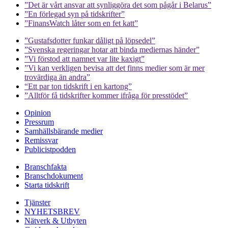
”Det är vårt ansvar att synliggöra det som pågår i Belarus”
”En förlegad syn på tidskrifter”
”FinansWatch låter som en fet katt”
”Gustafsdotter funkar dåligt på löpsedel”
”Svenska regeringar hotar att binda mediernas händer”
”Vi förstod att namnet var lite kaxigt”
”Vi kan verkligen bevisa att det finns medier som är mer
trovärdiga än andra”
“Ett par ton tidskrift i en kartong”
”Alltför få tidskrifter kommer ifråga för presstödet”
Opinion
Pressrum
Samhällsbärande medier
Remissvar
Publicistpodden
Branschfakta
Branschdokument
Starta tidskrift
Tjänster
NYHETSBREV
Nätverk & Utbyten