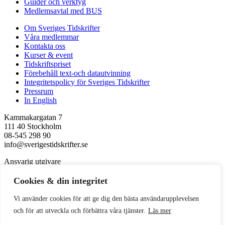
Guider och verktyg
Medlemsavtal med BUS
Om Sveriges Tidskrifter
Våra medlemmar
Kontakta oss
Kurser & event
Tidskriftspriset
Förebehåll text-och datautvinning
Integritetspolicy för Sveriges Tidskrifter
Pressrum
In English
Kammakargatan 7
111 40 Stockholm
08-545 298 90
info@sverigestidskrifter.se
Ansvarig utgivare
Kerstin Neld
Cookies & din integritet
Följ oss
Vi använder cookies för att ge dig den bästa användarupplevelsen
Facebook
och för att utveckla och förbättra våra tjänster.
Läs mer
LinkedIn
Instagram