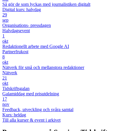
Så gör de som lyckas med journalistiken digitalt
Digital kurs: halvdag
29
sep
Organisations- pressdagen
Halvdagsevent
1
okt
Redaktionellt arbete med Google AI
Partnerfrukost
8
okt
Nätverk för små och mellanstora redaktioner
Nätverk
21
okt
Tidskriftsgalan
Galamiddag med prisutdelning
17
nov
Feedback, utveckling och svåra samtal
Kurs: heldag
Till alla kurser & event i arkivet