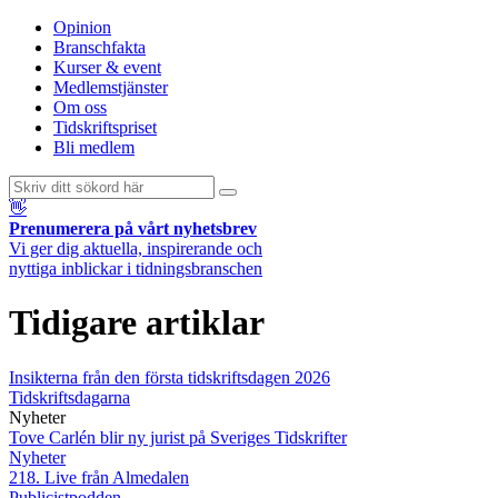
Opinion
Branschfakta
Kurser & event
Medlemstjänster
Om oss
Tidskriftspriset
Bli medlem
👋
Prenumerera på vårt nyhetsbrev
Vi ger dig aktuella, inspirerande och
nyttiga inblickar i tidningsbranschen
Tidigare artiklar
Insikterna från den första tidskriftsdagen 2026
Tidskriftsdagarna
Nyheter
Tove Carlén blir ny jurist på Sveriges Tidskrifter
Nyheter
218. Live från Almedalen
Publicistpodden