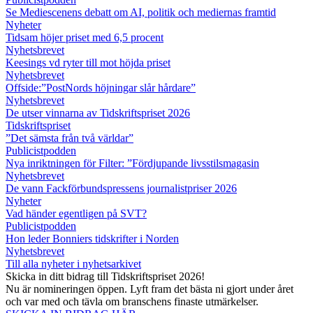
Se Mediescenens debatt om AI, politik och mediernas framtid
Nyheter
Tidsam höjer priset med 6,5 procent
Nyhetsbrevet
Keesings vd ryter till mot höjda priset
Nyhetsbrevet
Offside:”PostNords höjningar slår hårdare”
Nyhetsbrevet
De utser vinnarna av Tidskriftspriset 2026
Tidskriftspriset
”Det sämsta från två världar”
Publicistpodden
Nya inriktningen för Filter: ”Fördjupande livsstilsmagasin
Nyhetsbrevet
De vann Fackförbundspressens journalistpriser 2026
Nyheter
Vad händer egentligen på SVT?
Publicistpodden
Hon leder Bonniers tidskrifter i Norden
Nyhetsbrevet
Till alla nyheter i nyhetsarkivet
Skicka in ditt bidrag till Tidskriftspriset 2026!
Nu är nomineringen öppen. Lyft fram det bästa ni gjort under året
och var med och tävla om branschens finaste utmärkelser.