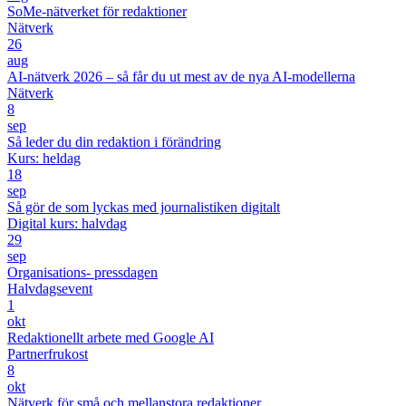
SoMe-nätverket för redaktioner
Nätverk
26
aug
AI-nätverk 2026 – så får du ut mest av de nya AI-modellerna
Nätverk
8
sep
Så leder du din redaktion i förändring
Kurs: heldag
18
sep
Så gör de som lyckas med journalistiken digitalt
Digital kurs: halvdag
29
sep
Organisations- pressdagen
Halvdagsevent
1
okt
Redaktionellt arbete med Google AI
Partnerfrukost
8
okt
Nätverk för små och mellanstora redaktioner