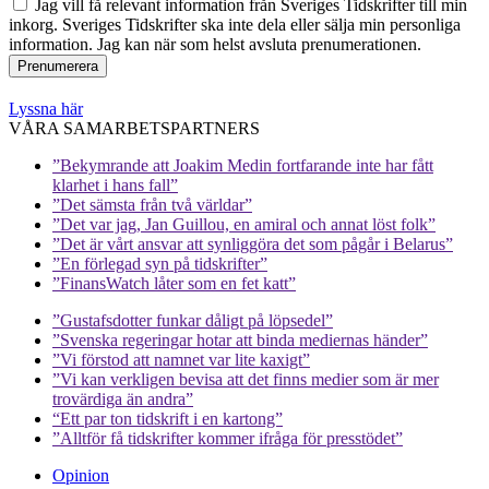
Jag vill få relevant information från Sveriges Tidskrifter till min
inkorg. Sveriges Tidskrifter ska inte dela eller sälja min personliga
information. Jag kan när som helst avsluta prenumerationen.
Lyssna här
VÅRA SAMARBETSPARTNERS
”Bekymrande att Joakim Medin fortfarande inte har fått
klarhet i hans fall”
”Det sämsta från två världar”
”Det var jag, Jan Guillou, en amiral och annat löst folk”
”Det är vårt ansvar att synliggöra det som pågår i Belarus”
”En förlegad syn på tidskrifter”
”FinansWatch låter som en fet katt”
”Gustafsdotter funkar dåligt på löpsedel”
”Svenska regeringar hotar att binda mediernas händer”
”Vi förstod att namnet var lite kaxigt”
”Vi kan verkligen bevisa att det finns medier som är mer
trovärdiga än andra”
“Ett par ton tidskrift i en kartong”
”Alltför få tidskrifter kommer ifråga för presstödet”
Opinion