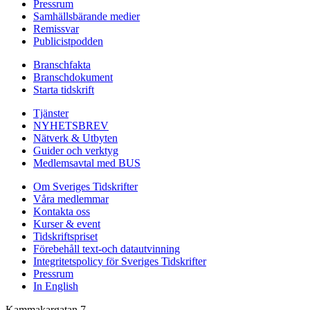
Pressrum
Samhällsbärande medier
Remissvar
Publicistpodden
Branschfakta
Branschdokument
Starta tidskrift
Tjänster
NYHETSBREV
Nätverk & Utbyten
Guider och verktyg
Medlemsavtal med BUS
Om Sveriges Tidskrifter
Våra medlemmar
Kontakta oss
Kurser & event
Tidskriftspriset
Förebehåll text-och datautvinning
Integritetspolicy för Sveriges Tidskrifter
Pressrum
In English
Kammakargatan 7