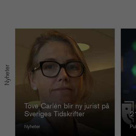
Nyheter
Tove Carlén blir ny jurist på
Sveriges Tidskrifter
2
Nyheter
Pu