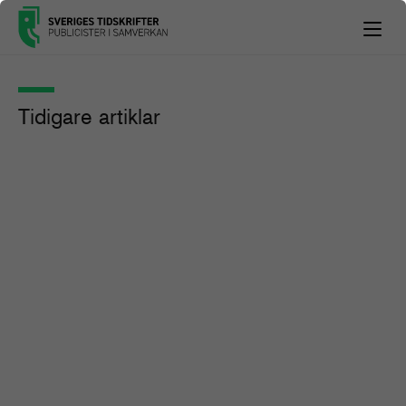
Tidigare artiklar
Därför är e-tidningen inte framtiden
Publicistpodden