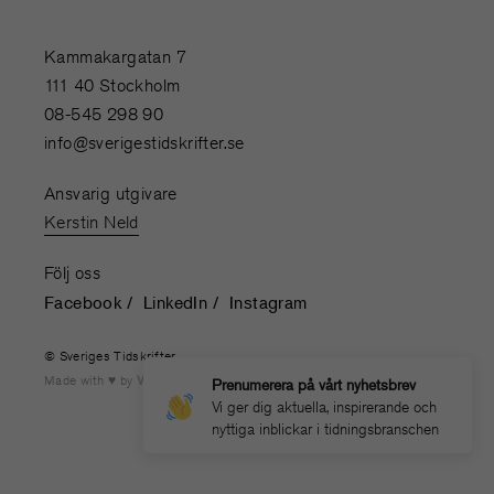
Kammakargatan 7
111 40 Stockholm
08-545 298 90
info@sverigestidskrifter.se
Ansvarig utgivare
Kerstin Neld
Följ oss
Facebook
LinkedIn
Instagram
© Sveriges Tidskrifter
Made with
by
WONDERFOUR
Prenumerera på vårt nyhetsbrev
Vi ger dig aktuella, inspirerande och
nyttiga inblickar i tidningsbranschen