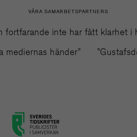
VÅRA SAMARBETSPARTNERS
farande inte har fått klarhet i hans
binda mediernas händer”
”Gustaf