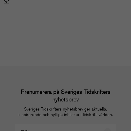
SoMe-nätverket för
u
redaktioner
m
Nätverk
Nä
Prenumerera på Sveriges Tidskrifters
nyhetsbrev
Sveriges Tidskrifters nyhetsbrev ger aktuella,
inspirerande och nyttiga inblickar i tidskriftsvärlden.