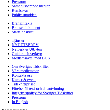
Pressrum
Samhällsbärande medier
Remissvar
Publicistpodden
Branschfakta
Branschdokument
Starta tidskrift
Tjänster
NYHETSBREV
Nätverk & Utbyten
Guider och verktyg
Medlemsavtal med BUS
Om Sveriges Tidskrifter
Våra medlemmar
Kontakta oss
Kurser & event
Tidskriftspriset
Förebehåll text-och datautvinning
Integritetspolicy för Sveriges Tidskrifter
Pressrum
In English