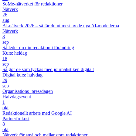
SoMe-nätverket för redaktioner
Nätverk
26
aug
AI-nätverk 2026 – så får du ut mest av de nya AI-modellerna
Nätverk
8
sep
Så leder du din redaktion i förändring
Kurs: heldag
18
sep
Så gör de som lyckas med journalistiken digitalt
Digital kurs: halvdag
29
sep
Organisations- pressdagen
Halvdagsevent
1
okt
Redaktionellt arbete med Google AI
Partnerfrukost
8
okt
Nätverk för små och mellanstora redaktioner