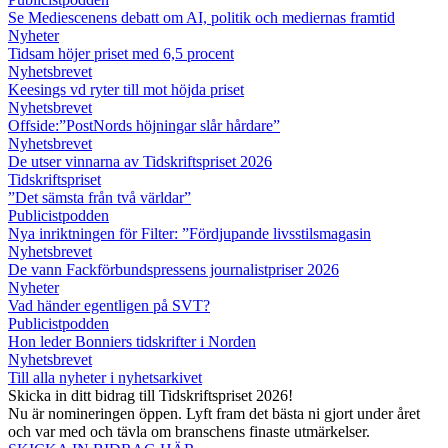
Se Mediescenens debatt om AI, politik och mediernas framtid
Nyheter
Tidsam höjer priset med 6,5 procent
Nyhetsbrevet
Keesings vd ryter till mot höjda priset
Nyhetsbrevet
Offside:”PostNords höjningar slår hårdare”
Nyhetsbrevet
De utser vinnarna av Tidskriftspriset 2026
Tidskriftspriset
”Det sämsta från två världar”
Publicistpodden
Nya inriktningen för Filter: ”Fördjupande livsstilsmagasin
Nyhetsbrevet
De vann Fackförbundspressens journalistpriser 2026
Nyheter
Vad händer egentligen på SVT?
Publicistpodden
Hon leder Bonniers tidskrifter i Norden
Nyhetsbrevet
Till alla nyheter i nyhetsarkivet
Skicka in ditt bidrag till Tidskriftspriset 2026!
Nu är nomineringen öppen. Lyft fram det bästa ni gjort under året
och var med och tävla om branschens finaste utmärkelser.