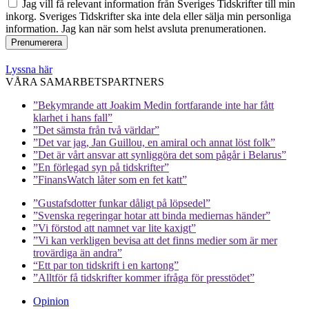
Jag vill få relevant information från Sveriges Tidskrifter till min
inkorg. Sveriges Tidskrifter ska inte dela eller sälja min personliga
information. Jag kan när som helst avsluta prenumerationen.
Lyssna här
VÅRA SAMARBETSPARTNERS
”Bekymrande att Joakim Medin fortfarande inte har fått
klarhet i hans fall”
”Det sämsta från två världar”
”Det var jag, Jan Guillou, en amiral och annat löst folk”
”Det är vårt ansvar att synliggöra det som pågår i Belarus”
”En förlegad syn på tidskrifter”
”FinansWatch låter som en fet katt”
”Gustafsdotter funkar dåligt på löpsedel”
”Svenska regeringar hotar att binda mediernas händer”
”Vi förstod att namnet var lite kaxigt”
”Vi kan verkligen bevisa att det finns medier som är mer
trovärdiga än andra”
“Ett par ton tidskrift i en kartong”
”Alltför få tidskrifter kommer ifråga för presstödet”
Opinion