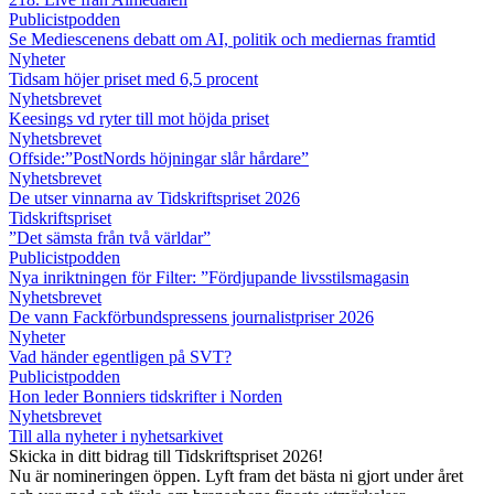
Publicistpodden
Se Mediescenens debatt om AI, politik och mediernas framtid
Nyheter
Tidsam höjer priset med 6,5 procent
Nyhetsbrevet
Keesings vd ryter till mot höjda priset
Nyhetsbrevet
Offside:”PostNords höjningar slår hårdare”
Nyhetsbrevet
De utser vinnarna av Tidskriftspriset 2026
Tidskriftspriset
”Det sämsta från två världar”
Publicistpodden
Nya inriktningen för Filter: ”Fördjupande livsstilsmagasin
Nyhetsbrevet
De vann Fackförbundspressens journalistpriser 2026
Nyheter
Vad händer egentligen på SVT?
Publicistpodden
Hon leder Bonniers tidskrifter i Norden
Nyhetsbrevet
Till alla nyheter i nyhetsarkivet
Skicka in ditt bidrag till Tidskriftspriset 2026!
Nu är nomineringen öppen. Lyft fram det bästa ni gjort under året