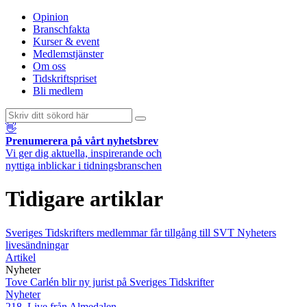
Opinion
Branschfakta
Kurser & event
Medlemstjänster
Om oss
Tidskriftspriset
Bli medlem
👋
Prenumerera på vårt nyhetsbrev
Vi ger dig aktuella, inspirerande och
nyttiga inblickar i tidningsbranschen
Tidigare artiklar
Sveriges Tidskrifters medlemmar får tillgång till SVT Nyheters
livesändningar
Artikel
Nyheter
Tove Carlén blir ny jurist på Sveriges Tidskrifter
Nyheter
218. Live från Almedalen