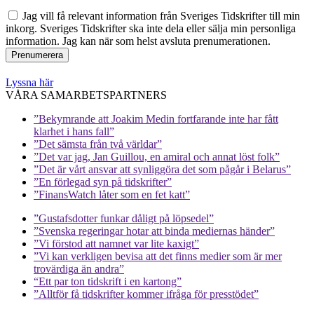
Jag vill få relevant information från Sveriges Tidskrifter till min
inkorg. Sveriges Tidskrifter ska inte dela eller sälja min personliga
information. Jag kan när som helst avsluta prenumerationen.
Lyssna här
VÅRA SAMARBETSPARTNERS
”Bekymrande att Joakim Medin fortfarande inte har fått
klarhet i hans fall”
”Det sämsta från två världar”
”Det var jag, Jan Guillou, en amiral och annat löst folk”
”Det är vårt ansvar att synliggöra det som pågår i Belarus”
”En förlegad syn på tidskrifter”
”FinansWatch låter som en fet katt”
”Gustafsdotter funkar dåligt på löpsedel”
”Svenska regeringar hotar att binda mediernas händer”
”Vi förstod att namnet var lite kaxigt”
”Vi kan verkligen bevisa att det finns medier som är mer
trovärdiga än andra”
“Ett par ton tidskrift i en kartong”
”Alltför få tidskrifter kommer ifråga för presstödet”