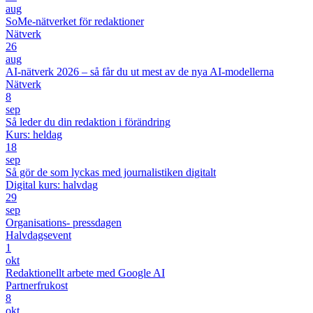
aug
SoMe-nätverket för redaktioner
Nätverk
26
aug
AI-nätverk 2026 – så får du ut mest av de nya AI-modellerna
Nätverk
8
sep
Så leder du din redaktion i förändring
Kurs: heldag
18
sep
Så gör de som lyckas med journalistiken digitalt
Digital kurs: halvdag
29
sep
Organisations- pressdagen
Halvdagsevent
1
okt
Redaktionellt arbete med Google AI
Partnerfrukost
8
okt