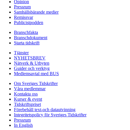
Opinion
Pressrum
Samhällsbärande medier
Remissvar
Publicistpodden
Branschfakta
Branschdokument
Starta tidskrift
Tjänster
NYHETSBREV
Nätverk & Utbyten
Guider och verktyg
Medlemsavtal med BUS
Om Sveriges Tidskrifter
Våra medlemmar
Kontakta oss
Kurser & event
Tidskriftspriset
Förebehåll text-och datautvinning
Integritetspolicy för Sveriges Tidskrifter
Pressrum
In English