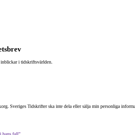
etsbrev
nblickar i tidskriftsvärlden.
inkorg. Sveriges Tidskrifter ska inte dela eller sälja min personliga info
 hans fall”