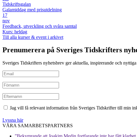
Tidskriftsgalan
Galamiddag med prisutdelning
17
nov
Feedback, utveckling och svåra samtal
Kurs: heldag
Till alla kurser & event i arkivet
Prenumerera på Sveriges Tidskrifters nyh
Sveriges Tidskrifters nyhetsbrev ger aktuella, inspirerande och nyttiga i
Jag vill få relevant information från Sveriges Tidskrifter till min 
Lyssna här
VÅRA SAMARBETSPARTNERS
”Bekymrande att Joakim Medin fortfarande inte har fått klarhet i