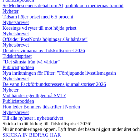
Se Mediescenens debatt om AI, politik och mediernas framtid
Nyheter
Tidsam höjer priset med 6,5 procent
Nyhetsbrevet
Keesings vd ryter till mot höjda priset
Nyhetsbrevet
Offside:”PostNords höjningar slår hårdare”
Nyhetsbrevet
De utser vinnarna av Tidskriftspriset 2026
Tidskriftspriset
”Det sämsta från två världar”
Publicistpodden
Nya inriktningen för Filter: ”Fördjupande livsstilsmagasin
Nyhetsbrevet
De vann Fackförbundspressens journalistpriser 2026
Nyheter
Vad händer egentligen på SVT?
Publicistpodden
Hon leder Bonniers tidskrifter i Norden
Nyhetsbrevet
Till alla nyheter i nyhetsarkivet
Skicka in ditt bidrag till Tidskriftspriset 2026!
Nu är nomineringen öppen. Lyft fram det bästa ni gjort under året oc
SKICKA IN BIDRAG HÄR