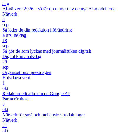
aug
AI-nätverk 2026 – så får du ut mest av de nya AI-modellerna
Nätverk
8
sep
Så leder du din redaktion i förändring
Kurs: heldag
18
sep
Så gör de som lyckas med journalistiken digitalt
Digital kurs: halvdag
29
sep
Organisations- pressdagen
Halvdagsevent
1
okt
Redaktionellt arbete med Google AI
Partnerfrukost
8
okt
Nätverk för små och mellanstora redaktioner
Nätverk
21
okt