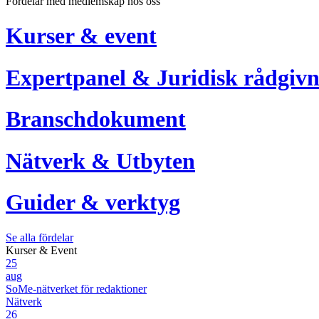
Fördelar med medlemskap hos oss
Kurser & event
Expertpanel & Juridisk rådgivn
Branschdokument
Nätverk & Utbyten
Guider & verktyg
Se alla fördelar
Kurser & Event
25
aug
SoMe-nätverket för redaktioner
Nätverk
26