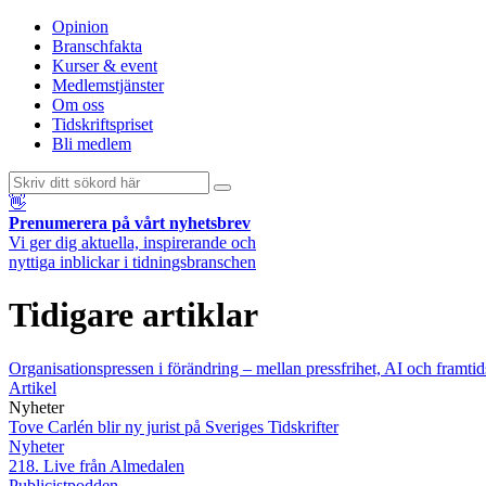
Opinion
Branschfakta
Kurser & event
Medlemstjänster
Om oss
Tidskriftspriset
Bli medlem
👋
Prenumerera på vårt nyhetsbrev
Vi ger dig aktuella, inspirerande och
nyttiga inblickar i tidningsbranschen
Tidigare artiklar
Organisationspressen i förändring – mellan pressfrihet, AI och framtid
Artikel
Nyheter
Tove Carlén blir ny jurist på Sveriges Tidskrifter
Nyheter
218. Live från Almedalen
Publicistpodden