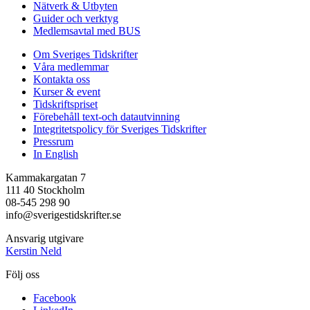
Nätverk & Utbyten
Guider och verktyg
Medlemsavtal med BUS
Om Sveriges Tidskrifter
Våra medlemmar
Kontakta oss
Kurser & event
Tidskriftspriset
Förebehåll text-och datautvinning
Integritetspolicy för Sveriges Tidskrifter
Pressrum
In English
Kammakargatan 7
111 40 Stockholm
08-545 298 90
info@sverigestidskrifter.se
Ansvarig utgivare
Kerstin Neld
Följ oss
Facebook