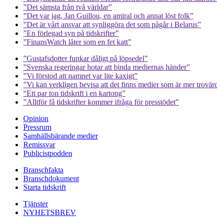
”Det sämsta från två världar”
”Det var jag, Jan Guillou, en amiral och annat löst folk”
”Det är vårt ansvar att synliggöra det som pågår i Belarus”
”En förlegad syn på tidskrifter”
”FinansWatch låter som en fet katt”
”Gustafsdotter funkar dåligt på löpsedel”
”Svenska regeringar hotar att binda mediernas händer”
”Vi förstod att namnet var lite kaxigt”
”Vi kan verkligen bevisa att det finns medier som är mer trovär
“Ett par ton tidskrift i en kartong”
”Alltför få tidskrifter kommer ifråga för presstödet”
Opinion
Pressrum
Samhällsbärande medier
Remissvar
Publicistpodden
Branschfakta
Branschdokument
Starta tidskrift
Tjänster
NYHETSBREV