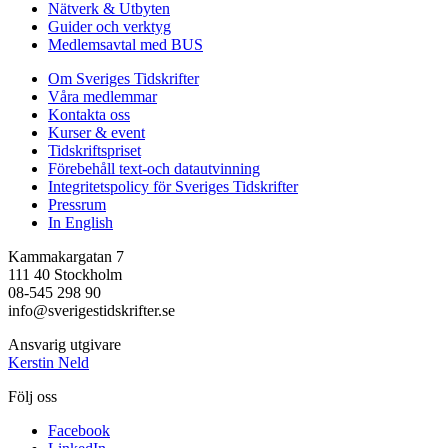
Nätverk & Utbyten
Guider och verktyg
Medlemsavtal med BUS
Om Sveriges Tidskrifter
Våra medlemmar
Kontakta oss
Kurser & event
Tidskriftspriset
Förebehåll text-och datautvinning
Integritetspolicy för Sveriges Tidskrifter
Pressrum
In English
Kammakargatan 7
111 40 Stockholm
08-545 298 90
info@sverigestidskrifter.se
Ansvarig utgivare
Kerstin Neld
Följ oss
Facebook