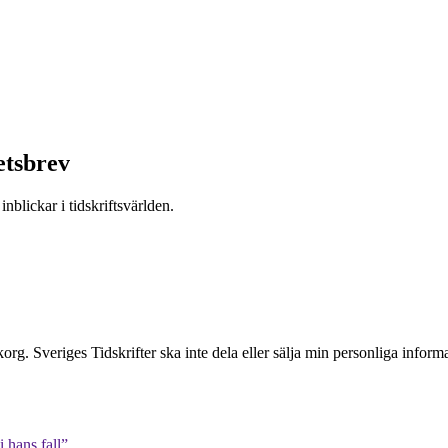
etsbrev
nblickar i tidskriftsvärlden.
inkorg. Sveriges Tidskrifter ska inte dela eller sälja min personliga info
 hans fall”