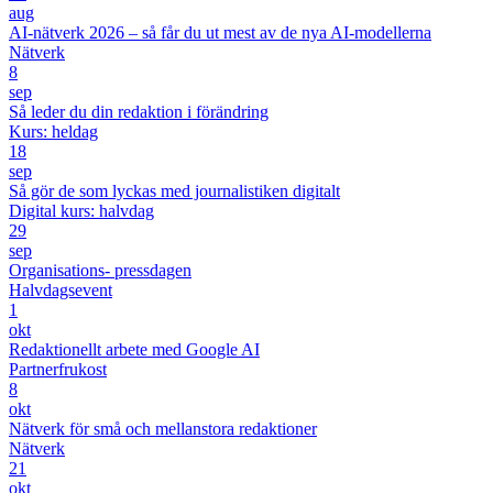
aug
AI-nätverk 2026 – så får du ut mest av de nya AI-modellerna
Nätverk
8
sep
Så leder du din redaktion i förändring
Kurs: heldag
18
sep
Så gör de som lyckas med journalistiken digitalt
Digital kurs: halvdag
29
sep
Organisations- pressdagen
Halvdagsevent
1
okt
Redaktionellt arbete med Google AI
Partnerfrukost
8
okt
Nätverk för små och mellanstora redaktioner
Nätverk
21
okt