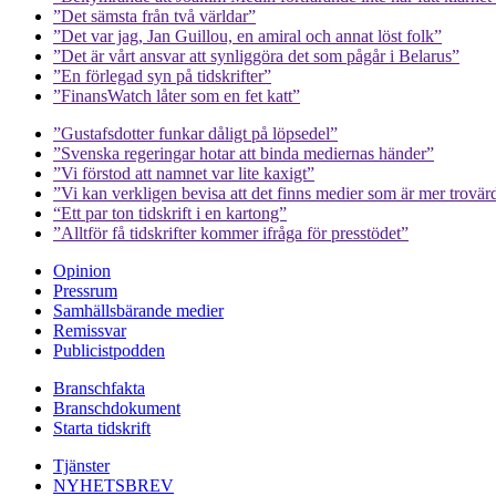
”Det sämsta från två världar”
”Det var jag, Jan Guillou, en amiral och annat löst folk”
”Det är vårt ansvar att synliggöra det som pågår i Belarus”
”En förlegad syn på tidskrifter”
”FinansWatch låter som en fet katt”
”Gustafsdotter funkar dåligt på löpsedel”
”Svenska regeringar hotar att binda mediernas händer”
”Vi förstod att namnet var lite kaxigt”
”Vi kan verkligen bevisa att det finns medier som är mer trovär
“Ett par ton tidskrift i en kartong”
”Alltför få tidskrifter kommer ifråga för presstödet”
Opinion
Pressrum
Samhällsbärande medier
Remissvar
Publicistpodden
Branschfakta
Branschdokument
Starta tidskrift
Tjänster
NYHETSBREV