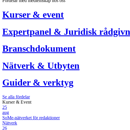
Fördelar med medlemskap hos oss
Kurser & event
Expertpanel & Juridisk rådgivn
Branschdokument
Nätverk & Utbyten
Guider & verktyg
Se alla fördelar
Kurser & Event
25
aug
SoMe-nätverket för redaktioner
Nätverk
26