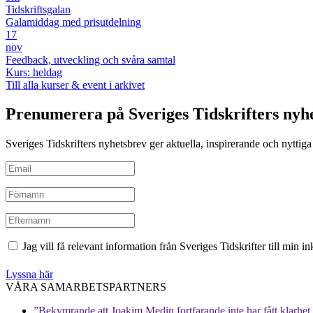
Tidskriftsgalan
Galamiddag med prisutdelning
17
nov
Feedback, utveckling och svåra samtal
Kurs: heldag
Till alla kurser & event i arkivet
Prenumerera på Sveriges Tidskrifters nyh
Sveriges Tidskrifters nyhetsbrev ger aktuella, inspirerande och nyttiga i
Jag vill få relevant information från Sveriges Tidskrifter till min 
Lyssna här
VÅRA SAMARBETSPARTNERS
”Bekymrande att Joakim Medin fortfarande inte har fått klarhet i