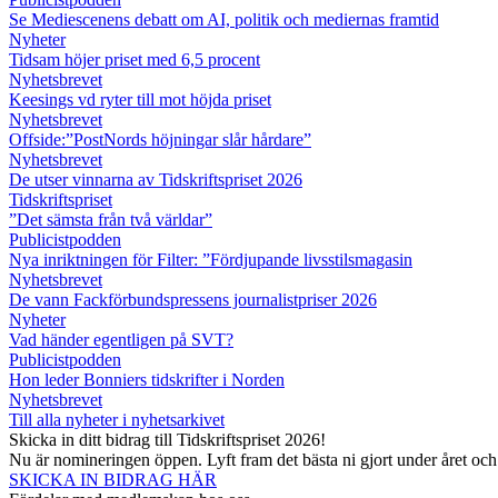
Se Mediescenens debatt om AI, politik och mediernas framtid
Nyheter
Tidsam höjer priset med 6,5 procent
Nyhetsbrevet
Keesings vd ryter till mot höjda priset
Nyhetsbrevet
Offside:”PostNords höjningar slår hårdare”
Nyhetsbrevet
De utser vinnarna av Tidskriftspriset 2026
Tidskriftspriset
”Det sämsta från två världar”
Publicistpodden
Nya inriktningen för Filter: ”Fördjupande livsstilsmagasin
Nyhetsbrevet
De vann Fackförbundspressens journalistpriser 2026
Nyheter
Vad händer egentligen på SVT?
Publicistpodden
Hon leder Bonniers tidskrifter i Norden
Nyhetsbrevet
Till alla nyheter i nyhetsarkivet
Skicka in ditt bidrag till Tidskriftspriset 2026!
Nu är nomineringen öppen. Lyft fram det bästa ni gjort under året oc
SKICKA IN BIDRAG HÄR