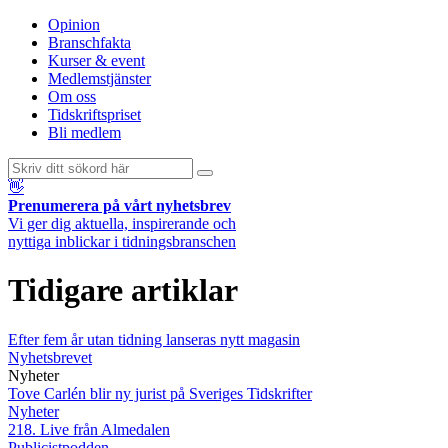
Opinion
Branschfakta
Kurser & event
Medlemstjänster
Om oss
Tidskriftspriset
Bli medlem
👋
Prenumerera på vårt nyhetsbrev
Vi ger dig aktuella, inspirerande och
nyttiga inblickar i tidningsbranschen
Tidigare artiklar
Efter fem år utan tidning lanseras nytt magasin
Nyhetsbrevet
Nyheter
Tove Carlén blir ny jurist på Sveriges Tidskrifter
Nyheter
218. Live från Almedalen
Publicistpodden