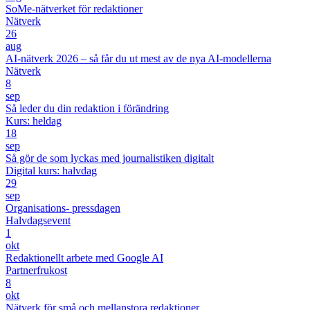
SoMe-nätverket för redaktioner
Nätverk
26
aug
AI-nätverk 2026 – så får du ut mest av de nya AI-modellerna
Nätverk
8
sep
Så leder du din redaktion i förändring
Kurs: heldag
18
sep
Så gör de som lyckas med journalistiken digitalt
Digital kurs: halvdag
29
sep
Organisations- pressdagen
Halvdagsevent
1
okt
Redaktionellt arbete med Google AI
Partnerfrukost
8
okt
Nätverk för små och mellanstora redaktioner