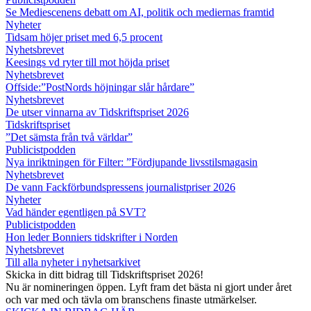
Se Mediescenens debatt om AI, politik och mediernas framtid
Nyheter
Tidsam höjer priset med 6,5 procent
Nyhetsbrevet
Keesings vd ryter till mot höjda priset
Nyhetsbrevet
Offside:”PostNords höjningar slår hårdare”
Nyhetsbrevet
De utser vinnarna av Tidskriftspriset 2026
Tidskriftspriset
”Det sämsta från två världar”
Publicistpodden
Nya inriktningen för Filter: ”Fördjupande livsstilsmagasin
Nyhetsbrevet
De vann Fackförbundspressens journalistpriser 2026
Nyheter
Vad händer egentligen på SVT?
Publicistpodden
Hon leder Bonniers tidskrifter i Norden
Nyhetsbrevet
Till alla nyheter i nyhetsarkivet
Skicka in ditt bidrag till Tidskriftspriset 2026!
Nu är nomineringen öppen. Lyft fram det bästa ni gjort under året
och var med och tävla om branschens finaste utmärkelser.