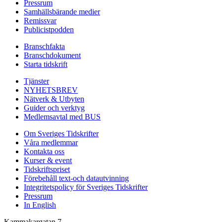
Pressrum
Samhällsbärande medier
Remissvar
Publicistpodden
Branschfakta
Branschdokument
Starta tidskrift
Tjänster
NYHETSBREV
Nätverk & Utbyten
Guider och verktyg
Medlemsavtal med BUS
Om Sveriges Tidskrifter
Våra medlemmar
Kontakta oss
Kurser & event
Tidskriftspriset
Förebehåll text-och datautvinning
Integritetspolicy för Sveriges Tidskrifter
Pressrum
In English
Kammakargatan 7