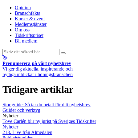
Opinion
Branschfakta
Kurser & event
Medlemstjänster
Om oss
Tidskriftspriset
Bli medlem
👋
Prenumerera på vårt nyhetsbrev
Vi ger dig aktuella, inspirerande och
nyttiga inblickar i tidningsbranschen
Tidigare artiklar
Stor guide: Så tar du betalt för ditt nyhetsbrev
Guider och verktyg
Nyheter
Tove Carlén blir ny jurist på Sveriges Tidskrifter
Nyheter
218. Live från Almedalen
Publicistpodden