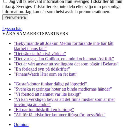
Jag vill få relevant information från Sveriges Tidskrifter till min
inkorg. Sveriges Tidskrifter ska inte dela eller sälja min personliga
information. Jag kan när som helst avsluta prenumerationen.
Lyssna här
VÅRA SAMARBETSPARTNERS
”Bekymrande att Joakim Medin fortfarande inte har fått
klarhet i hans fall”
”Det sämsta från två världar”
”Det var jag, Jan Guillou, en amiral och annat löst folk”
”Det är vårt ansvar att synliggöra det som pågår i Belarus”
”En förlegad syn på tidskrifter”
”FinansWatch låter som en fet katt”
”Gustafsdotter funkar dåligt på löpsedel”
”Svenska regeringar hotar att binda mediernas händer”
”Vi förstod att namnet var lite kaxigt”
”Vi kan verkligen bevisa att det finns medier som är mer
trovärdiga än andra”
“Ett par ton tidskrift i en kartong”
”Alltför få tidskrifter kommer ifråga för presstödet”
Opinion