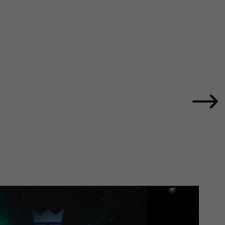
framtid
Nyheter