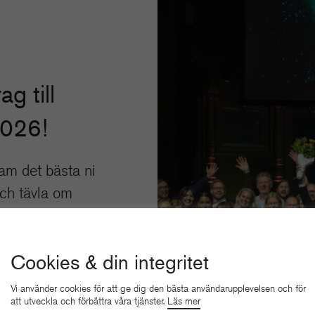
ag till
2026!
am det bästa ni
och tävla om
kelser.
 HÄR
Cookies & din integritet
Vi använder cookies för att ge dig den bästa användarupplevelsen och för
att utveckla och förbättra våra tjänster.
Läs mer