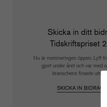
Skicka in ditt bidr
Tidskriftspriset 
Nu är nomineringen öppen. Lyft fr
gjort under året och var med 
branschens finaste utmär
SKICKA IN BIDRAG