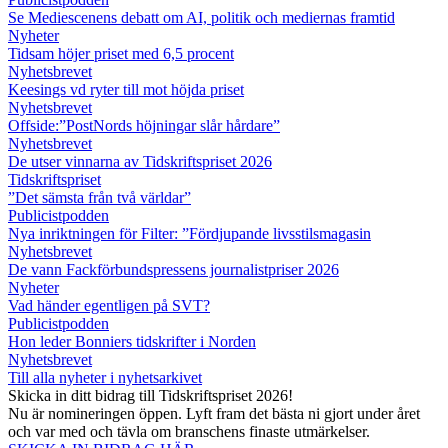
Se Mediescenens debatt om AI, politik och mediernas framtid
Nyheter
Tidsam höjer priset med 6,5 procent
Nyhetsbrevet
Keesings vd ryter till mot höjda priset
Nyhetsbrevet
Offside:”PostNords höjningar slår hårdare”
Nyhetsbrevet
De utser vinnarna av Tidskriftspriset 2026
Tidskriftspriset
”Det sämsta från två världar”
Publicistpodden
Nya inriktningen för Filter: ”Fördjupande livsstilsmagasin
Nyhetsbrevet
De vann Fackförbundspressens journalistpriser 2026
Nyheter
Vad händer egentligen på SVT?
Publicistpodden
Hon leder Bonniers tidskrifter i Norden
Nyhetsbrevet
Till alla nyheter i nyhetsarkivet
Skicka in ditt bidrag till Tidskriftspriset 2026!
Nu är nomineringen öppen. Lyft fram det bästa ni gjort under året
och var med och tävla om branschens finaste utmärkelser.