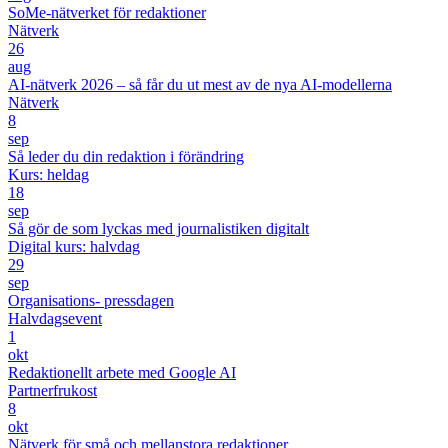
SoMe-nätverket för redaktioner
Nätverk
26
aug
AI-nätverk 2026 – så får du ut mest av de nya AI-modellerna
Nätverk
8
sep
Så leder du din redaktion i förändring
Kurs: heldag
18
sep
Så gör de som lyckas med journalistiken digitalt
Digital kurs: halvdag
29
sep
Organisations- pressdagen
Halvdagsevent
1
okt
Redaktionellt arbete med Google AI
Partnerfrukost
8
okt
Nätverk för små och mellanstora redaktioner