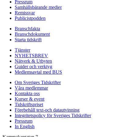
Pressrum
Samhällsbärande medier
Remissvar
Publicistpodden
Branschfakta
Branschdokument
Starta tidskrift
Tjänster
NYHETSBREV
Nätverk & Utbyten
Guider och verktyg
Medlemsavtal med BUS
Om Sveriges Tidskrifter
Våra medlemmar
Kontakta oss
Kurser & event
Tidskriftspriset
Förebehåll text-och datautvinning
Integritetspolicy för Sveriges Tidskrifter
Pressrum
In English
Kammakargatan 7