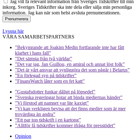
Jag vill få relevant information från Sveriges Tidskrifter till min
inkorg. Sveriges Tidskrifter ska inte dela eller sälja min personliga
information. Jag kan när som helst avsluta prenumerationen.
Lyssna här
VÅRA SAMARBETSPARTNERS
”Bekymrande att Joakim Medin fortfarande inte har fått
klarhet i hans fall”
”Det sämsta från två världar”
”Det var jag, Jan Guillou, en amiral och annat löst folk”
”Det är vårt ansvar att synliggöra det som pågår i Belarus”
”En förlegad syn på tidskrifter”
”FinansWatch låter som en fet katt”
”Gustafsdotter funkar dåligt på löpsedel”
”Svenska regeringar hotar att binda mediernas händer”
”Vi förstod att namnet var lite kaxigt”
”Vi kan verkligen bevisa att det finns medier som är mer
trovärdiga än andra”
“Ett par ton tidskrift i en kartong”
”Alltför få tidskrifter kommer ifråga för presstödet”
Opinion