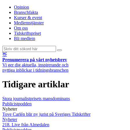
Opinion
Branschfakta
Kurser & event
Medlemstjänster
Om oss
Tidskriftspriset
Bli medlem
👋
Prenumerera på vårt nyhetsbrev
Vi ger dig aktuella, inspirerande och
nyttiga inblickar i tidningsbranschen
Tidigare artiklar
Stora journalistprisets mansdominans
Publicistpodden
Nyheter
Tove Carlén blir ny jurist på Sveriges Tidskrifter
Nyheter
218. Live från Almedalen
Publicistpodden