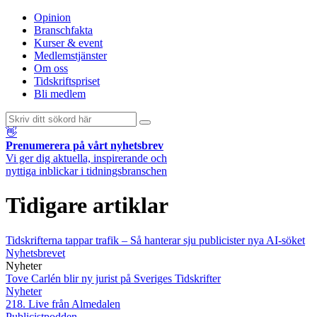
Opinion
Branschfakta
Kurser & event
Medlemstjänster
Om oss
Tidskriftspriset
Bli medlem
👋
Prenumerera på vårt nyhetsbrev
Vi ger dig aktuella, inspirerande och
nyttiga inblickar i tidningsbranschen
Tidigare artiklar
Tidskrifterna tappar trafik – Så hanterar sju publicister nya AI-söket
Nyhetsbrevet
Nyheter
Tove Carlén blir ny jurist på Sveriges Tidskrifter
Nyheter
218. Live från Almedalen
Publicistpodden