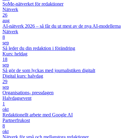
SoMe-nätverket för redaktioner
Nätverk
26
aug
AI-nätverk 2026 – så får du ut mest av de nya AI-modellerna
Nätverk
8
sep
Så leder du din redaktion i förändring
Kurs: heldag
18
sep
Så gör de som lyckas med journalistiken digitalt
Digital kurs: halvdag
29
sep
Organisations- pressdagen
Halvdagsevent
1
okt
Redaktionellt arbete med Google AI
Partnerfrukost
8
okt
Nätverk för små och mellanstora redaktioner