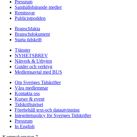
Pressrum
Samhällsbärande medier
Remissvar
Publicistpodden
Branschfakta
Branschdokument
Starta tidskrift
Tjänster
NYHETSBREV
Nätverk & Utbyten
Guider och verktyg
Medlemsavtal med BUS
Om Sveriges Tidskrifter
Våra medlemmar
Kontakta oss
Kurser & event
Tidskriftspriset
Förebehåll text-och datautvinning
Integritetspolicy för Sveriges Tidskrifter
Pressrum
In English
Kammakargatan 7