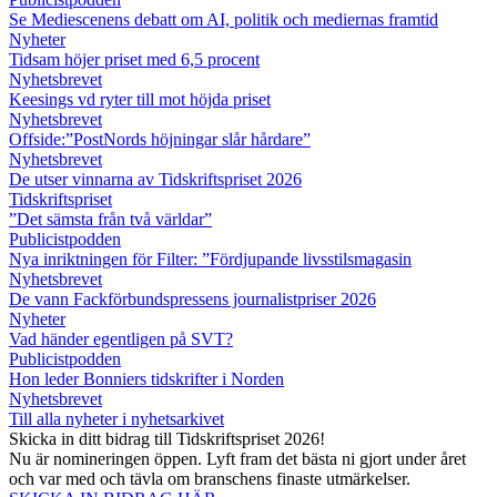
Se Mediescenens debatt om AI, politik och mediernas framtid
Nyheter
Tidsam höjer priset med 6,5 procent
Nyhetsbrevet
Keesings vd ryter till mot höjda priset
Nyhetsbrevet
Offside:”PostNords höjningar slår hårdare”
Nyhetsbrevet
De utser vinnarna av Tidskriftspriset 2026
Tidskriftspriset
”Det sämsta från två världar”
Publicistpodden
Nya inriktningen för Filter: ”Fördjupande livsstilsmagasin
Nyhetsbrevet
De vann Fackförbundspressens journalistpriser 2026
Nyheter
Vad händer egentligen på SVT?
Publicistpodden
Hon leder Bonniers tidskrifter i Norden
Nyhetsbrevet
Till alla nyheter i nyhetsarkivet
Skicka in ditt bidrag till Tidskriftspriset 2026!
Nu är nomineringen öppen. Lyft fram det bästa ni gjort under året
och var med och tävla om branschens finaste utmärkelser.