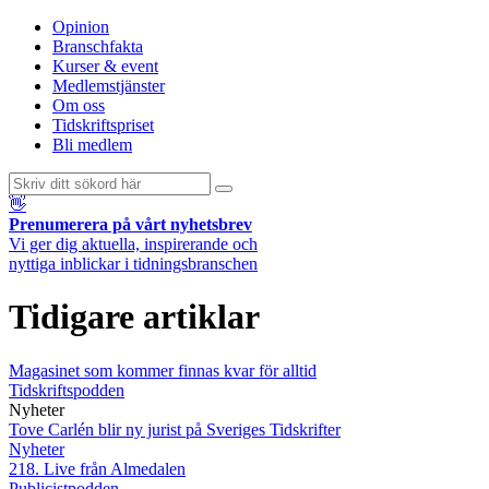
Opinion
Branschfakta
Kurser & event
Medlemstjänster
Om oss
Tidskriftspriset
Bli medlem
👋
Prenumerera på vårt nyhetsbrev
Vi ger dig aktuella, inspirerande och
nyttiga inblickar i tidningsbranschen
Tidigare artiklar
Magasinet som kommer finnas kvar för alltid
Tidskriftspodden
Nyheter
Tove Carlén blir ny jurist på Sveriges Tidskrifter
Nyheter
218. Live från Almedalen
Publicistpodden