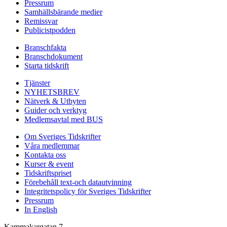
Pressrum
Samhällsbärande medier
Remissvar
Publicistpodden
Branschfakta
Branschdokument
Starta tidskrift
Tjänster
NYHETSBREV
Nätverk & Utbyten
Guider och verktyg
Medlemsavtal med BUS
Om Sveriges Tidskrifter
Våra medlemmar
Kontakta oss
Kurser & event
Tidskriftspriset
Förebehåll text-och datautvinning
Integritetspolicy för Sveriges Tidskrifter
Pressrum
In English
Kammakargatan 7