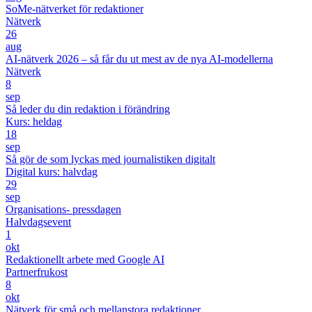
SoMe-nätverket för redaktioner
Nätverk
26
aug
AI-nätverk 2026 – så får du ut mest av de nya AI-modellerna
Nätverk
8
sep
Så leder du din redaktion i förändring
Kurs: heldag
18
sep
Så gör de som lyckas med journalistiken digitalt
Digital kurs: halvdag
29
sep
Organisations- pressdagen
Halvdagsevent
1
okt
Redaktionellt arbete med Google AI
Partnerfrukost
8
okt
Nätverk för små och mellanstora redaktioner