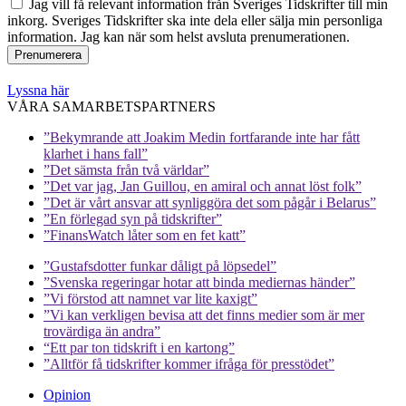
Jag vill få relevant information från Sveriges Tidskrifter till min
inkorg. Sveriges Tidskrifter ska inte dela eller sälja min personliga
information. Jag kan när som helst avsluta prenumerationen.
Lyssna här
VÅRA SAMARBETSPARTNERS
”Bekymrande att Joakim Medin fortfarande inte har fått
klarhet i hans fall”
”Det sämsta från två världar”
”Det var jag, Jan Guillou, en amiral och annat löst folk”
”Det är vårt ansvar att synliggöra det som pågår i Belarus”
”En förlegad syn på tidskrifter”
”FinansWatch låter som en fet katt”
”Gustafsdotter funkar dåligt på löpsedel”
”Svenska regeringar hotar att binda mediernas händer”
”Vi förstod att namnet var lite kaxigt”
”Vi kan verkligen bevisa att det finns medier som är mer
trovärdiga än andra”
“Ett par ton tidskrift i en kartong”
”Alltför få tidskrifter kommer ifråga för presstödet”
Opinion