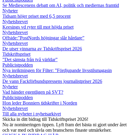
Se Mediescenens debatt om AI, politik och mediernas framtid
Nyheter
Tidsam höjer priset med 6,5 procent
Nyhetsbrevet
Keesings vd ryter till mot höjda priset
Nyhetsbrevet
Offside:”PostNords höjningar slår hårdare”
Nyhetsbrevet
De utser vinnarna av Tidskriftspriset 2026
Tidskriftspriset
”Det sämsta från två världar”
Publicistpodden
Nya inriktningen för Filter: ”Fördjupande livsstilsmagasin
Nyhetsbrevet
De vann Fackförbundspressens journalistpriser 2026
Nyheter
Vad händer egentligen på SVT?
Publicistpodden
Hon leder Bonniers tidskrifter i Norden
Nyhetsbrevet
Till alla nyheter i nyhetsarkivet
Skicka in ditt bidrag till Tidskriftspriset 2026!
Nu är nomineringen öppen. Lyft fram det bästa ni gjort under året
och var med och tävla om branschens finaste utmärkelser.