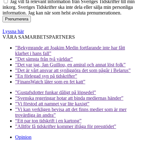
Jag vill få relevant information från Sveriges Tidskrifter till min
inkorg. Sveriges Tidskrifter ska inte dela eller sälja min personliga
information. Jag kan när som helst avsluta prenumerationen.
Lyssna här
VÅRA SAMARBETSPARTNERS
”Bekymrande att Joakim Medin fortfarande inte har fått
klarhet i hans fall”
”Det sämsta från två världar”
”Det var jag, Jan Guillou, en amiral och annat löst folk”
”Det är vårt ansvar att synliggöra det som pågår i Belarus”
”En förlegad syn på tidskrifter”
”FinansWatch låter som en fet katt”
”Gustafsdotter funkar dåligt på löpsedel”
”Svenska regeringar hotar att binda mediernas händer”
”Vi förstod att namnet var lite kaxigt”
”Vi kan verkligen bevisa att det finns medier som är mer
trovärdiga än andra”
“Ett par ton tidskrift i en kartong”
”Alltför få tidskrifter kommer ifråga för presstödet”
Opinion