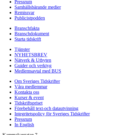
Pressrum
Samhällsbärande medier
Remissvar
Publicistpodden
Branschfakta
Branschdokument
Starta tidskrift
Tjänster
NYHETSBREV
Nätverk & Utbyten
Guider och verktyg
Medlemsavtal med BUS
Om Sveriges Tidskrifter
Våra medlemmar
Kontakta oss
Kurser & event
Tidskriftspriset
Förebehåll text-och datautvinning
Integritetspolicy för Sveriges Tidskrifter
Pressrum
In English
Kammakargatan 7