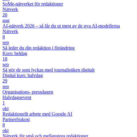
SoMe-nätverket för redaktioner
Nätverk
26
aug
AI-nätverk 2026 – så får du ut mest av de nya AI-modellerna
Nätverk
8
sep
Så leder du din redaktion i förändring
Kurs: heldag
18
sep
Så gör de som lyckas med journalistiken digitalt
Digital kurs: halvdag
29
sep
Organisations- pressdagen
Halvdagsevent
1
okt
Redaktionellt arbete med Google AI
Partnerfrukost
8
okt
Nätverk för små och mellanstora redaktioner