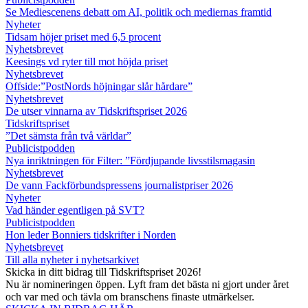
Se Mediescenens debatt om AI, politik och mediernas framtid
Nyheter
Tidsam höjer priset med 6,5 procent
Nyhetsbrevet
Keesings vd ryter till mot höjda priset
Nyhetsbrevet
Offside:”PostNords höjningar slår hårdare”
Nyhetsbrevet
De utser vinnarna av Tidskriftspriset 2026
Tidskriftspriset
”Det sämsta från två världar”
Publicistpodden
Nya inriktningen för Filter: ”Fördjupande livsstilsmagasin
Nyhetsbrevet
De vann Fackförbundspressens journalistpriser 2026
Nyheter
Vad händer egentligen på SVT?
Publicistpodden
Hon leder Bonniers tidskrifter i Norden
Nyhetsbrevet
Till alla nyheter i nyhetsarkivet
Skicka in ditt bidrag till Tidskriftspriset 2026!
Nu är nomineringen öppen. Lyft fram det bästa ni gjort under året
och var med och tävla om branschens finaste utmärkelser.