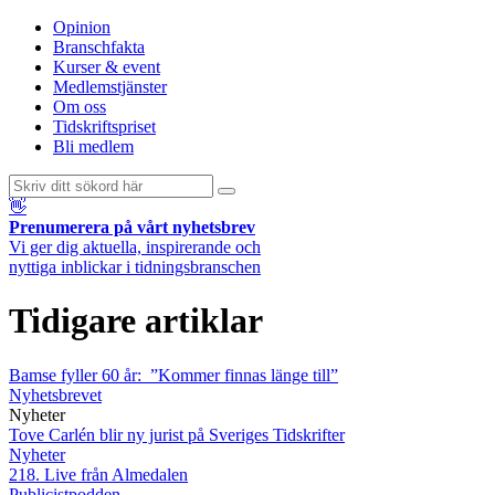
Opinion
Branschfakta
Kurser & event
Medlemstjänster
Om oss
Tidskriftspriset
Bli medlem
👋
Prenumerera på vårt nyhetsbrev
Vi ger dig aktuella, inspirerande och
nyttiga inblickar i tidningsbranschen
Tidigare artiklar
Bamse fyller 60 år: ”Kommer finnas länge till”
Nyhetsbrevet
Nyheter
Tove Carlén blir ny jurist på Sveriges Tidskrifter
Nyheter
218. Live från Almedalen
Publicistpodden