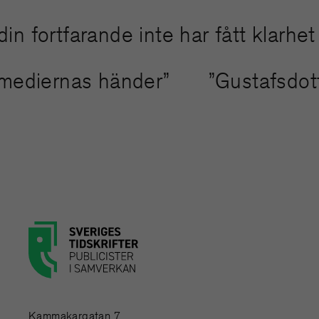
rtfarande inte har fått klarhet i ha
nda mediernas händer”
”Gustafsd
Kammakargatan 7