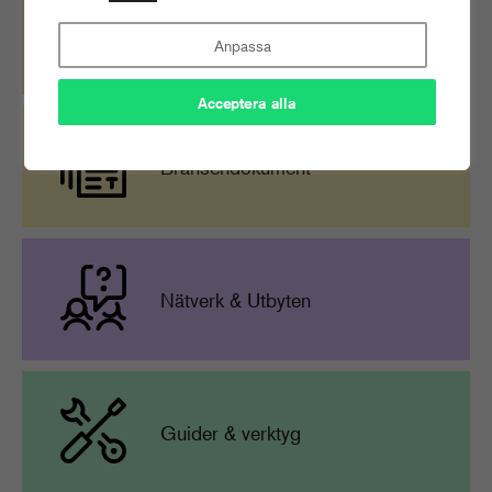
Expertpanel & Juridisk
rådgivning
Anpassa
Acceptera alla
Branschdokument
Nätverk & Utbyten
Guider & verktyg