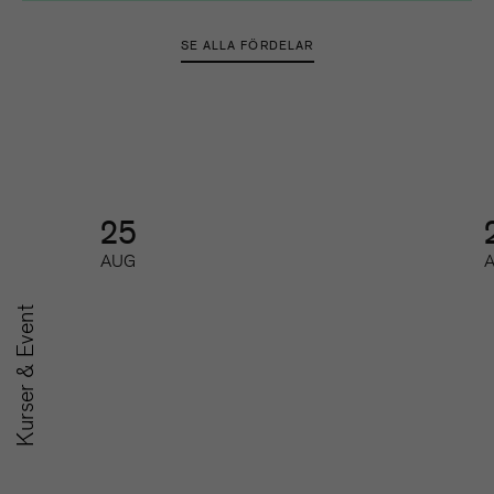
SE ALLA FÖRDELAR
25
AUG
Kurser & Event
A
SoMe-nätverket för
u
redaktioner
m