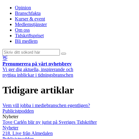
Opinion
Branschfakta
Kurser & event
Medlemstjänster
Om oss
Tidskriftspriset
Bli medlem
👋
Prenumerera på vårt nyhetsbrev
Vi ger dig aktuella, inspirerande och
nyttiga inblickar i tidningsbranschen
Tidigare artiklar
Vem vill jobba i mediebranschen egentligen?
Publicistpodden
Nyheter
Tove Carlén blir ny jurist på Sveriges Tidskrifter
Nyheter
218. Live från Almedalen
Publicistpodden