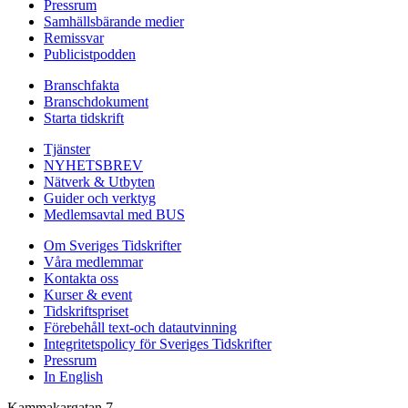
Pressrum
Samhällsbärande medier
Remissvar
Publicistpodden
Branschfakta
Branschdokument
Starta tidskrift
Tjänster
NYHETSBREV
Nätverk & Utbyten
Guider och verktyg
Medlemsavtal med BUS
Om Sveriges Tidskrifter
Våra medlemmar
Kontakta oss
Kurser & event
Tidskriftspriset
Förebehåll text-och datautvinning
Integritetspolicy för Sveriges Tidskrifter
Pressrum
In English
Kammakargatan 7