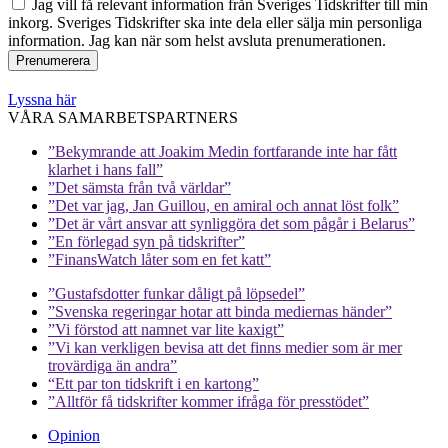
Jag vill få relevant information från Sveriges Tidskrifter till min
inkorg. Sveriges Tidskrifter ska inte dela eller sälja min personliga
information. Jag kan när som helst avsluta prenumerationen.
Lyssna här
VÅRA SAMARBETSPARTNERS
”Bekymrande att Joakim Medin fortfarande inte har fått
klarhet i hans fall”
”Det sämsta från två världar”
”Det var jag, Jan Guillou, en amiral och annat löst folk”
”Det är vårt ansvar att synliggöra det som pågår i Belarus”
”En förlegad syn på tidskrifter”
”FinansWatch låter som en fet katt”
”Gustafsdotter funkar dåligt på löpsedel”
”Svenska regeringar hotar att binda mediernas händer”
”Vi förstod att namnet var lite kaxigt”
”Vi kan verkligen bevisa att det finns medier som är mer
trovärdiga än andra”
“Ett par ton tidskrift i en kartong”
”Alltför få tidskrifter kommer ifråga för presstödet”
Opinion