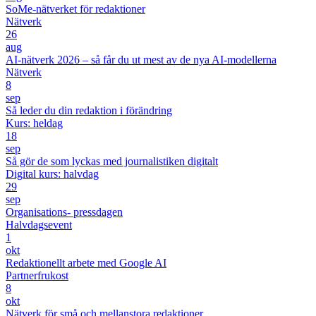
SoMe-nätverket för redaktioner
Nätverk
26
aug
AI-nätverk 2026 – så får du ut mest av de nya AI-modellerna
Nätverk
8
sep
Så leder du din redaktion i förändring
Kurs: heldag
18
sep
Så gör de som lyckas med journalistiken digitalt
Digital kurs: halvdag
29
sep
Organisations- pressdagen
Halvdagsevent
1
okt
Redaktionellt arbete med Google AI
Partnerfrukost
8
okt
Nätverk för små och mellanstora redaktioner