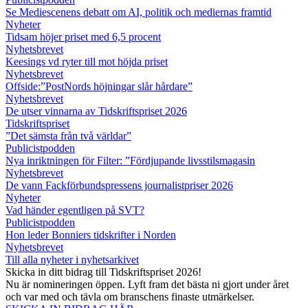
Se Mediescenens debatt om AI, politik och mediernas framtid
Nyheter
Tidsam höjer priset med 6,5 procent
Nyhetsbrevet
Keesings vd ryter till mot höjda priset
Nyhetsbrevet
Offside:”PostNords höjningar slår hårdare”
Nyhetsbrevet
De utser vinnarna av Tidskriftspriset 2026
Tidskriftspriset
”Det sämsta från två världar”
Publicistpodden
Nya inriktningen för Filter: ”Fördjupande livsstilsmagasin
Nyhetsbrevet
De vann Fackförbundspressens journalistpriser 2026
Nyheter
Vad händer egentligen på SVT?
Publicistpodden
Hon leder Bonniers tidskrifter i Norden
Nyhetsbrevet
Till alla nyheter i nyhetsarkivet
Skicka in ditt bidrag till Tidskriftspriset 2026!
Nu är nomineringen öppen. Lyft fram det bästa ni gjort under året
och var med och tävla om branschens finaste utmärkelser.