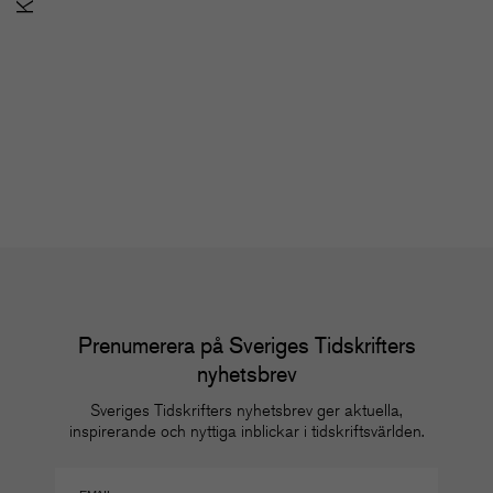
SoMe-nätverket för
u
redaktioner
m
Nätverk
Nä
Prenumerera på Sveriges Tidskrifters
nyhetsbrev
Sveriges Tidskrifters nyhetsbrev ger aktuella,
inspirerande och nyttiga inblickar i tidskriftsvärlden.