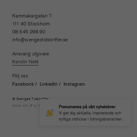
Kammakargatan 7
111 40 Stockholm
08-545 298 90
info@sverigestidskrifter.se
Ansvarig utgivare
Kerstin Neld
Följ oss
Facebook
LinkedIn
Instagram
© Sveriges Tidskrifter
Made with
by
WONDERFOUR
Prenumerera på vårt nyhetsbrev
Vi ger dig aktuella, inspirerande och
nyttiga inblickar i tidningsbranschen