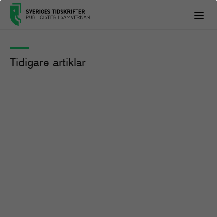
Tidigare artiklar
Organisationer enade:
Upphovsrätten gäller även vid AI-
träning
Pressmeddelande