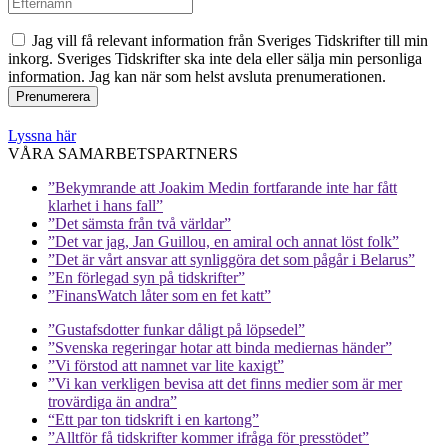
Jag vill få relevant information från Sveriges Tidskrifter till min
inkorg. Sveriges Tidskrifter ska inte dela eller sälja min personliga
information. Jag kan när som helst avsluta prenumerationen.
Lyssna här
VÅRA SAMARBETSPARTNERS
”Bekymrande att Joakim Medin fortfarande inte har fått
klarhet i hans fall”
”Det sämsta från två världar”
”Det var jag, Jan Guillou, en amiral och annat löst folk”
”Det är vårt ansvar att synliggöra det som pågår i Belarus”
”En förlegad syn på tidskrifter”
”FinansWatch låter som en fet katt”
”Gustafsdotter funkar dåligt på löpsedel”
”Svenska regeringar hotar att binda mediernas händer”
”Vi förstod att namnet var lite kaxigt”
”Vi kan verkligen bevisa att det finns medier som är mer
trovärdiga än andra”
“Ett par ton tidskrift i en kartong”
”Alltför få tidskrifter kommer ifråga för presstödet”