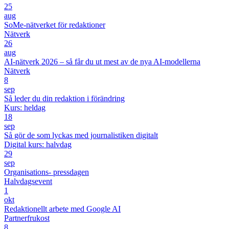
25
aug
SoMe-nätverket för redaktioner
Nätverk
26
aug
AI-nätverk 2026 – så får du ut mest av de nya AI-modellerna
Nätverk
8
sep
Så leder du din redaktion i förändring
Kurs: heldag
18
sep
Så gör de som lyckas med journalistiken digitalt
Digital kurs: halvdag
29
sep
Organisations- pressdagen
Halvdagsevent
1
okt
Redaktionellt arbete med Google AI
Partnerfrukost
8