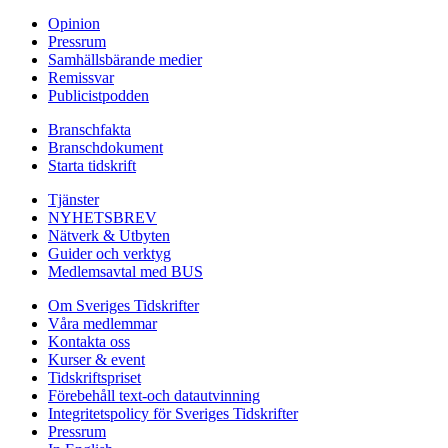
Opinion
Pressrum
Samhällsbärande medier
Remissvar
Publicistpodden
Branschfakta
Branschdokument
Starta tidskrift
Tjänster
NYHETSBREV
Nätverk & Utbyten
Guider och verktyg
Medlemsavtal med BUS
Om Sveriges Tidskrifter
Våra medlemmar
Kontakta oss
Kurser & event
Tidskriftspriset
Förebehåll text-och datautvinning
Integritetspolicy för Sveriges Tidskrifter
Pressrum