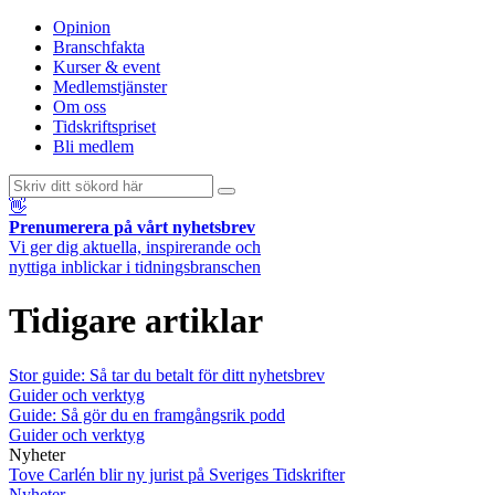
Opinion
Branschfakta
Kurser & event
Medlemstjänster
Om oss
Tidskriftspriset
Bli medlem
👋
Prenumerera på vårt nyhetsbrev
Vi ger dig aktuella, inspirerande och
nyttiga inblickar i tidningsbranschen
Tidigare artiklar
Stor guide: Så tar du betalt för ditt nyhetsbrev
Guider och verktyg
Guide: Så gör du en framgångsrik podd
Guider och verktyg
Nyheter
Tove Carlén blir ny jurist på Sveriges Tidskrifter
Nyheter