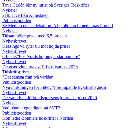
Tove Carlén blir ny jurist på Sveriges Tidskrifter
Nyheter
218. Live från Almedalen
Publicistpodden
Se Mediescenens debatt om AI, politik och mediernas framtid
Nyheter
Tidsam höjer priset med 6,5 procent
Nyhetsbrevet
Keesings vd ryter till mot höjda priset
Nyhetsbrevet
Offside:”PostNords höjningar slår hårdare”
Nyhetsbrevet
De utser vinnarna av Tidskriftspriset 2026
Tidskriftspriset
”Det sämsta från två världar”
Publicistpodden
Nya inriktningen för Filter: ”Fördjupande livsstilsmagasin
Nyhetsbrevet
De vann Fackförbundspressens journalistpriser 2026
Nyheter
Vad händer egentligen på SVT?
Publicistpodden
Hon leder Bonniers tidskrifter i Norden
Nyhetsbrevet