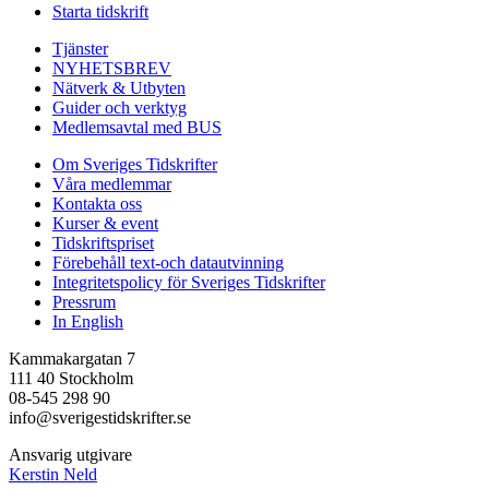
Starta tidskrift
Tjänster
NYHETSBREV
Nätverk & Utbyten
Guider och verktyg
Medlemsavtal med BUS
Om Sveriges Tidskrifter
Våra medlemmar
Kontakta oss
Kurser & event
Tidskriftspriset
Förebehåll text-och datautvinning
Integritetspolicy för Sveriges Tidskrifter
Pressrum
In English
Kammakargatan 7
111 40 Stockholm
08-545 298 90
info@sverigestidskrifter.se
Ansvarig utgivare
Kerstin Neld