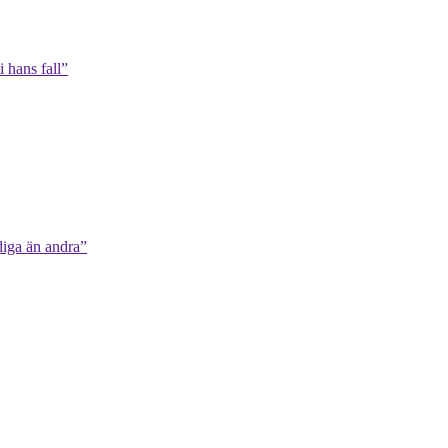
 hans fall”
diga än andra”