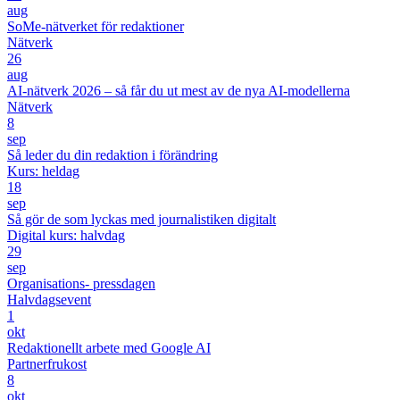
aug
SoMe-nätverket för redaktioner
Nätverk
26
aug
AI-nätverk 2026 – så får du ut mest av de nya AI-modellerna
Nätverk
8
sep
Så leder du din redaktion i förändring
Kurs: heldag
18
sep
Så gör de som lyckas med journalistiken digitalt
Digital kurs: halvdag
29
sep
Organisations- pressdagen
Halvdagsevent
1
okt
Redaktionellt arbete med Google AI
Partnerfrukost
8
okt