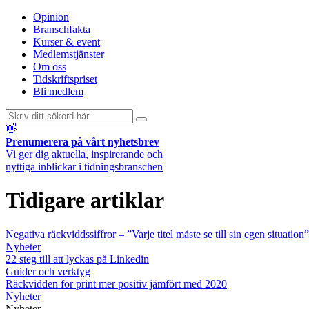
Opinion
Branschfakta
Kurser & event
Medlemstjänster
Om oss
Tidskriftspriset
Bli medlem
👋
Prenumerera på vårt nyhetsbrev
Vi ger dig aktuella, inspirerande och
nyttiga inblickar i tidningsbranschen
Tidigare artiklar
Negativa räckviddssiffror – ”Varje titel måste se till sin egen situation”
Nyheter
22 steg till att lyckas på Linkedin
Guider och verktyg
Räckvidden för print mer positiv jämfört med 2020
Nyheter
Nyheter