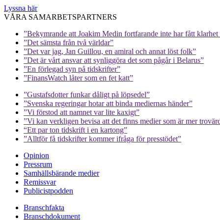
Lyssna här
VÅRA SAMARBETSPARTNERS
”Bekymrande att Joakim Medin fortfarande inte har fått klarhet i
”Det sämsta från två världar”
”Det var jag, Jan Guillou, en amiral och annat löst folk”
”Det är vårt ansvar att synliggöra det som pågår i Belarus”
”En förlegad syn på tidskrifter”
”FinansWatch låter som en fet katt”
”Gustafsdotter funkar dåligt på löpsedel”
”Svenska regeringar hotar att binda mediernas händer”
”Vi förstod att namnet var lite kaxigt”
”Vi kan verkligen bevisa att det finns medier som är mer trovär
“Ett par ton tidskrift i en kartong”
”Alltför få tidskrifter kommer ifråga för presstödet”
Opinion
Pressrum
Samhällsbärande medier
Remissvar
Publicistpodden
Branschfakta
Branschdokument